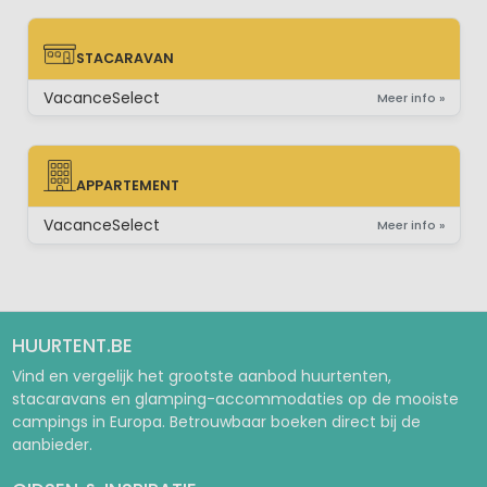
STACARAVAN
STACARAVAN
VacanceSelect
Meer info »
APPARTEMENT
APPARTEMENT
VacanceSelect
Meer info »
HUURTENT.BE
Vind en vergelijk het grootste aanbod huurtenten,
stacaravans en glamping-accommodaties op de mooiste
campings in Europa. Betrouwbaar boeken direct bij de
aanbieder.