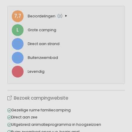
7,7
Beoordelingen
(2)
L
Grote camping
Direct aan strand
Buitenzwembad
Levendig
Bezoek campingwebsite
Gezellige ruime familiecamping
Direct aan zee
Uitgebreid animatieprogramma in hoogseizoen
Ruim zwembad open v.a. begin april