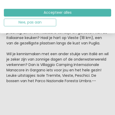
slechts 5 km van het plaatsje Peschici. Neem vanuit hier
de boot naar de kleine eilandengroep Isole Tremite,
ongerepte schoonheid in kristalhelder water; echt een
Accepteer alles
aanrader! Nog een advies: herten of wilde zwijnen
spotten tijdens je wandeling of fietstocht in het
Nee, pas aan
nabijgelegen natuurpark Parco Nazionale Foresta Umbra;
prachtig. Zin in een Italiaans terrasje en genieten van de
Italiaanse keuken? Haal je hart op Vieste (18 km), een
van de gezelligste plaatsen langs de kust van Puglia.
Wil je kennismaken met een ander stukje van Italië en wil
je zeker zijn van zonnige dagen of de onderwaterwereld
verkennen? Dan is Villaggio Camping Internazionale
Manacore in Gargano iets voor jou en het hele gezin!
Leuke uitstapjes: Isole Tremite, Vieste, Peschici. De
bossen van het Parco Nazionale Foresta Umbra.--