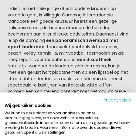
Indien je met hele jonge of iets oudere kinderen op
vakantie gaat, is Villaggio Camping Internazionale
Manacore een goede keuze. Er heerst een gezellige
Italiaanse sfeer, de kinderen kunnen de hele dag
deelnemen aan allerlei leuke activiteiten. Daarnaast vind
je op de camping
een panoramisch zwembad met
apart kinderbad
, tennisveld/ voetbalveld, aerobics,
beach-volley, tennis- & minivoetbal-toernooien en als
hoogtepunt voor de pubers is er
een discotheek!
Natuurlijk, wanneer de kinderen zich vermaken, kun je
met een gerust hart plaatsnemen op een ligstoel op het
strand dat onderdeel uitmaakt van één van de meest
spectaculaire kustlijnen van Italië; de witte kliffen
vormen een schitterend contrast met het azuurblauwe
water en de bosrijke omgeving. Breng een heerlijk boek
Privacybeleid
mee en neem een duik in avontuurlijk Zuid-Italië! Fijne
Wij gebruiken cookies
vakantie op Villaggio Camping Internazionale Manacore
We kunnen deze plaatsen voor analyse van onze
in Gargano!
bezoekersgegevens, om onze website te verbeteren,
gepersonaliseerde inhoud te tonen en om u een geweldige website-
ervaring te bieden. Voor meer informatie over de cookies die we
Camping Internazionale Manacore ligt direct aan zee op
gebruiken opent u de instellingen.