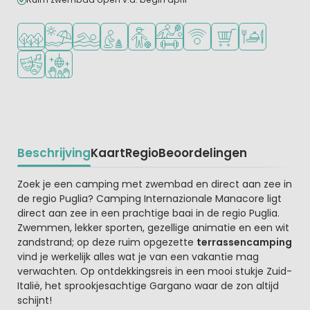
Ligt in een bosrijke omgeving
Ligt bij strand en zee
Openlucht zwembad
Aanbevolen voor jonge kinderen
Aanbevolen voor tieners
Veel mogelijkheden om te spor
WiFi beschikbaar
Campingwinkel/Sup
Restaurant of p
Animatieprogramma
Discotheek
Beschrijving
Kaart
Regio
Beoordelingen
Beschrijving
Zoek je een camping met zwembad en direct aan zee in
de regio Puglia? Camping Internazionale Manacore ligt
direct aan zee in een prachtige baai in de regio Puglia.
Zwemmen, lekker sporten, gezellige animatie en een wit
zandstrand; op deze ruim opgezette
terrassencamping
vind je werkelijk alles wat je van een vakantie mag
verwachten. Op ontdekkingsreis in een mooi stukje Zuid-
Italië, het sprookjesachtige Gargano waar de zon altijd
schijnt!