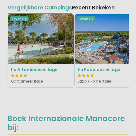
Vergelijkbare Campings
Recent Bekeken
Levendig
Levendig
hu Altomincio village
hu Fabulous village
Gardameer, Italië
Lazio / Rome, Italië
Boek Internazionale Manacore
bij: