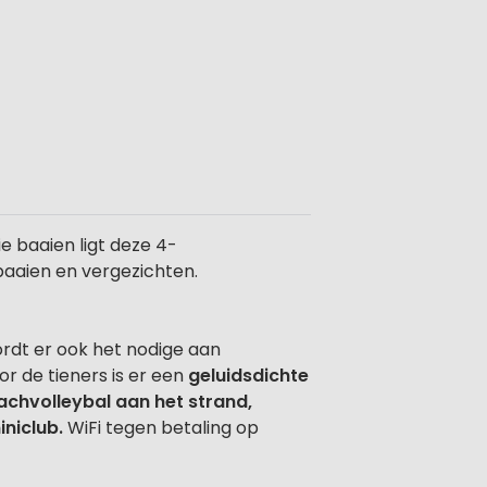
e baaien ligt deze 4-
 baaien en vergezichten.
ordt er ook het nodige aan
r de tieners is er een
geluidsdichte
achvolleybal aan het strand,
iniclub.
WiFi tegen betaling op