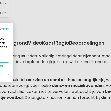
fo »
fo »
beleid
 om
Plattegrond
Video
Kaart
Regio
Beoordelingen
 een
okies
gt camping Isuledda. Volledig omringd door bijzonder mooi
Vanaf deze toplocatie kijk je uit op witte zandstranden,
as
ardinië
canze Isuledda
service en comfort heel belangrijk
zijn, w
matieteam zorgt voor leuke
dans- en muziekavonden.
Voo
ven zich hier zeker niet te vervelen, wat dacht je van
be
tje voetbal.
De jongste kinderen kunnen terecht bij
de m