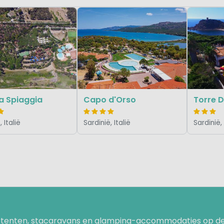
ma Spiaggia
Capo d'Orso
Torre D
 Italië
Sardinië, Italië
Sardinië, 
uurtenten, stacaravans en glamping-accommodaties op de