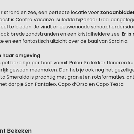
 strand en zee, een perfecte locatie voor
zonaanbidde
aast is Centro Vacanze Isuledda bijzonder fraai aangele
veel te bieden. Je vindt er eeuwenoude schaapherdersdor
 ook brede zandstranden en een kristalheldere zee.
Er i
en een fantastisch uitzicht over de baai van Sardinia.
en haar omgeving
l bereik je per boot vanuit Palau. En lekker flaneren kun
uurlijk gewoon meemaken. Dan heb je ook nog het gezellige
sta Smeralda is prachtig met granieten rotsformaties, on
j het dorpje San Pantaleo, Capo d’Orso en Capo Testa.
nt Bekeken