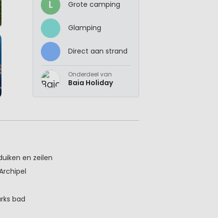
L
Grote camping
Glamping
Direct aan strand
Onderdeel van
Baia Holiday
duiken en zeilen
Archipel
urks bad