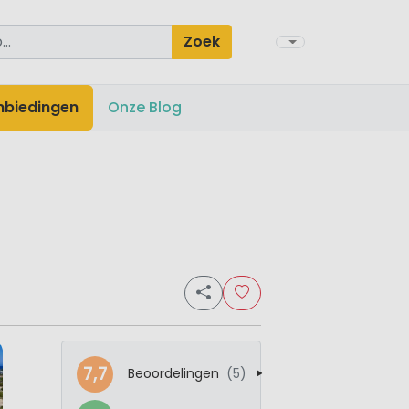
Zoek
nbiedingen
Onze Blog
7,7
Beoordelingen
(5)