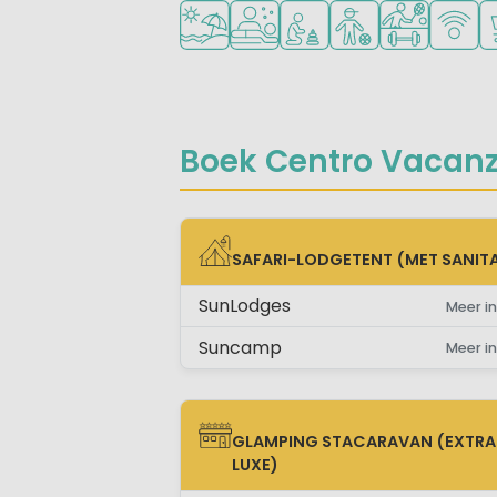
Ligt bij strand en zee
Wellnessfaciliteiten
Aanbevolen voor jonge k
Aanbevolen voor ti
Veel mogelij
WiFi be
C
Boek Centro Vacanze
SAFARI-LODGETENT (MET SANITA
SAFARI-LODGETENT (MET SANITAIR)
SunLodges
Meer in
Suncamp
Meer in
GLAMPING STACARAVAN (EXTRA
GLAMPING STACARAVAN (EXTRA LUX
LUXE)