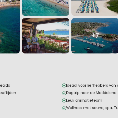
+7
eralda
Ideaal voor liefhebbers van 
eeftijden
Dagtrip naar de Maddalena 
Leuk animatieteam
Wellness met sauna, spa, T