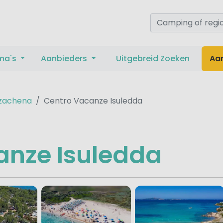
ma's
Aanbieders
Uitgebreid Zoeken
Aa
zachena
Centro Vacanze Isuledda
anze Isuledda