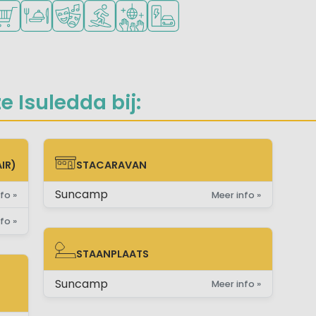
inderen
eners
kheden om te sporten
schikbaar
ampingwinkel/Supermarkt
Restaurant of pizzeria
Animatieprogramma
Watersportfaciliteiten
Discotheek
Laadpaal elektrische auto
 Isuledda bij:
IR)
STACARAVAN
STACARAVAN
Suncamp
fo »
Meer info »
fo »
STAANPLAATS
STAANPLAATS
Suncamp
Meer info »
E)