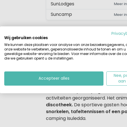
SunLodges
Meer in
Suncamp
Meer in
Privacy
Wij gebruiken cookies
We kunnen deze plaatsen voor analyse van onze bezoekersgegevens,
Beschrijving
Accommodaties
onze website te verbeteren, gepersonaliseerde inhoud te tonen en om u
geweldige website-ervaring te bieden. Voor meer informatie over de co
die we gebruiken opent u de instellingen.
Beschrijving
In het
Noordoosten van Sardinië
li
sterrencamping op een schiereiland. 
Nee, p
Accepteer alles
aan
Parel aan de Costa Smeralda op S
Behalve dat op camping Centro Va
activiteiten georganiseerd. Het ani
discotheek.
De sportieve gasten hoe
snorkelen, tafeltennissen of een po
camping Isuledda.