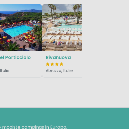
Spina Fa
Emilia-Rom
el Porticciolo
Rivanuova
Italië
Abruzzo, Italië
 mooiste campings in Europa.