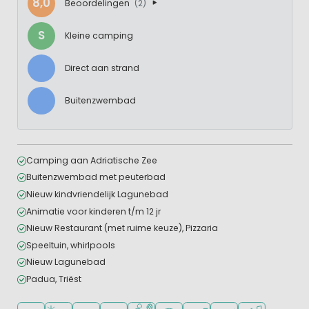
8,0
Beoordelingen
(2)
S
Kleine camping
Direct aan strand
Buitenzwembad
Camping aan Adriatische Zee
Buitenzwembad met peuterbad
Nieuw kindvriendelijk Lagunebad
Animatie voor kinderen t/m 12 jr
Nieuw Restaurant (met ruime keuze), Pizzaria
Speeltuin, whirlpools
Nieuw Lagunebad
Padua, Triëst
Ligt in een bosrijke omgeving
Ligt bij strand en zee
Openlucht zwembad
Aanbevolen voor jonge kinderen
Veel mogelijkheden om te sporten
WiFi beschikbaar
Campingwinkel/Supermar
Restaurant of pizzer
Animatieprog