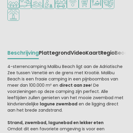
Waterspeeltuin
Beschrijving
Plattegrond
Video
Kaart
Regio
Beoord
Beschrijving
4-sterrencamping Malibu Beach ligt aan de Adriatische
Zee tussen Venetië en de grens met Kroatië. Malibu
Beach is een fraaie camping in een pijnboombos van
meer dan 100.000 m² en
direct aan zee
! De
voorzieningen op deze camping zijn perfect. Alle
leeftijden zullen genieten van het mooie zwembad met
kindvriendelijke
lagune zwembad
en de ligging direct
aan het brede zandstrand.
Strand, zwembad, lagunebad en lekker eten
Omdat dit een favoriete omgeving is voor een