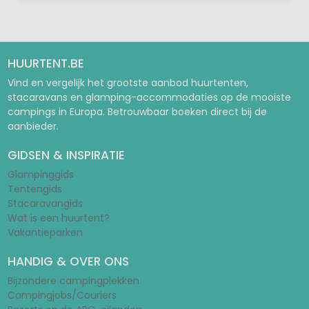
HUURTENT.BE
Vind en vergelijk het grootste aanbod huurtenten,
stacaravans en glamping-accommodaties op de mooiste
campings in Europa. Betrouwbaar boeken direct bij de
aanbieder.
GIDSEN & INSPIRATIE
Glampinggids
Tentengids
Stacaravangids
Wat is een huurtent?
Vakantieparken
HANDIG & OVER ONS
Bijzondere campingplekken
Campingjobs/Couriers