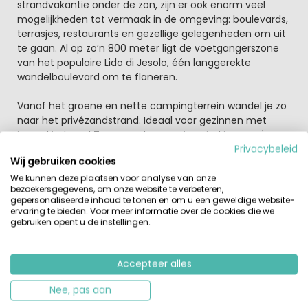
strandvakantie onder de zon, zijn er ook enorm veel
mogelijkheden tot vermaak in de omgeving: boulevards,
terrasjes, restaurants en gezellige gelegenheden om uit
te gaan. Al op zo’n 800 meter ligt de voetgangerszone
van het populaire Lido di Jesolo, één langgerekte
wandelboulevard om te flaneren.
Vanaf het groene en nette campingterrein wandel je zo
naar het privézandstrand. Ideaal voor gezinnen met
jonge kinderen! Terug op de camping vind je
een nieuw
zwembadcomplex met Lagunebad
met rondom een
Privacybeleid
Wij gebruiken cookies
terras en een
apart ondiep peuterbad
zodat ook de
jongste kinderen volop kunnen spelen en spetteren. De
We kunnen deze plaatsen voor analyse van onze
bezoekersgegevens, om onze website te verbeteren,
kinderen zullen het prima naar hun zin hebben met het
gepersonaliseerde inhoud te tonen en om u een geweldige website-
verzorgde animatieprogramma, de leuke optredens en
ervaring te bieden. Voor meer informatie over de cookies die we
de speeltuin.
gebruiken opent u de instellingen.
Eten? Keuze genoeg
Accepteer alles
Koken of uit eten? Op de camping zelf vind je een nieuw
restaurant met grillspecialiteiten. Of wordt het toch een
Nee, pas aan
van die heerlijke pizza’s? En na het eten even relaxen?
Boven het restaurant vind je een geheel nieuwe open