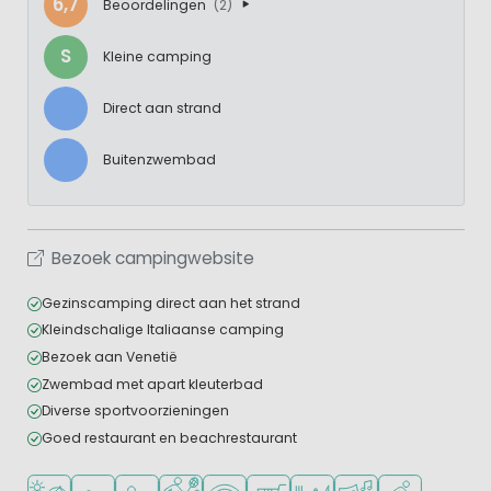
6,7
Beoordelingen
(2)
S
Kleine camping
Direct aan strand
Buitenzwembad
Bezoek campingwebsite
Gezinscamping direct aan het strand
Kleindschalige Italiaanse camping
Bezoek aan Venetië
Zwembad met apart kleuterbad
Diverse sportvoorzieningen
Goed restaurant en beachrestaurant
Ligt bij strand en zee
Openlucht zwembad
Aanbevolen voor jonge kinderen
Veel mogelijkheden om te sporten
WiFi beschikbaar
Campingwinkel/Supermarkt
Restaurant of pizzeria
Animatieprogramm
Watersportfaci