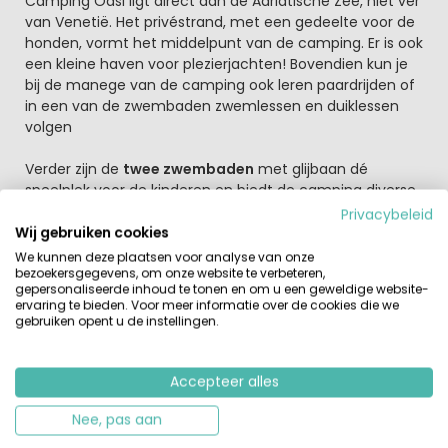
Camping Oasi ligt direct aan de Adriatische Zee, niet ver
van Venetië. Het privéstrand, met een gedeelte voor de
honden, vormt het middelpunt van de camping. Er is ook
een kleine haven voor plezierjachten! Bovendien kun je
bij de manege van de camping ook leren paardrijden of
in een van de zwembaden zwemlessen en duiklessen
volgen
Verder zijn de
twee zwembaden
met glijbaan dé
speelplek voor de kinderen en biedt de camping diverse
sportmogelijkheden. Bovendien is er een kleine speeltuin
Privacybeleid
vlakbij het strand. Grenzend aan de camping ligt een
Wij gebruiken cookies
mooi privé-strand met strandbar, waar het heerlijk
We kunnen deze plaatsen voor analyse van onze
bezoekersgegevens, om onze website te verbeteren,
toeven is. Een geweldige plaats dus voor
watersporters
gepersonaliseerde inhoud te tonen en om u een geweldige website-
die een bijzondere vakantie in Italië willen. Naast de
ervaring te bieden. Voor meer informatie over de cookies die we
camping kun je waterskiën, windsurfen, (leren) zeilen en
gebruiken opent u de instellingen.
diepzeeduiken. Kom je niet met een eigen boot, dan zijn
er ook boten te huur.
Accepteer alles
Geniet van de romantische sfeer in Venetië of wordt
Nee, pas aan
het een avondje opera?
Uiteraard mag een bezoekje per boot aan het altijd