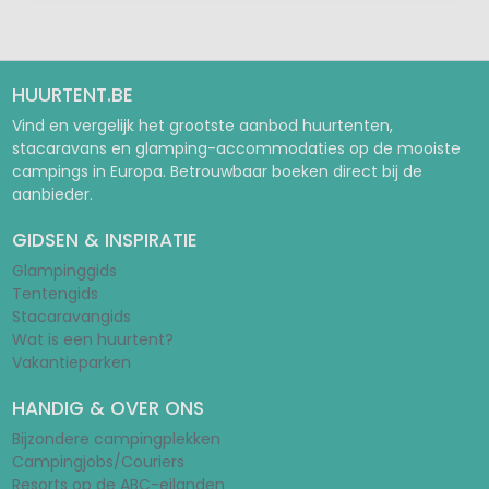
HUURTENT.BE
Vind en vergelijk het grootste aanbod huurtenten,
stacaravans en glamping-accommodaties op de mooiste
campings in Europa. Betrouwbaar boeken direct bij de
aanbieder.
GIDSEN & INSPIRATIE
Glampinggids
Tentengids
Stacaravangids
Wat is een huurtent?
Vakantieparken
HANDIG & OVER ONS
Bijzondere campingplekken
Campingjobs/Couriers
Resorts op de ABC-eilanden