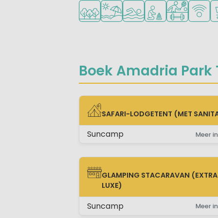
Ligt in een bosrijke omgeving
Ligt bij strand en zee
Openlucht zwembad
Aanbevolen voor j
Veel mogelij
WiFi be
C
Boek Amadria Park Tr
SAFARI-LODGETENT (MET SANITA
SAFARI-LODGETENT (MET SANITAIR)
Suncamp
Meer in
GLAMPING STACARAVAN (EXTRA
GLAMPING STACARAVAN (EXTRA LUX
LUXE)
Suncamp
Meer in