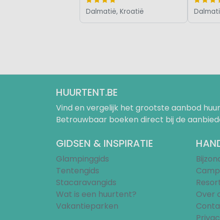
Dalmatië, Kroatië
Dalmati
HUURTENT.BE
Vind en vergelijk het grootste aanbod h
Betrouwbaar boeken direct bij de aanbied
GIDSEN & INSPIRATIE
HAND
Glampinggids
Bijzo
Tentengids
Campi
Stacaravangids
Resor
Wat is een huurtent?
Over 
Vakantieparken
Conta
Privac