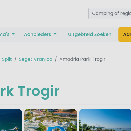
ma's
Aanbieders
Uitgebreid Zoeken
Aa
Split
Seget Vranjica
Amadria Park Trogir
k Trogir