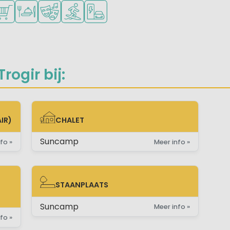
onge kinderen
kheden om te sporten
schikbaar
ampingwinkel/Supermarkt
Restaurant of pizzeria
Animatieprogramma
Watersportfaciliteiten
Laadpaal elektrische auto
ogir bij:
IR)
CHALET
CHALET
Suncamp
fo »
Meer info »
STAANPLAATS
E)
STAANPLAATS
Suncamp
Meer info »
fo »