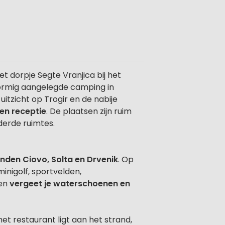
et dorpje Segte Vranjica bij het
vormig aangelegde camping in
itzicht op Trogir en de nabije
en receptie
. De plaatsen zijn ruim
derde ruimtes.
landen Ciovo, Solta en Drvenik
. Op
minigolf, sportvelden,
 en
vergeet je waterschoenen en
 het restaurant ligt aan het strand,