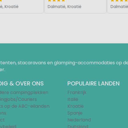
ë, Kroatië
Dalmatië, Kroatië
Dalmatië
uurtenten, stacaravans en glamping-accommodaties op de
er.
IG & OVER ONS
POPULAIRE LANDEN
ndere campingplekken
Frankrijk
ngjobs/Couriers
Italië
ts op de ABC-eilanden
Kroatië
ons
Spanje
ct
Nederland
ybeleid
Duitsland