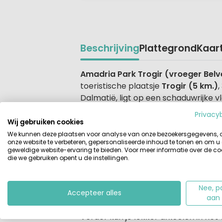
Beschrijving
Plattegrond
Kaar
Beschrijving
Amadria Park Trogir (vroeger Belv
toeristische plaatsje
Trogir (5 km.)
Dalmatië, ligt op een schaduwrijke v
eilanden. Ook vind je op camping A
Privacy
bemeten en de openbare sanitaire ru
Wij gebruiken cookies
We kunnen deze plaatsen voor analyse van onze bezoekersgegevens,
onze website te verbeteren, gepersonaliseerde inhoud te tonen en om u
Terrassencamping met een bijzonde
geweldige website-ervaring te bieden. Voor meer informatie over de co
Camping Amadria Park heeft een st
die we gebruiken opent u de instellingen.
camping Amadria zijn vele
sportfaci
watersportvoorzieningen
en aanle
Nee, p
snorkel niet
.
Accepteer alles
aan
Verder kun je lekker afkoelen in het