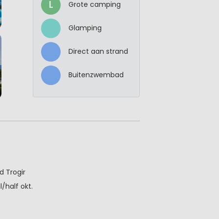
L
Grote camping
Glamping
Direct aan strand
Buitenzwembad
d Trogir
/half okt.