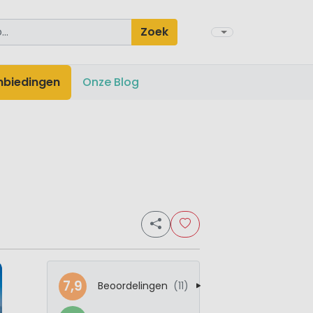
Zoek
nbiedingen
Onze Blog
7,9
Beoordelingen
(11)