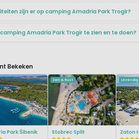
iteiten zijn er op camping Amadria Park Trogir?
 camping Amadria Park Trogir te zien en te doen?
nt Bekeken
Zen & Rust
Levendig
a Park Šibenik
Stobrec Split
Zaton H