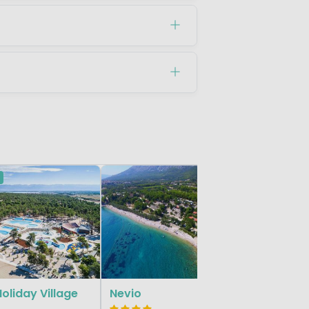
Kozaric
Dalmatië,
oliday Village
Nevio