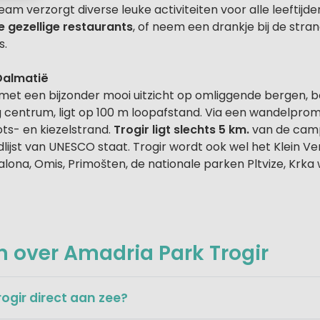
am verzorgt diverse leuke activiteiten voor alle leeftijd
 gezellige restaurants
, of neem een drankje bij de stran
s.
Dalmatië
et een bijzonder mooi uitzicht op omliggende bergen, bos
ig centrum, ligt op 100 m loopafstand. Via een wandelpro
ots- en kiezelstrand.
Trogir ligt slechts 5 km.
van de campi
jst van UNESCO staat. Trogir wordt ook wel het Klein Ve
Salona, Omis, Primošten, de nationale parken Pltvize, Krka 
 over Amadria Park Trogir
ogir direct aan zee?