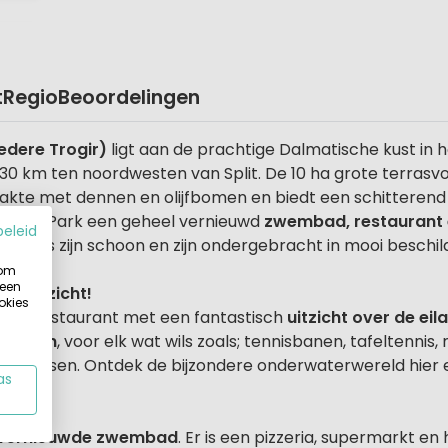
t
Regio
Beoordelingen
edere Trogir)
ligt aan de prachtige Dalmatische kust in h
, 30 km ten noordwesten van Split. De 10 ha grote terras
lakte met dennen en olijfbomen en biedt een schitterend u
madria Park een geheel vernieuwd
zwembad, restaurant 
beleid
imtes zijn schoon en zijn ondergebracht in mooi beschil
 om
 een
r uitzicht!
okies
randrestaurant met een fantastisch
uitzicht over de ei
liteiten
, voor elk wat wils zoals; tennisbanen, tafeltennis, 
gplaatsen. Ontdek de bijzondere onderwaterwereld hier
as
vernieuwde zwembad
. Er is een pizzeria, supermarkt en