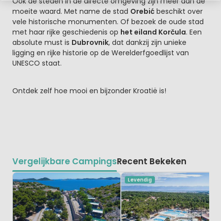
Ook de steden in de directe omgeving zijn meer dan de
moeite waard. Met name de stad
Orebić
beschikt over
vele historische monumenten. Of bezoek de oude stad
met haar rijke geschiedenis op
het eiland Korčula
. Een
absolute must is
Dubrovnik
, dat dankzij zijn unieke
ligging en rijke historie op de Werelderfgoedlijst van
UNESCO staat.
Ontdek zelf hoe mooi en bijzonder Kroatië is!
Vergelijkbare Campings
Recent Bekeken
Levendig