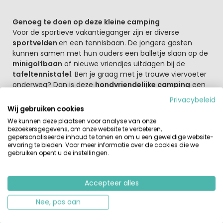
Genoeg te doen op deze kleine camping
Voor de sportieve vakantieganger zijn er diverse
sportvelden
en een tennisbaan. De jongere gasten
kunnen samen met hun ouders een balletje slaan op de
minigolfbaan
of nieuwe vriendjes uitdagen bij de
tafeltennistafel
. Ben je graag met je trouwe viervoeter
onderweg? Dan is deze
hondvriendelijke camping
een
uitstekende keuze.
Privacybeleid
Wij gebruiken cookies
We kunnen deze plaatsen voor analyse van onze
Deze regio heeft de meeste zonuren van de
bezoekersgegevens, om onze website te verbeteren,
Adriatische kust
gepersonaliseerde inhoud te tonen en om u een geweldige website-
Naast een heerlijke strandvakantie kun je hier ook een
ervaring te bieden. Voor meer informatie over de cookies die we
gebruiken opent u de instellingen.
actieve vakantie beleven. Natuurliefhebbers mogen een
bezoek aan het
Nationaal Park Mljet
zeker niet
overslaan en kunnen daar prachtige wandelingen
Accepteer alles
maken. Daarnaast heb je vanaf de camping keuze uit
diverse watersportmogelijkheden.
Nee, pas aan