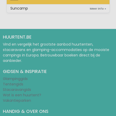
STAANPLAATS
Suncamp
Meer info »
HUURTENT.BE
Vind en vergelijk het grootste aanbod huurtenten,
stacaravans en glamping-accommodaties op de mooiste
campings in Europa. Betrouwbaar boeken direct bij de
aanbieder.
GIDSEN & INSPIRATIE
Glampinggids
Tentengids
Stacaravangids
Wat is een huurtent?
Vakantieparken
HANDIG & OVER ONS