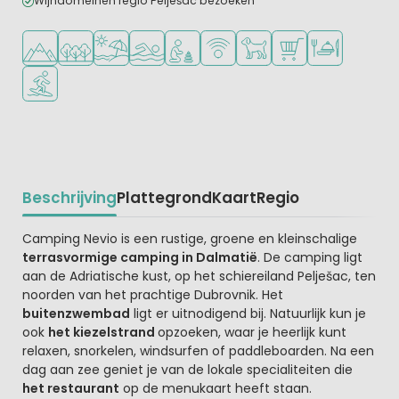
Wijndomeinen regio Pelješac bezoeken
Ligt in de heuvels/bergen
Ligt in een bosrijke omgeving
Ligt bij strand en zee
Openlucht zwembad
Aanbevolen voor jonge kinderen
WiFi beschikbaar
Huisdieren toegestaan
Campingwinkel/Sup
Restaurant of p
Watersportfaciliteiten
Beschrijving
Plattegrond
Kaart
Regio
Beschrijving
Camping Nevio is een rustige, groene en kleinschalige
terrasvormige camping in Dalmatië
. De camping ligt
aan de Adriatische kust, op het schiereiland Pelješac, ten
noorden van het prachtige Dubrovnik. Het
buitenzwembad
ligt er uitnodigend bij. Natuurlijk kun je
ook
het kiezelstrand
opzoeken, waar je heerlijk kunt
relaxen, snorkelen, windsurfen of paddleboarden. Na een
dag aan zee geniet je van de lokale specialiteiten die
het restaurant
op de menukaart heeft staan.