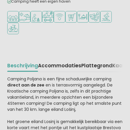
Camping heeft een eigen haven
Ligt in een bosrijke omgeving
Ligt bij strand en zee
Aanbevolen voor jonge kinderen
Veel mogelijkheden om te sporten
WiFi beschikbaar
Campingwinkel/Supermarkt
Restaurant of pizzeria
Animatieprogramm
Watersportfaci
Fietsverhuur
Beschrijving
Accommodaties
Plattegrond
Kaart
R
Beschrijving
Camping Poljana is een fijne schaduwrijke camping
direct aan de zee
en is terrasvormig aangelegd. De
Kroatische camping Poljana is, zelfs in dit prachtige
vakantieland, in meerdere opzichten een bijzondere
4Sterren camping! De camping ligt op het smalste punt
van het 30 km. lange eiland Lošinj,
Het groene eiland Losinj is gemakkelijk bereikbaar via een
korte vaart met het pontje uit het kustplaatsje Brestova