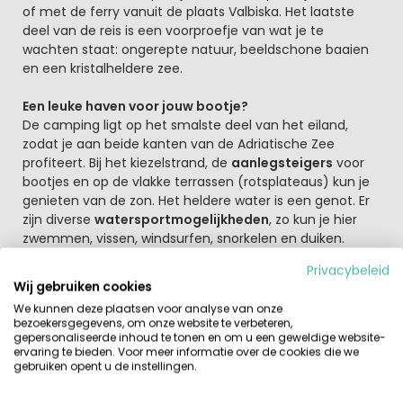
of met de ferry vanuit de plaats Valbiska. Het laatste
deel van de reis is een voorproefje van wat je te
wachten staat: ongerepte natuur, beeldschone baaien
en een kristalheldere zee.
Een leuke haven voor jouw bootje?
De camping ligt op het smalste deel van het eiland,
zodat je aan beide kanten van de Adriatische Zee
profiteert. Bij het kiezelstrand, de
aanlegsteigers
voor
bootjes en op de vlakke terrassen (rotsplateaus) kun je
genieten van de zon. Het heldere water is een genot. Er
zijn diverse
watersportmogelijkheden
, zo kun je hier
zwemmen, vissen, windsurfen, snorkelen en duiken.
Misschien kom je in het kristalheldere water zelfs een
Privacybeleid
dolfijn tegen! Het kampeerterrein is schaduwrijk. Je kunt
Wij gebruiken cookies
hier logeren in een luxe Stacaravan of Chalet, er zijn
We kunnen deze plaatsen voor analyse van onze
nette faciliteiten zoals winkels, prima sanitair en een
bezoekersgegevens, om onze website te verbeteren,
restaurant om gezellig te tafelen.
gepersonaliseerde inhoud te tonen en om u een geweldige website-
ervaring te bieden. Voor meer informatie over de cookies die we
gebruiken opent u de instellingen.
In het nabijgelegen plaatsje Mali Losinj vind je ook leuke
restaurants, terrasjes en winkels. Vanuit het pittoreske,