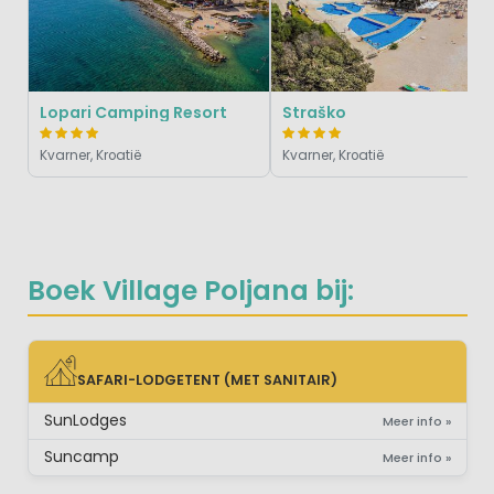
Lopari Camping Resort
Straško
Kvarner, Kroatië
Kvarner, Kroatië
Boek Village Poljana bij:
SAFARI-LODGETENT (MET SANITAIR)
SAFARI-LODGETENT (MET SANITAIR)
SunLodges
Meer info »
Suncamp
Meer info »