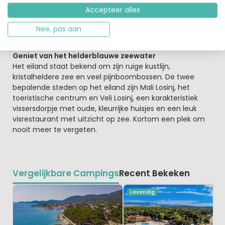
oude stadje kun je mooie boottochten maken. Zowel op
Accepteer alles
de camping zelf als in de omgeving is het genieten
geblazen! Voor de kust liggen talloze kleine en grote
Nee, pas aan
eilandjes.
Geniet van het helderblauwe zeewater
Het eiland staat bekend om zijn ruige kustlijn,
kristalheldere zee en veel pijnboombossen. De twee
bepalende steden op het eiland zijn Mali Losinj, het
toeristische centrum en Veli Losinj, een karakteristiek
vissersdorpje met oude, kleurrijke huisjes en een leuk
visrestaurant met uitzicht op zee. Kortom een plek om
nooit meer te vergeten.
Vergelijkbare Campings
Recent Bekeken
Levendig