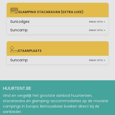
GLAMPING STACARAVAN (EXTRA LUXE)
GLAMPING STACARAVAN (EXTRA LUXE)
SunLodges
Meer info »
Suncamp
Meer info »
STAANPLAATS
STAANPLAATS
Suncamp
Meer info »
HUURTENT.BE
Vind en vergelijk het grootste aanbod huurtenten,
stacaravans en glamping-accommodaties op de mooiste
campings in Europa. Betrouwbaar boeken direct bij de
aanbieder.