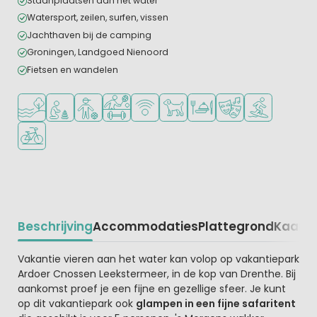
Staanplaatsen aan het water
Watersport, zeilen, surfen, vissen
Jachthaven bij de camping
Groningen, Landgoed Nienoord
Fietsen en wandelen
Ligt bij het water
Aanbevolen voor jonge kinderen
Aanbevolen voor tieners
Veel mogelijkheden om te sporten
WiFi beschikbaar
Huisdieren toegestaan
Restaurant of pizzeria
Animatieprogramm
Watersportfaci
Fietsverhuur
Beschrijving
Accommodaties
Plattegrond
Kaart
R
Beschrijving
Vakantie vieren aan het water kan volop op vakantiepark
Ardoer Cnossen Leekstermeer, in de kop van Drenthe. Bij
aankomst proef je een fijne en gezellige sfeer. Je kunt
op dit vakantiepark ook
glampen in een fijne safaritent