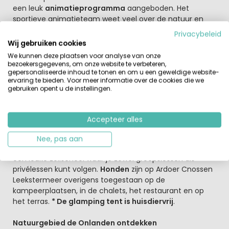
een leuk
animatieprogramma
aangeboden. Het
sportieve animatieteam weet veel over de natuur en
watersporten. Het gezellige
restaurant
verzorgt de hele
Privacybeleid
dag fijne maaltijden en met het gezellige
terras aan het
Wij gebruiken cookies
water
een fantastische plek om te genieten van de
We kunnen deze plaatsen voor analyse van onze
zonsondergang. Er is ook aan de kinderen gedacht, er is
bezoekersgegevens, om onze website te verbeteren,
een gezellige speelhoek en een leuke speeltuin voor
gepersonaliseerde inhoud te tonen en om u een geweldige website-
ervaring te bieden. Voor meer informatie over de cookies die we
urenland speelplezier. Voor de wat oudere kinderen is het
gebruiken opent u de instellingen.
meer natuurlijk een fantastische plek om volop
waterpret te beleven. Er is een zwemvlot en een
evenwichtsbalk in het water (wel handig om
Accepteer alles
waterschoenen in te pakken). En wat dacht je van het
4-daagse Water Adventure Camp voor jongeren tussen
Nee, pas aan
de 10 jaar en 16 jaar? Ook kun je leren zeilen want er is
een leuke zeilschool waar je zowel groepslessen als
privélessen kunt volgen.
Honden
zijn op Ardoer Cnossen
Leekstermeer overigens toegestaan op de
kampeerplaatsen, in de chalets, het restaurant en op
het terras.
* De glamping tent is huisdiervrij
.
Natuurgebied de Onlanden ontdekken