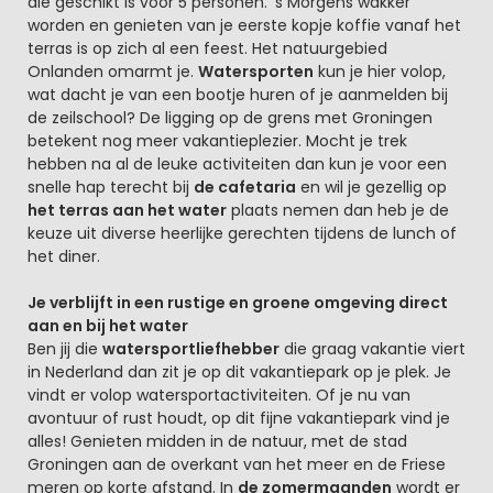
die geschikt is voor 5 personen. 's Morgens wakker
worden en genieten van je eerste kopje koffie vanaf het
terras is op zich al een feest. Het natuurgebied
Onlanden omarmt je.
Watersporten
kun je hier volop,
wat dacht je van een bootje huren of je aanmelden bij
de zeilschool? De ligging op de grens met Groningen
betekent nog meer vakantieplezier. Mocht je trek
hebben na al de leuke activiteiten dan kun je voor een
snelle hap terecht bij
de cafetaria
en wil je gezellig op
het terras aan het water
plaats nemen dan heb je de
keuze uit diverse heerlijke gerechten tijdens de lunch of
het diner.
Je verblijft in een rustige en groene omgeving direct
aan en bij het water
Ben jij die
watersportliefhebber
die graag vakantie viert
in Nederland dan zit je op dit vakantiepark op je plek. Je
vindt er volop watersportactiviteiten. Of je nu van
avontuur of rust houdt, op dit fijne vakantiepark vind je
alles! Genieten midden in de natuur, met de stad
Groningen aan de overkant van het meer en de Friese
meren op korte afstand. In
de zomermaanden
wordt er