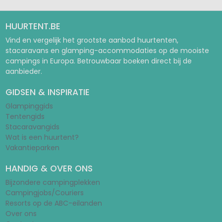
HUURTENT.BE
Vind en vergelijk het grootste aanbod huurtenten,
stacaravans en glamping-accommodaties op de mooiste
campings in Europa. Betrouwbaar boeken direct bij de
aanbieder.
GIDSEN & INSPIRATIE
Glampinggids
Tentengids
Stacaravangids
Wat is een huurtent?
Vakantieparken
HANDIG & OVER ONS
Bijzondere campingplekken
Campingjobs/Couriers
Resorts op de ABC-eilanden
Over ons