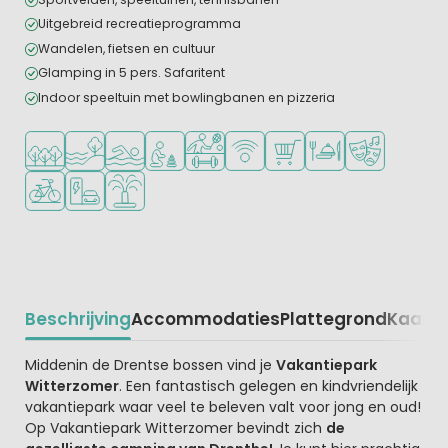
Uitgebreid recreatieprogramma
Wandelen, fietsen en cultuur
Glamping in 5 pers. Safaritent
Indoor speeltuin met bowlingbanen en pizzeria
Ligt in een bosrijke omgeving
Ligt bij het water
Openlucht zwembad
Aanbevolen voor jonge kinderen
Veel mogelijkheden om te sporten
WiFi beschikbaar
Campingwinkel/Supermar
Restaurant of pizzer
Animatieprog
Fietsverhuur
Laadpaal elektrische auto
Waterspeeltuin
Beschrijving
Accommodaties
Plattegrond
Kaart
R
Beschrijving
Middenin de Drentse bossen vind je
Vakantiepark
Witterzomer
. Een fantastisch gelegen en kindvriendelijk
vakantiepark waar veel te beleven valt voor jong en oud!
Op Vakantiepark Witterzomer bevindt zich
de