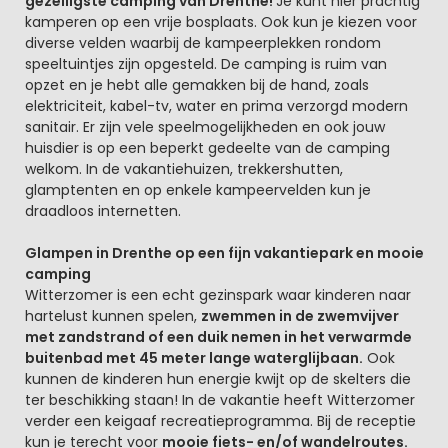
gezelligste camping van Drenthe!
Je kunt hier prachtig
kamperen op een vrije bosplaats. Ook kun je kiezen voor
diverse velden waarbij de kampeerplekken rondom
speeltuintjes zijn opgesteld. De camping is ruim van
opzet en je hebt alle gemakken bij de hand, zoals
elektriciteit, kabel-tv, water en prima verzorgd modern
sanitair. Er zijn vele speelmogelijkheden en ook jouw
huisdier is op een beperkt gedeelte van de camping
welkom. In de vakantiehuizen, trekkershutten,
glamptenten en op enkele kampeervelden kun je
draadloos internetten.
Glampen in Drenthe op een fijn vakantiepark en mooie
camping
Witterzomer is een echt gezinspark waar kinderen naar
hartelust kunnen spelen,
zwemmen in de zwemvijver
met zandstrand of een duik nemen in het verwarmde
buitenbad met 45 meter lange waterglijbaan.
Ook
kunnen de kinderen hun energie kwijt op de skelters die
ter beschikking staan! In de vakantie heeft Witterzomer
verder een keigaaf recreatieprogramma. Bij de receptie
kun je terecht voor
mooie fiets- en/of wandelroutes.