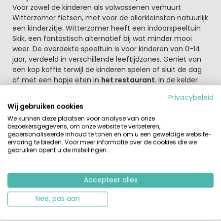
Voor zowel de kinderen als volwassenen verhuurt
Witterzomer fietsen, met voor de allerkleinsten natuurlijk
een kinderzitje. Witterzomer heeft een indoorspeeltuin
Skik, een fantastisch alternatief bij wat minder mooi
weer. De overdekte speeltuin is voor kinderen van 0-14
jaar, verdeeld in verschillende leeftijdzones. Geniet van
een kop koffie terwijl de kinderen spelen of sluit de dag
af met een hapje eten in
het restaurant
. In de kelder
vind je ook nog eens 4 bowlingbanen. Genoeg vermaak
Privacybeleid
voor jong en oud!
Wij gebruiken cookies
We kunnen deze plaatsen voor analyse van onze
Witterzomer verhuurt diverse kampeerplaatsen ook met
bezoekersgegevens, om onze website te verbeteren,
privé sanitair, compleet ingerichte safaritenten,
gepersonaliseerde inhoud te tonen en om u een geweldige website-
vakantiehuizen, groepsaccommodaties en chalets
ervaring te bieden. Voor meer informatie over de cookies die we
gebruiken opent u de instellingen.
Drenthe, dé fiets- en wandelprovincie
In Drenthe kun je behalve hunebedden en de
Accepteer alles
brinkdorpen bezoeken ook nog vele andere leuke
activiteiten ondernemen. Borger is wel het absolute
Nee, pas aan
centrum van de hunebedden, want rondom Borger
liggen maar liefst 16 van deze prehistorische