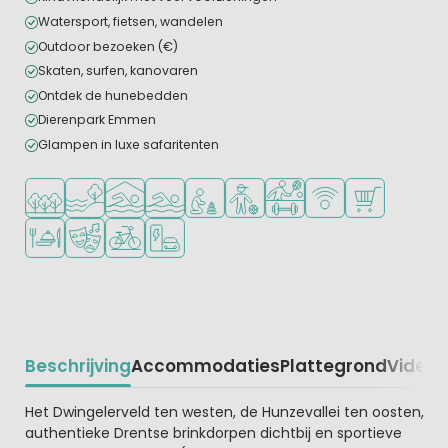
Watersport, fietsen, wandelen
Outdoor bezoeken (€)
Skaten, surfen, kanovaren
Ontdek de hunebedden
Dierenpark Emmen
Glampen in luxe safaritenten
Ligt in een bosrijke omgeving
Ligt bij het water
Overdekt zwembad
Openlucht zwembad
Aanbevolen voor jonge kinderen
Aanbevolen voor tieners
Veel mogelijkheden om te
WiFi beschikbaar
Campingwinke
Restaurant of pizzeria
Animatieprogramma
Fietsverhuur
Laadpaal elektrische auto
Beschrijving
Accommodaties
Plattegrond
Video
K
Beschrijving
Het Dwingelerveld ten westen, de Hunzevallei ten oosten,
authentieke Drentse brinkdorpen dichtbij en sportieve