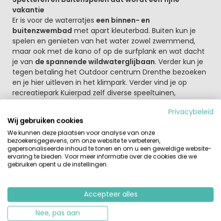
vakantie
Er is voor de waterratjes
een binnen- en
buitenzwembad
met apart kleuterbad. Buiten kun je
spelen en genieten van het water zowel zwemmend,
maar ook met de kano of op de surfplank en wat dacht
je van
de spannende wildwaterglijbaan
. Verder kun je
tegen betaling het Outdoor centrum Drenthe bezoeken
en je hier uitleven in het klimpark. Verder vind je op
recreatiepark Kuierpad zelf diverse speeltuinen,
trampolines, tafeltennistafels, een midgetgolfbaan en
Privacybeleid
nog diverse sportvelden. Zin om de omgeving te
Wij gebruiken cookies
verkennen? Pak je fiets of huur een fiets op dit
We kunnen deze plaatsen voor analyse van onze
vakantiepark.
bezoekersgegevens, om onze website te verbeteren,
gepersonaliseerde inhoud te tonen en om u een geweldige website-
De directe omgeving van dit vakantiepark in Drenthe is
ervaring te bieden. Voor meer informatie over de cookies die we
gebruiken opent u de instellingen.
veelzijdig. Een goede combinatie van
rust en actieve
bezigheden
. Heerlijk wandelen door de natuur en daarna
een terrasje pakken. Of wat dacht je om de jongste
Accepteer alles
kinderen mee te nemen naar het Kabouterland in Exloo
of het Kindermuseum in Assen? En iets verder weg, maar
Nee, pas aan
een toppertje, is Kameleondorp in Terherne: de beste