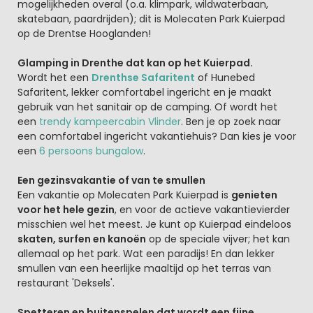
mogelijkheden overal (o.a. klimpark, wildwaterbaan,
skatebaan, paardrijden); dit is Molecaten Park Kuierpad
op de Drentse Hooglanden!
Glamping in Drenthe dat kan op het Kuierpad.
Wordt het een
Drenthse Safaritent
of Hunebed
Safaritent, lekker comfortabel ingericht en je maakt
gebruik van het sanitair op de camping. Of wordt het
een
trendy kampeercabin Vlinder
. Ben je op zoek naar
een comfortabel ingericht vakantiehuis? Dan kies je voor
een
6 persoons bungalow
.
Een gezinsvakantie of van te smullen
Een vakantie op Molecaten Park Kuierpad is
genieten
voor het hele gezin
, en voor de actieve vakantievierder
misschien wel het meest. Je kunt op Kuierpad eindeloos
skaten, surfen en kanoën
op de speciale vijver; het kan
allemaal op het park. Wat een paradijs! En dan lekker
smullen van een heerlijke maaltijd op het terras van
restaurant 'Deksels'.
Spetteren en buitenspelen dat wordt een fijne