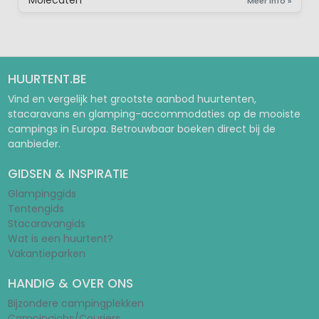
Molecaten
Meer info »
HUURTENT.BE
Vind en vergelijk het grootste aanbod huurtenten,
stacaravans en glamping-accommodaties op de mooiste
campings in Europa. Betrouwbaar boeken direct bij de
aanbieder.
GIDSEN & INSPIRATIE
Glampinggids
Tentengids
Stacaravangids
Wat is een huurtent?
Vakantieparken
HANDIG & OVER ONS
Bijzondere campingplekken
Campingjobs/Couriers