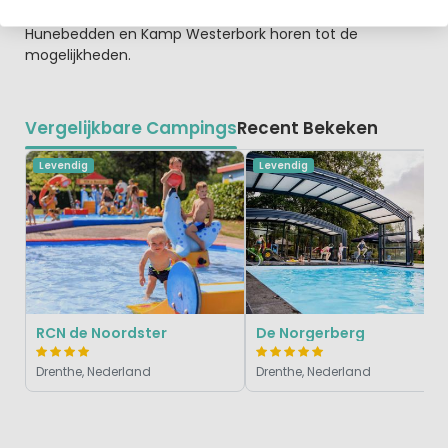
kinderattractie van Friesland! Ook een bezoek aan de
Hunebedden en Kamp Westerbork horen tot de
mogelijkheden.
Vergelijkbare Campings
Recent Bekeken
Levendig
Levendig
RCN de Noordster
De Norgerberg
Drenthe, Nederland
Drenthe, Nederland