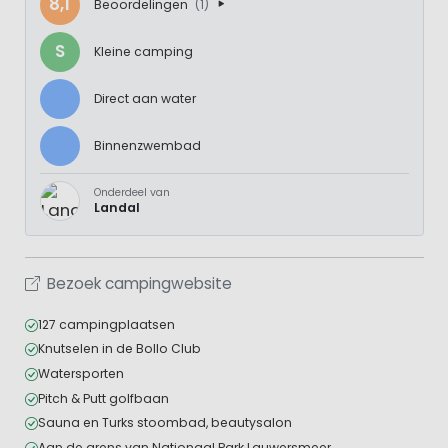
8,1
Beoordelingen
(1)
S
Kleine camping
Direct aan water
Binnenzwembad
Onderdeel van
Landal
Bezoek campingwebsite
127 campingplaatsen
Knutselen in de Bollo Club
Watersporten
Pitch & Putt golfbaan
Sauna en Turks stoombad, beautysalon
Aan de grens van Nationaal Park Lauwersmeer