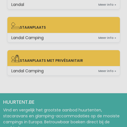
Landal
Meer info »
STAANPLAATS
STAANPLAATS
Landal Camping
Meer info »
STAANPLAATS MET PRIVÉSANITAIR
STAANPLAATS MET PRIVÉSANITAIR
Landal Camping
Meer info »
HUURTENT.BE
Vind en vergelijk het grootste aanbod huurtenten,
stacaravans en glamping-accommodaties op de mooiste
campings in Europa. Betrouwbaar boeken direct bij de