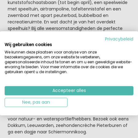
kunststofschaatsbaan (tot begin april), een speelweide
met speeltuin, airtrampoline, tafeltennistafel en een
zwembad met apart peuterbad, bubbelbad en
recreatieruimte. En wat dacht je van het overdekt
speelhuis? Bij alle weersomstandigheden de perfecte
speelplek (125 m²)! Hier kunnen kinderen tot ca. 10 jaar
Privacybeleid
zich naar hartelust uitleven. Kom het snel ontdekken!
Wij gebruiken cookies
We kunnen deze plaatsen voor analyse van onze
Of wat dacht je van een bezoek aan
bezoekersgegevens, om onze website te verbeteren,
Schiermonnikoog. Friesland heeft zoveel
gepersonaliseerde inhoud te tonen en om u een geweldige website-
mogelijkheden.
ervaring te bieden. Voor meer informatie over de cookies die we
gebruiken opent u de instellingen.
Verder kun je na een fijne dag een van de gezellige
restaurants op het park bezoeken. Gastvrijheid en
gezelligheid dat is allemaal aanwezig op dit leuke park
Accepteer alles
aan het Leukermeer. Het park ligt op de grens van
Nationaal Park Het Lauwersmeer met open
Nee, pas aan
vaarverbinding met het Lauwersmeer. Hier geniet je van
een waterrijk landschap vol terpen en dijken. Dé plek
voor natuur- en watersportliefhebbers. Bezoek ook eens
Dokkum, Leeuwarden, zeehondencrèche Pieterburen of
ga een dagje naar Schiermonnikoog.