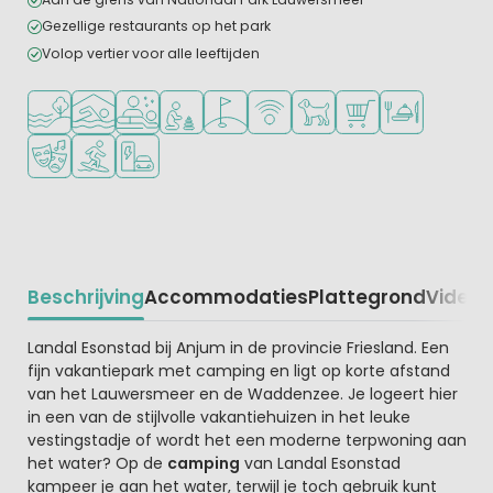
Gezellige restaurants op het park
Volop vertier voor alle leeftijden
Ligt bij het water
Overdekt zwembad
Wellnessfaciliteiten
Aanbevolen voor jonge kinderen
Golfbaan in de buurt
WiFi beschikbaar
Huisdieren toegestaan
Campingwinkel/Sup
Restaurant of p
Animatieprogramma
Watersportfaciliteiten
Laadpaal elektrische auto
Beschrijving
Accommodaties
Plattegrond
Video
K
Beschrijving
Landal Esonstad bij Anjum in de provincie Friesland. Een
fijn vakantiepark met camping en ligt op korte afstand
van het Lauwersmeer en de Waddenzee. Je logeert hier
in een van de stijlvolle vakantiehuizen in het leuke
vestingstadje of wordt het een moderne terpwoning aan
het water? Op de
camping
van Landal Esonstad
kampeer je aan het water, terwijl je toch gebruik kunt