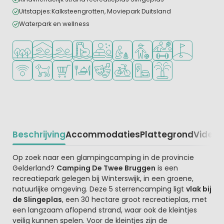
Uitstapjes:Kalksteengrotten, Moviepark Duitsland
Waterpark en wellness
Ligt in een bosrijke omgeving
Overdekt zwembad
Openlucht zwembad
Zwemparadijs of waterpark
Wellnessfaciliteiten
Aanbevolen voor jonge kindere
Aanbevolen voor tieners
Veel mogelijkheden 
Golfbaan in de
WiFi beschikbaar
Huisdieren toegestaan
Campingwinkel/Supermarkt
Restaurant of pizzeria
Animatieprogramma
Fietsverhuur
Laadpaal elektrische auto
Waterspeeltuin
Beschrijving
Accommodaties
Plattegrond
Video
K
Beschrijving
Op zoek naar een glampingcamping in de provincie
Gelderland?
Camping De Twee Bruggen
is een
recreatiepark gelegen bij Winterswijk, in een groene,
natuurlijke omgeving. Deze 5 sterrencamping ligt
vlak bij
de Slingeplas
, een 30 hectare groot recreatieplas, met
een langzaam aflopend strand, waar ook de kleintjes
veilig kunnen spelen. Voor de kleintjes zijn de