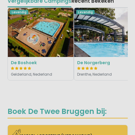
Vergelijkbare Campings
Recent Bekeken
Levendig
Levendig
De Boshoek
De Norgerberg
Gelderland, Nederland
Drenthe, Nederland
Boek De Twee Bruggen bij: