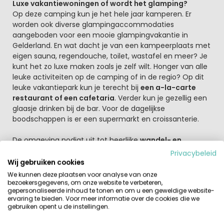
Luxe vakantiewoningen of wordt het glamping?
Op deze camping kun je het hele jaar kamperen. Er
worden ook diverse glampingaccommodaties
aangeboden voor een mooie glampingvakantie in
Gelderland. En wat dacht je van een kampeerplaats met
eigen sauna, regendouche, toilet, wastafel en meer? Je
kunt het zo luxe maken zoals je zelf wilt. Honger van alle
leuke activiteiten op de camping of in de regio? Op dit
leuke vakantiepark kun je terecht bij
een a-la-carte
restaurant of een cafetaria
. Verder kun je gezellig een
glaasje drinken bij de bar. Voor de dagelijkse
boodschappen is er een supermarkt en croissanterie.
De omgeving nodigt uit tot heerlijke
wandel- en
fietstochten
. Stap op de fiets en ontdek de prachtige
Privacybeleid
landgoederen, boerderijen, zandpaden, buurtschappen,
Wij gebruiken cookies
winkelcentra, knusse theetuinen, wijngoederen en ga zo
We kunnen deze plaatsen voor analyse van onze
maar door. De Achterhoek ligt dicht bij de Duitse grens
bezoekersgegevens, om onze website te verbeteren,
gepersonaliseerde inhoud te tonen en om u een geweldige website-
(vergeet het kasteel Anholt aan de Duitse kant niet).
ervaring te bieden. Voor meer informatie over de cookies die we
Aalten en Ruurlo zijn mooie
sfeervolle plaatsjes.
Op de
gebruiken opent u de instellingen.
camping is een WiFi punt.--