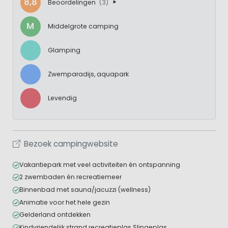
8,8
Beoordelingen
(3)
M
Middelgrote camping
Glamping
Zwemparadijs, aquapark
Levendig
Bezoek campingwebsite
Vakantiepark met veel activiteiten én ontspanning
2 zwembaden én recreatiemeer
Binnenbad met sauna/jacuzzi (wellness)
Animatie voor het hele gezin
Gelderland ontdekken
Kindvriendelijk strand recreatieplas Slingeplas