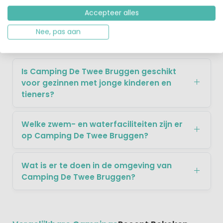
Accepteer alles
Veelgestelde Vragen over De Twee
Nee, pas aan
Bruggen
Is Camping De Twee Bruggen geschikt
voor gezinnen met jonge kinderen en
tieners?
Welke zwem- en waterfaciliteiten zijn er
op Camping De Twee Bruggen?
Wat is er te doen in de omgeving van
Camping De Twee Bruggen?