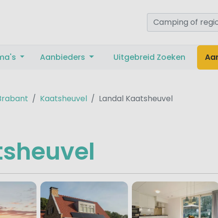
ma's
Aanbieders
Uitgebreid Zoeken
Aa
Brabant
Kaatsheuvel
Landal Kaatsheuvel
tsheuvel