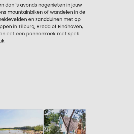
 en dan 's avonds nagenieten in jouw
eens mountainbiken of wandelen in de
 heidevelden en zandduinen met op
ppen in Tilburg, Breda of Eindhoven,
en en eet een pannenkoek met spek
uk.
Landal 