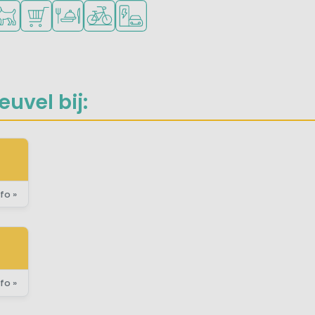
inderen
eners
e buurt
schikbaar
isdieren toegestaan
Campingwinkel/Supermarkt
Restaurant of pizzeria
Fietsverhuur
Laadpaal elektrische auto
uvel bij:
fo »
fo »