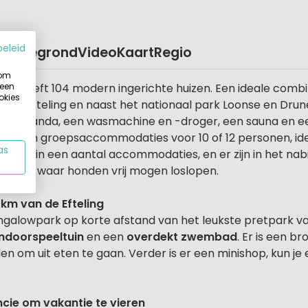
beleid
Plattegrond
Video
Kaart
Regio
 om
 een
park heeft 104 modern ingerichte huizen. Een ideale comb
okies
an de Efteling en naast het nationaal park Loonse en Drun
en veranda, een wasmachine en -droger, een sauna en een
 er zijn groepsaccommodaties voor 10 of 12 personen, ide
as
lkom in een aantal accommodaties, en er zijn in het nab
gebied waar honden vrij mogen loslopen.
 km van de Efteling
k bungalowpark op korte afstand van het leukste pretpark 
indoorspeeltuin
en een
overdekt zwembad
. Er is een b
en om uit eten te gaan. Verder is er een minishop, kun je
ncie om vakantie te vieren