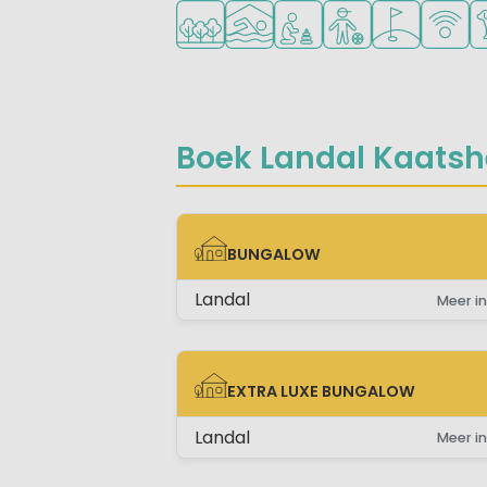
Ligt in een bosrijke omgeving
Overdekt zwembad
Aanbevolen voor jonge k
Aanbevolen voor ti
Golfbaan in d
WiFi be
Hu
Boek Landal Kaatshe
BUNGALOW
BUNGALOW
Landal
Meer in
EXTRA LUXE BUNGALOW
EXTRA LUXE BUNGALOW
Landal
Meer in