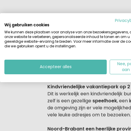
Privacy
Beschrijving
Accommodaties
Wij gebruiken cookies
We kunnen deze plaatsen voor analyse van onze bezoekersgegevens,
Beschrijving
onze website te verbeteren, gepersonaliseerde inhoud te tonen en om u
Dit kindvriendelijke Landal vakantie
geweldige website-ervaring te bieden. Voor meer informatie over de co
vakantiehuis ligt op korte afstand v
die we gebruiken opent u de instellingen.
luxe ingericht en hebben allemaal e
voor jonge gezinnen met kinderen en
Nee, p
vriendengroepen. Ook honden zijn we
Accepteer alles
aan
honden loslooproutes en een groot 
Kindvriendelijke vakantiepark op 2
Dit is werkelijk een kindvriendelij
zelf is een gezellige
speelhoek
, een
de omgeving zijn er vele mogelijkhed
vele leuke adresjes om te bezoeken.
Noord-Brabant een heerlijke provi