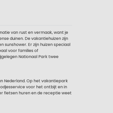
inatie van rust en vermaak, want je
ense duinen. De vakantiehuizen zijn
 sunshower. Er zijn huizen speciaal
aal voor families of
ijgelegen Nationaal Park twee
van Nederland. Op het vakantiepark
roodjesservice voor het ontbijt en in
 er fietsen huren en de receptie weet