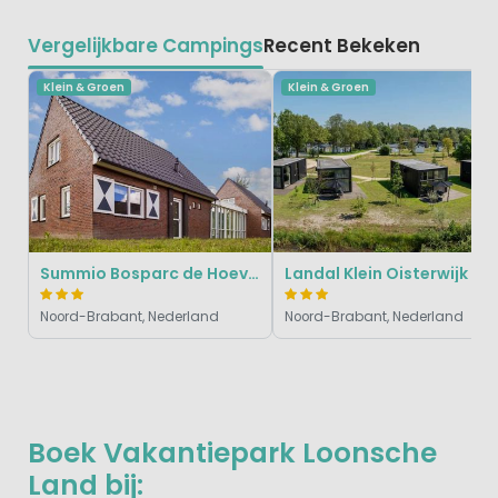
Vergelijkbare Campings
Recent Bekeken
Klein & Groen
Klein & Groen
Summio Bosparc de Hoevenaer
Landal Klein Oisterwijk
Noord-Brabant, Nederland
Noord-Brabant, Nederland
Boek Vakantiepark Loonsche
Land bij: