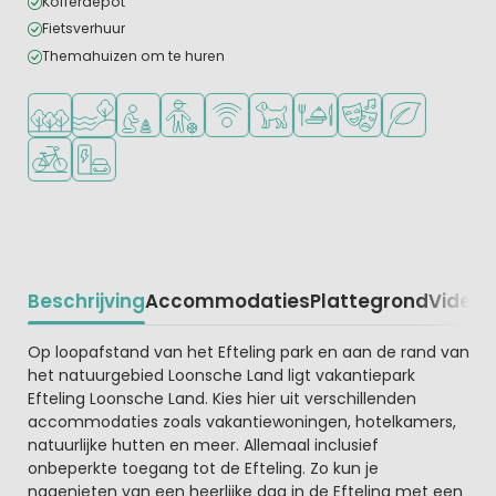
Kofferdepot
Fietsverhuur
Themahuizen om te huren
Ligt in een bosrijke omgeving
Ligt bij het water
Aanbevolen voor jonge kinderen
Aanbevolen voor tieners
WiFi beschikbaar
Huisdieren toegestaan
Restaurant of pizzeria
Animatieprogramm
Groene ligging
Fietsverhuur
Laadpaal elektrische auto
Beschrijving
Accommodaties
Plattegrond
Video
K
Beschrijving
Op loopafstand van het Efteling park en aan de rand van
het natuurgebied Loonsche Land ligt vakantiepark
Efteling Loonsche Land. Kies hier uit verschillenden
accommodaties zoals vakantiewoningen, hotelkamers,
natuurlijke hutten en meer. Allemaal inclusief
onbeperkte toegang tot de Efteling. Zo kun je
nagenieten van een heerlijke dag in de Efteling met een