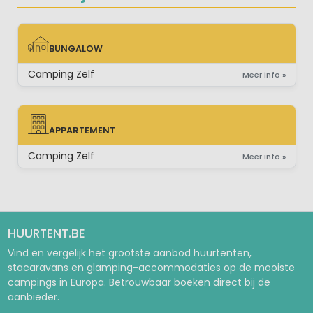
BUNGALOW
BUNGALOW
Camping Zelf
Meer info »
APPARTEMENT
APPARTEMENT
Camping Zelf
Meer info »
HUURTENT.BE
Vind en vergelijk het grootste aanbod huurtenten,
stacaravans en glamping-accommodaties op de mooiste
campings in Europa. Betrouwbaar boeken direct bij de
aanbieder.