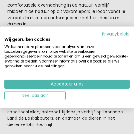
comfortabele overnachting in de natuur. Verblijf
middenin de natuur op dit vakantiepark je loopt vanaf je
vakantiehuis zo een natuurgebied met bos, heiden en
duinen in.
Privacybeleid
Vakantiepark Loonsche Land maakt deel uit van de
Wij gebruiken cookies
Efteling.
We kunnen deze plaatsen voor analyse van onze
Een kindvriendelijk vakantiepark met leuke
bezoekersgegevens, om onze website te verbeteren,
speeltoestellen om te spelen en een leuk dierenverblijf
gepersonaliseerde inhoud te tonen en om u een geweldige website-
ervaring te bieden. Voor meer informatie over de cookies die we
waar de jongste kinderen de dieren kunnen ontmoeten.
gebruiken opent u de instellingen.
Dit vakantiepark ligt tegen het natuurgebied Loonsche
Land, met uitgebreide bossen, open heidevelden, duinen
en een schapenweide. Je kunt op dit park ook logeren in
Accepteer alles
een leuk
thema vakantiehuis
.
Nee, pas aan
Tussen de boomtoppen kijk je uit op het bos, de heide
en duinen. Klim en klauter op de verschillende
speeltoestellen, ontmoet tijdens je verblijf op Loonsche
Land de Boskabouters, en ontmoet de dieren in het
dierenverblijf Hooimijt.