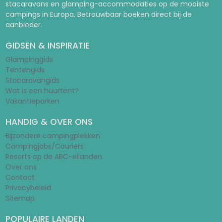
stacaravans en glamping-accommodaties op de mooiste
campings in Europa. Betrouwbaar boeken direct bij de
aanbieder.
GIDSEN & INSPIRATIE
Glampinggids
Tentengids
Stacaravangids
Wat is een huurtent?
Vakantieparken
HANDIG & OVER ONS
Bijzondere campingplekken
Campingjobs/Couriers
Resorts op de ABC-eilanden
Over ons
Contact
Privacybeleid
Sitemap
POPULAIRE LANDEN