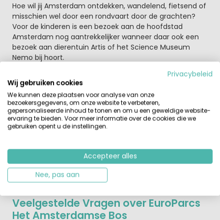
Hoe wil jij Amsterdam ontdekken, wandelend, fietsend of
misschien wel door een rondvaart door de grachten?
Voor de kinderen is een bezoek aan de hoofdstad
Amsterdam nog aantrekkelijker wanneer daar ook een
bezoek aan dierentuin Artis of het Science Museum
Nemo bij hoort.
Verder hoef je niet ver te rijden om nog meer cultuur en
Privacybeleid
geschiedenis op te doen. Wat dacht je bijvoorbeeld van
Wij gebruiken cookies
een bezoek aan het historisch centrum van de stad
We kunnen deze plaatsen voor analyse van onze
Haarlem, de molens op de Zaanse Schans, de kaasstad
bezoekersgegevens, om onze website te verbeteren,
Alkmaar en het oer-Hollandse vissersdorp Volendam.
gepersonaliseerde inhoud te tonen en om u een geweldige website-
ervaring te bieden. Voor meer informatie over de cookies die we
Kortom een verblijf op EuroParcs Het Amsterdamse Bos
gebruiken opent u de instellingen.
is altijd te kort.
Accepteer alles
Nee, pas aan
Veelgestelde Vragen over EuroParcs
Het Amsterdamse Bos