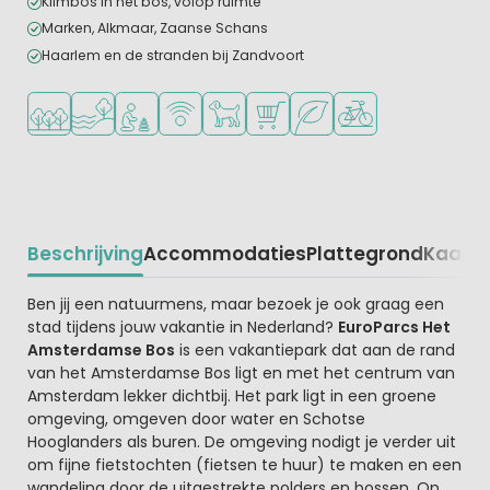
Klimbos in het bos, volop ruimte
Marken, Alkmaar, Zaanse Schans
Haarlem en de stranden bij Zandvoort
Ligt in een bosrijke omgeving
Ligt bij het water
Aanbevolen voor jonge kinderen
WiFi beschikbaar
Huisdieren toegestaan
Campingwinkel/Supermarkt
Groene ligging
Fietsverhuur
Beschrijving
Accommodaties
Plattegrond
Kaart
R
Beschrijving
Ben jij een natuurmens, maar bezoek je ook graag een
stad tijdens jouw vakantie in Nederland?
EuroParcs Het
Amsterdamse Bos
is een vakantiepark dat aan de rand
van het Amsterdamse Bos ligt en met het centrum van
Amsterdam lekker dichtbij. Het park ligt in een groene
omgeving, omgeven door water en Schotse
Hooglanders als buren. De omgeving nodigt je verder uit
om fijne fietstochten (fietsen te huur) te maken en een
wandeling door de uitgestrekte polders en bossen. Op