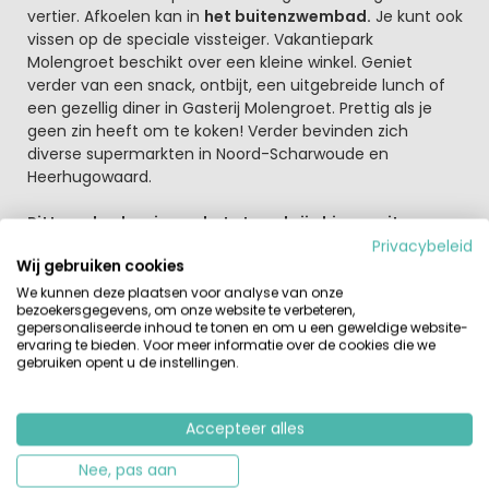
vertier. Afkoelen kan in
het buitenzwembad.
Je kunt ook
vissen op de speciale vissteiger. Vakantiepark
Molengroet beschikt over een kleine winkel. Geniet
verder van een snack, ontbijt, een uitgebreide lunch of
een gezellig diner in Gasterij Molengroet. Prettig als je
geen zin heeft om te koken! Verder bevinden zich
diverse supermarkten in Noord-Scharwoude en
Heerhugowaard.
Pittoreske dorpjes en het strand zijn hier nooit ver
weg
Privacybeleid
Wij gebruiken cookies
Geniet van de schitterende natuur en leuke dorpjes en
steden in de directe omgeving van EuroParcs
We kunnen deze plaatsen voor analyse van onze
bezoekersgegevens, om onze website te verbeteren,
Molengroet. Allereerst natuurlijk het recreatiegebied
gepersonaliseerde inhoud te tonen en om u een geweldige website-
Geestmerambacht waar je kunt zwemmen, zonnen,
ervaring te bieden. Voor meer informatie over de cookies die we
watersporten beoefenen, wandelen en fietsen. De
gebruiken opent u de instellingen.
stranden van Bergen en Egmond aan Zee bevinden
zich op slechts 12 km afstand.
Tip: de beroemde
kaasmarkt in Alkmaar en de Bazaar in Beverwijk. In de
Accepteer alles
buurt zijn ook diverse speel- en pretparken en vergeet
Nee, pas aan
het Zuiderzee Museum niet.