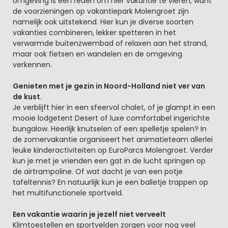
omgeving is een reden om hier vakantie te vieren, want
de voorzieningen op vakantiepark Molengroet zijn
namelijk ook uitstekend. Hier kun je diverse soorten
vakanties combineren, lekker spetteren in het
verwarmde buitenzwembad of relaxen aan het strand,
maar ook fietsen en wandelen en de omgeving
verkennen.
Genieten met je gezin in Noord-Holland niet ver van
de kust.
Je verblijft hier in een sfeervol chalet, of je glampt in een
mooie lodgetent Desert of luxe comfortabel ingerichte
bungalow. Heerlijk knutselen of een spelletje spelen? In
de zomervakantie organiseert het animatieteam allerlei
leuke kinderactiviteiten op EuroParcs Molengroet. Verder
kun je met je vrienden een gat in de lucht springen op
de airtrampoline. Of wat dacht je van een potje
tafeltennis? En natuurlijk kun je een balletje trappen op
het multifunctionele sportveld.
Een vakantie waarin je jezelf niet verveelt
Klimtoestellen en sportvelden zorgen voor nog veel