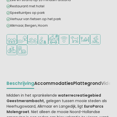
Restaurant met hotel
Speeltuintjes op park
Verhuur van fietsen op het park
Alkmaar, Bergen, Hoorn
Ligt in een bosrijke omgeving
Ligt bij het water
Openlucht zwembad
Aanbevolen voor jonge kinderen
Veel mogelijkheden om te sporten
WiFi beschikbaar
Huisdieren toegestaan
Restaurant of pizzer
Watersportfaci
Fietsverhuur
Laadpaal elektrische auto
Beschrijving
Accommodaties
Plattegrond
Video
K
Beschrijving
Midden in het sprankelende
waterrecreatiegebied
Geestmerambacht,
gelegen tussen mooie steden als
Heerhugowaard, Alkmaar en Langedijk, ligt
EuroParcs
Molengroet
. Niet alleen de mooie Noord-Hollandse