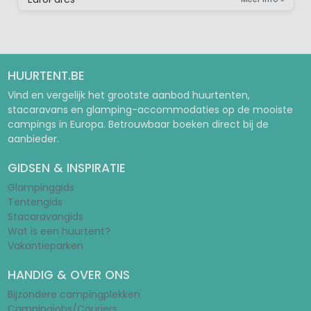
HUURTENT.BE
Vind en vergelijk het grootste aanbod huurtenten,
stacaravans en glamping-accommodaties op de mooiste
campings in Europa. Betrouwbaar boeken direct bij de
aanbieder.
GIDSEN & INSPIRATIE
Glampinggids
Tentengids
Stacaravangids
Wat is een huurtent?
Vakantieparken
HANDIG & OVER ONS
Bijzondere campingplekken
Campingjobs/Couriers