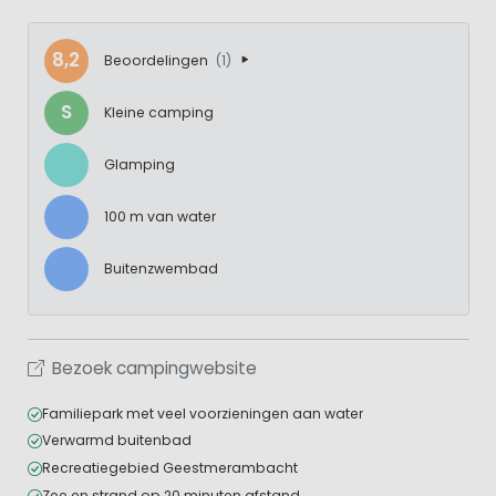
8,2
Beoordelingen
(1)
S
Kleine camping
Glamping
100 m van water
Buitenzwembad
Bezoek campingwebsite
Familiepark met veel voorzieningen aan water
Verwarmd buitenbad
Recreatiegebied Geestmerambacht
Zee en strand op 20 minuten afstand