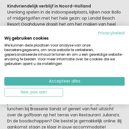
Kindvriendelijk verblijf in Noord-Holland
Urenlang spelen in de indoorspeelplaats, kijken naar Bollo
of midgetgolfen met het hele gezin: op Landal Beach
Resort Ooghduyne draait het om het maken van heel
veel plezier. Met alle leuke spelletjes, activiteiten en
Privacybeleid
speeltoestellen op het park zijn de kinderen de hele dag
Wij gebruiken cookies
bezig.
We kunnen deze plaatsen voor analyse van onze
bezoekersgegevens, om onze website te verbeteren,
Landal Beach Resort Ooghduyne beschikt over een 9-
gepersonaliseerde inhoud te tonen en om u een geweldige website-
ervaring te bieden. Voor meer informatie over de cookies die we
holes golfbaan met A-status, een echt pareltje voor de
gebruiken opent u de instellingen.
gevorderde golfers! Maar ook de beginners zijn hier van
harte welkom. Je kunt onder leiding van een golfpro op
een leuke manier kennis maken met alle facetten van
Accepteer alles
de golfsport. Ook beschikt dit golfpark over een par 3
familiebaan. Het hele gezin dus op de golfbaan. Voor alle
Nee, pas aan
maaltijden, snacks en drankjes kun je terecht op het
park. Maak gebruik van de ontbijtservice, ga gezellig
lunchen bij Brasserie Sandz of geniet van het uitzicht
over de golfbaan op het terras van Restaurant Juliana’s.
En de boodschappen? Die bestel je gemakkelijk online. Bij
aankomst staan ze klaar in jouw accommodatie!