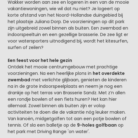
Wakker worden aan zee en logeren in een van de mooie
vakantiewoningen, wie wil dat nu niet? Je logeert op
korte afstand van het Noord-Hollandse duingebied bij
het plaatsje Juliana Dorp. De voorzieningen op dit park
zijn uitgebreid zowel binnen als buiten. Een zwembad en
indoorspeeltuin en een gezellige brasserie. De zee ligt er
voor watersporters uitnodigend bij, wordt het kitesurfen,
surfen of zeilen?
Een feest voor het hele gezin
Ontdek het mooie centrumgebouw met prachtige
voorzieningen. Na een heerlijke plons in
het overdekte
zwembad
met verlichte glijbaan, genieten de kinderen
na in de grote indoorspeelplaats en neem je nog een
drankje op het terras van Brasserie Sandz. Met z’n allen
een rondje bowlen of een fiets huren? Het kan hier
allemaal. Zowel binnen als buiten zijn er volop
activiteiten te doen die de vakantie nóg leuker maken.
Van kanoën, midgetgolfen tot aan een potje bowlen of
tennis. Of sla een balletje op de
9-holes golfbaan
op
het park met Driving Range 'on water'.