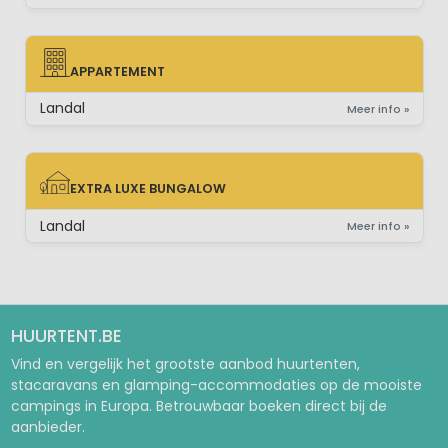
APPARTEMENT
APPARTEMENT
Landal
Meer info »
EXTRA LUXE BUNGALOW
EXTRA LUXE BUNGALOW
Landal
Meer info »
HUURTENT.BE
Vind en vergelijk het grootste aanbod huurtenten,
stacaravans en glamping-accommodaties op de mooiste
campings in Europa. Betrouwbaar boeken direct bij de
aanbieder.