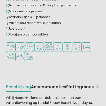
9-holes golfbaan met Driving Range on water
Mooi centrumgebouw
Strandhuisjes 4-6 personen
Vakantiehuizen tot wel 16 personen
Restaurant
Voorjaar bloembolvelden
Ligt bij strand en zee
Ligt bij het water
Overdekt zwembad
Aanbevolen voor jonge kinderen
Veel mogelijkheden om te sporten
Golfbaan in de buurt
WiFi beschikbaar
Huisdieren toegesta
Restaurant of p
Animatieprogramma
Fietsverhuur
Laadpaal elektrische auto
Beschrijving
Accommodaties
Plattegrond
Video
K
Beschrijving
Wil jij Noord-Holland ontdekken, boek dan een
vakantiewoning op Landal Beach Resort Ooghduyne.