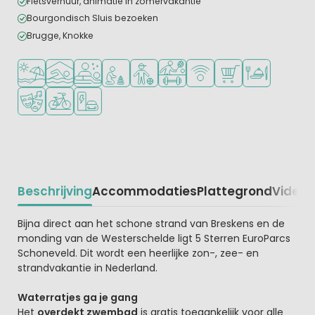
Fietsverhuur, animatie in zomervakantie
Bourgondisch Sluis bezoeken
Brugge, Knokke
Ligt bij strand en zee
Overdekt zwembad
Wellnessfaciliteiten
Aanbevolen voor jonge kinderen
Aanbevolen voor tieners
Veel mogelijkheden om te spor
WiFi beschikbaar
Campingwinkel/Sup
Restaurant of p
Animatieprogramma
Fietsverhuur
Laadpaal elektrische auto
Beschrijving
Accommodaties
Plattegrond
Video
K
Beschrijving
Bijna direct aan het schone strand van Breskens en de
monding van de Westerschelde ligt 5 Sterren EuroParcs
Schoneveld. Dit wordt een heerlijke zon-, zee- en
strandvakantie in Nederland.
Waterratjes ga je gang
Het
overdekt zwembad
is gratis toegankelijk voor alle