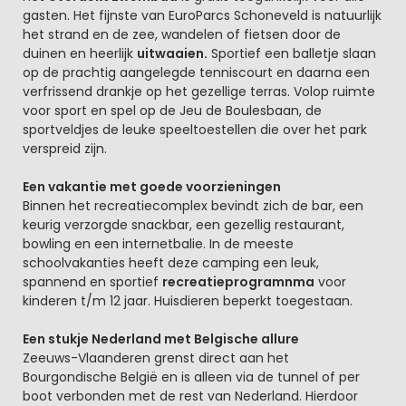
gasten. Het fijnste van EuroParcs Schoneveld is natuurlijk
het strand en de zee, wandelen of fietsen door de
duinen en heerlijk
uitwaaien.
Sportief een balletje slaan
op de prachtig aangelegde tenniscourt en daarna een
verfrissend drankje op het gezellige terras. Volop ruimte
voor sport en spel op de Jeu de Boulesbaan, de
sportveldjes de leuke speeltoestellen die over het park
verspreid zijn.
Een vakantie met goede voorzieningen
Binnen het recreatiecomplex bevindt zich de bar, een
keurig verzorgde snackbar, een gezellig restaurant,
bowling en een internetbalie. In de meeste
schoolvakanties heeft deze camping een leuk,
spannend en sportief
recreatieprogramnma
voor
kinderen t/m 12 jaar. Huisdieren beperkt toegestaan.
Een stukje Nederland met Belgische allure
Zeeuws-Vlaanderen grenst direct aan het
Bourgondische België en is alleen via de tunnel of per
boot verbonden met de rest van Nederland. Hierdoor