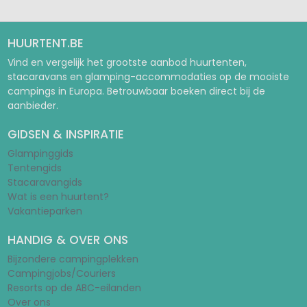
HUURTENT.BE
Vind en vergelijk het grootste aanbod huurtenten,
stacaravans en glamping-accommodaties op de mooiste
campings in Europa. Betrouwbaar boeken direct bij de
aanbieder.
GIDSEN & INSPIRATIE
Glampinggids
Tentengids
Stacaravangids
Wat is een huurtent?
Vakantieparken
HANDIG & OVER ONS
Bijzondere campingplekken
Campingjobs/Couriers
Resorts op de ABC-eilanden
Over ons