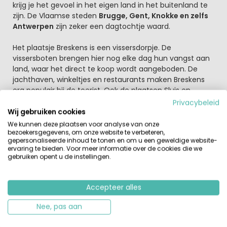
krijg je het gevoel in het eigen land in het buitenland te
zijn. De Vlaamse steden
Brugge, Gent, Knokke en zelfs
Antwerpen
zijn zeker een dagtochtje waard.
Het plaatsje Breskens is een vissersdorpje. De
vissersboten brengen hier nog elke dag hun vangst aan
land, waar het direct te koop wordt aangeboden. De
jachthaven, winkeltjes en restaurants maken Breskens
erg populair bij de toerist. Ook de plaatsen Sluis en
Oostburg mag je zeker niet overslaan. Het typische
Privacybeleid
Zeeuws-Vlaamse land nodigt zeker uit voor een
Wij gebruiken cookies
ontspannen fietstocht. Neem het fietsvoetveer vanuit
We kunnen deze plaatsen voor analyse van onze
Breskens, dan sta je binnen 20 minuten aan de ”
bezoekersgegevens, om onze website te verbeteren,
gepersonaliseerde inhoud te tonen en om u een geweldige website-
overkant” met de plaatsen Middelburg en Vlissingen. Een
ervaring te bieden. Voor meer informatie over de cookies die we
zomerbus brengt je in het hoogseizoen naar alle
gebruiken opent u de instellingen.
plaatsen langst de kust en zelfs naar Brugge, zodat je de
auto ook eens thuis kunt laten.
Accepteer alles
De stranden van Zeeuws-Vlaanderen zijn befaamd als
Nee, pas aan
vindplaats van haaientanden. Veel mensen komen hier
regelmatig naartoe om naar deze zwarte tanden van