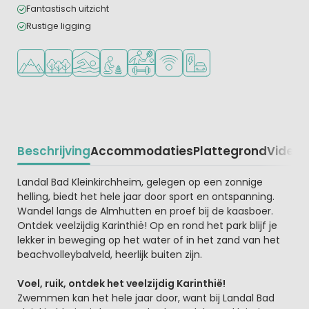
Fantastisch uitzicht
Rustige ligging
Ligt in de heuvels/bergen
Ligt in een bosrijke omgeving
Overdekt zwembad
Aanbevolen voor jonge kinderen
Veel mogelijkheden om te sporten
WiFi beschikbaar
Laadpaal elektrische auto
Beschrijving
Accommodaties
Plattegrond
Video
K
Beschrijving
Landal Bad Kleinkirchheim, gelegen op een zonnige
helling, biedt het hele jaar door sport en ontspanning.
Wandel langs de Almhutten en proef bij de kaasboer.
Ontdek veelzijdig Karinthië! Op en rond het park blijf je
lekker in beweging op het water of in het zand van het
beachvolleybalveld, heerlijk buiten zijn.
Voel, ruik, ontdek het veelzijdig Karinthië!
Zwemmen kan het hele jaar door, want bij Landal Bad