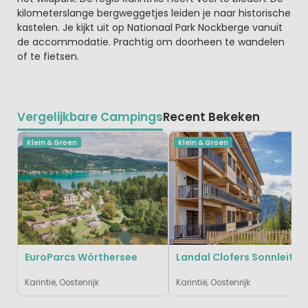
kilometerslange bergweggetjes leiden je naar historische
kastelen. Je kijkt uit op Nationaal Park Nockberge vanuit
de accommodatie. Prachtig om doorheen te wandelen
of te fietsen.
Vergelijkbare Campings
Recent Bekeken
Klein & Groen
Klein & Groen
EuroParcs Wörthersee
Landal Clofers Sonnleitn
Karintië, Oostenrijk
Karintië, Oostenrijk