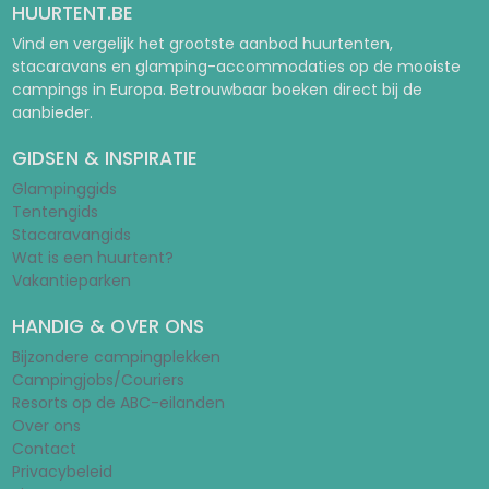
HUURTENT.BE
Vind en vergelijk het grootste aanbod huurtenten,
stacaravans en glamping-accommodaties op de mooiste
campings in Europa. Betrouwbaar boeken direct bij de
aanbieder.
GIDSEN & INSPIRATIE
Glampinggids
Tentengids
Stacaravangids
Wat is een huurtent?
Vakantieparken
HANDIG & OVER ONS
Bijzondere campingplekken
Campingjobs/Couriers
Resorts op de ABC-eilanden
Over ons
Contact
Privacybeleid