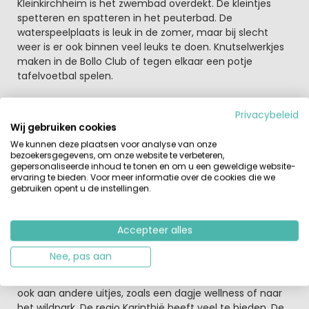
Kleinkirchheim is het zwembad overdekt. De kleintjes
spetteren en spatteren in het peuterbad. De
waterspeelplaats is leuk in de zomer, maar bij slecht
weer is er ook binnen veel leuks te doen. Knutselwerkjes
maken in de Bollo Club of tegen elkaar een potje
tafelvoetbal spelen.
Ook jij bent weleens toe aan ontspanning, even een
Privacybeleid
momentje voor jezelf. Op loopafstand van het park ligt
Wij gebruiken cookies
Thermen St. Kathrein, een wellnesscomplex met veel
We kunnen deze plaatsen voor analyse van onze
mogelijkheden. Verse broodjes worden bij je vakantiehuis
bezoekersgegevens, om onze website te verbeteren,
bezorgd door de broodjesservice. Lunch op het terras
gepersonaliseerde inhoud te tonen en om u een geweldige website-
van restaurant Einkehr, direct naast het park. Of haal
ervaring te bieden. Voor meer informatie over de cookies die we
gebruiken opent u de instellingen.
een lekker ijsje samen met de kinderen op het park.
Dineren kunt je in je eigen accommodatie, huur een
gourmetstel of pizzaoven.
Accepteer alles
Gastvrij en vriendelijk Karinthië
Nee, pas aan
De omgeving van Bad Kleinkirchheim is zo veelzijdig,
genoeg mogelijkheden voor allerlei watersporten. Denk
ook aan andere uitjes, zoals een dagje wellness of naar
het wildpark. De regio Karinthië heeft veel te bieden. De