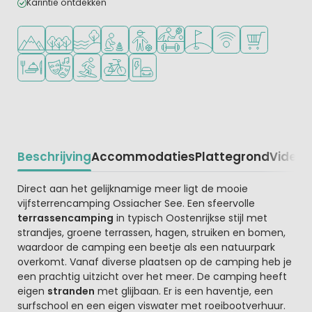
Karintië ontdekken
Ligt in de heuvels/bergen
Ligt in een bosrijke omgeving
Ligt bij het water
Aanbevolen voor jonge kinderen
Aanbevolen voor tieners
Veel mogelijkheden om te spor
Golfbaan in de buurt
WiFi beschikbaar
Campingwinke
Restaurant of pizzeria
Animatieprogramma
Watersportfaciliteiten
Fietsverhuur
Laadpaal elektrische auto
Beschrijving
Accommodaties
Plattegrond
Video
K
Beschrijving
Direct aan het gelijknamige meer ligt de mooie
vijfsterrencamping Ossiacher See. Een sfeervolle
terrassencamping
in typisch Oostenrijkse stijl met
strandjes, groene terrassen, hagen, struiken en bomen,
waardoor de camping een beetje als een natuurpark
overkomt. Vanaf diverse plaatsen op de camping heb je
een prachtig uitzicht over het meer. De camping heeft
eigen
stranden
met glijbaan. Er is een haventje, een
surfschool en een eigen viswater met roeibootverhuur.