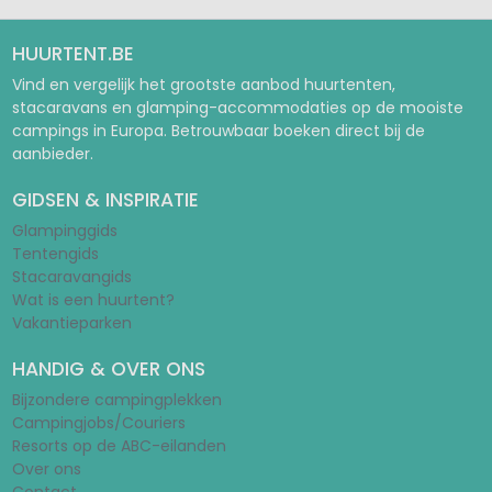
HUURTENT.BE
Vind en vergelijk het grootste aanbod huurtenten,
stacaravans en glamping-accommodaties op de mooiste
campings in Europa. Betrouwbaar boeken direct bij de
aanbieder.
GIDSEN & INSPIRATIE
Glampinggids
Tentengids
Stacaravangids
Wat is een huurtent?
Vakantieparken
HANDIG & OVER ONS
Bijzondere campingplekken
Campingjobs/Couriers
Resorts op de ABC-eilanden
Over ons