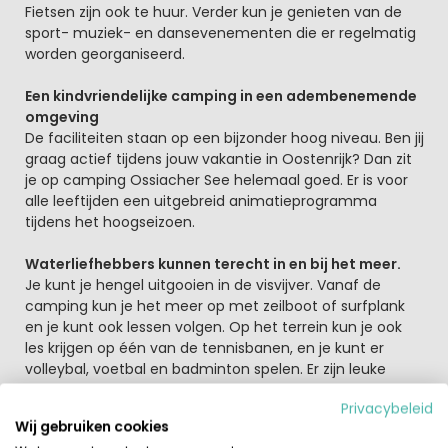
Fietsen zijn ook te huur. Verder kun je genieten van de
sport- muziek- en dansevenementen die er regelmatig
worden georganiseerd.
Een kindvriendelijke camping in een adembenemende
omgeving
De faciliteiten staan op een bijzonder hoog niveau. Ben jij
graag actief tijdens jouw vakantie in Oostenrijk? Dan zit
je op camping Ossiacher See helemaal goed. Er is voor
alle leeftijden een uitgebreid animatieprogramma
tijdens het hoogseizoen.
Waterliefhebbers kunnen terecht in en bij het meer.
Je kunt je hengel uitgooien in de visvijver. Vanaf de
camping kun je het meer op met zeilboot of surfplank
en je kunt ook lessen volgen. Op het terrein kun je ook
les krijgen op één van de tennisbanen, en je kunt er
volleybal, voetbal en badminton spelen. Er zijn leuke
kinderspeelplaatsen, er is kinderanimatie en een jeugd-
Privacybeleid
en recreatieruimte. Verder kun je hier mooie wandel- en
Wij gebruiken cookies
fietstochten maken.