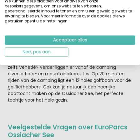
We kunnen deze plaatsen voor analyse van onze
bezoekersgegevens, om onze website te verbeteren,
En dan is de dag voorbij en heb je trek. Dat wordt een
gepersonaliseerde inhoud te tonen en om u een geweldige website-
gezellige en smakkelijk maaltijd in het restaurant Martinz.
ervaring te bieden. Voor meer informatie over de cookies die we
Er wordt volop gekookt met fijne kruiden en regionale
gebruiken opent u de instellingen.
producten. Ook is er een pizzahoek voor diegene die
kiezen voor een Italiaanse pizza.
Accepteer alles
Karintië een regio voor actieve mensen
Nee, pas aan
Vanaf de camping kun je diverse leuke dagtrips maken.
Wat dacht je van een bezoek aan de Grossglockner of
zelfs Venetië? Verder liggen er vanaf de camping
diverse fiets- en mountainbikeroutes. Op 20 minuten
rijden van de camping ligt een 12 holes golfbaan voor de
golfliefhebbers. Ook kun je natuurlijk een heerlijke
boottocht maken op de Ossiacher See, het perfecte
tochtje voor het hele gezin.
Veelgestelde Vragen over EuroParcs
Ossiacher See