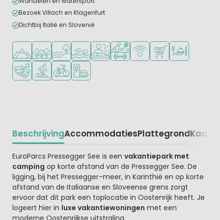
Wandelen en watersport
Bezoek Villach en Klagenfurt
Dichtbij Italië en Slovenië
Ligt in de heuvels/bergen
Ligt in een bosrijke omgeving
Ligt bij het water
Openlucht zwembad
Wellnessfaciliteiten
Veel mogelijkheden om te spor
WiFi beschikbaar
Campingwinkel/Sup
Restaurant of p
Animatieprogramma
Watersportfaciliteiten
Fietsverhuur
Laadpaal elektrische auto
Beschrijving
Accommodaties
Plattegrond
Kaart
R
Beschrijving
EuroParcs Pressegger See is een
vakantiepark met
camping
op korte afstand van de Pressegger See. De
ligging, bij het Pressegger-meer, in Karinthië en op korte
afstand van de Italiaanse en Sloveense grens zorgt
ervoor dat dit park een toplocatie in Oostenrijk heeft. Je
logeert hier in
luxe vakantiewoningen
met een
moderne Oostenrijkse uitstraling.