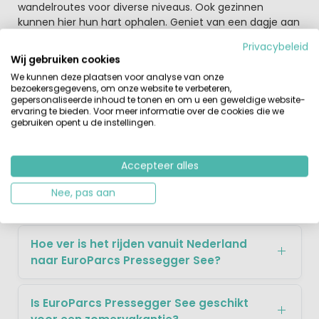
wandelroutes voor diverse niveaus. Ook gezinnen
kunnen hier hun hart ophalen. Geniet van een dagje aan
het mooie heldere water van de Presseger See. Verder
Privacybeleid
ligt de gezellige stad Villach op nog geen 30 minuten
Wij gebruiken cookies
met de auto van het vakantiepark. Deze gezellige stad
We kunnen deze plaatsen voor analyse van onze
met een mooi historisch centrum zal je zeker bevallen.
bezoekersgegevens, om onze website te verbeteren,
De hoofdstad van Karinthië, Klagenfurt is ook in een uur
gepersonaliseerde inhoud te tonen en om u een geweldige website-
te bereiken. Klagenfurt ligt aan het grootste Alpenmeer
ervaring te bieden. Voor meer informatie over de cookies die we
gebruiken opent u de instellingen.
van Europa; de Wörtersee.
Accepteer alles
Veelgestelde Vragen over EuroParcs
Nee, pas aan
Pressegger See
Hoe ver is het rijden vanuit Nederland
naar EuroParcs Pressegger See?
Is EuroParcs Pressegger See geschikt