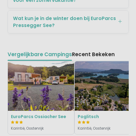
voor een zomervakantie?
Wat kun je in de winter doen bij EuroParcs
Pressegger See?
Vergelijkbare Campings
Recent Bekeken
EuroParcs Ossiacher See
Poglitsch
Karintië, Oostenrijk
Karintië, Oostenrijk