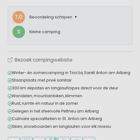
7,0
Beoordeling schrijven
S
Kleine camping
Bezoek campingwebsite
Winter- én zomercamping in Tirol bij Sankt Anton am Arlberg
Staanplaats met prvié sanitair
300 km skipistes en langlaufloipes direct voor de deur
Wandelen, mountainbiken, klimmen
Rust, ruimte en natuur in de zomer
Gelegen in het sfeervolle Pettneu am Arlberg
Culinaire specialiteiten in St. Anton am Arlberg
Skiën, snowboarden en langlaufen voor elk niveau
Ligt in de heuvels/bergen
Wellnessfaciliteiten
Aanbevolen voor jonge kinderen
Veel mogelijkheden om te sporten
Golfbaan in de buurt
WiFi beschikbaar
Restaurant of pizzeria