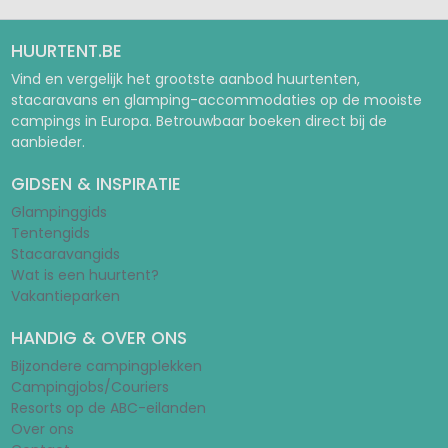
HUURTENT.BE
Vind en vergelijk het grootste aanbod huurtenten,
stacaravans en glamping-accommodaties op de mooiste
campings in Europa. Betrouwbaar boeken direct bij de
aanbieder.
GIDSEN & INSPIRATIE
Glampinggids
Tentengids
Stacaravangids
Wat is een huurtent?
Vakantieparken
HANDIG & OVER ONS
Bijzondere campingplekken
Campingjobs/Couriers
Resorts op de ABC-eilanden
Over ons