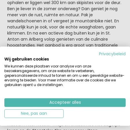
ophalen er liggen wel 300 km aan skipistes voor de deur.
Ben je liever in de zomer onderweg? Dan geniet je nog
meer van de rust, ruimte en natuur. Pak je
wandelschoenen in of vergeet je mountainbike niet. En
natuurlijk kun je ook, voor de echte waaghalzen, gaan
klimmen. En na een actieve dag buiten kun je in St.
Anton am Arlberg volop genieten van de culinaire
hoogstandjes. Het aanbod is erg groot van traditionele
Tiroolse lekkernijen tot aan internationale heerlijke
Privacybeleid
maaltijden.
Wij gebruiken cookies
We kunnen deze plaatsen voor analyse van onze
Deze Oostenrijkse camping ligt in het prachtige
bezoekersgegevens, om onze website te verbeteren,
Pettneu in de regio Sankt Anton am Arlberg in Tirol
gepersonaliseerde inhoud te tonen en om u een geweldige website-
ervaring te bieden. Voor meer informatie over de cookies die we
Met misschien wel meer dan 300 kilometer aan pistes is
gebruiken opent u de instellingen.
Arlberg een paradijsje voor wintersporters. In de zomer
kun je er volop wandelen en sportief fietsen door de
bergen. En culinair zit je in deze regio ook erg goed. Wil je
Accepteer alles
graag de omgeving verkennen, er zijn diverse leuke uitjes
te plannen. Bezoek bijvoorbeeld de Kunstgalerie Arlberg
Nee, pas aan
of ga 40 jaar terug de tijd in bij een bezoek aan het
Museum Alter Nessler Thaja en ontdek hoe het dagelijks