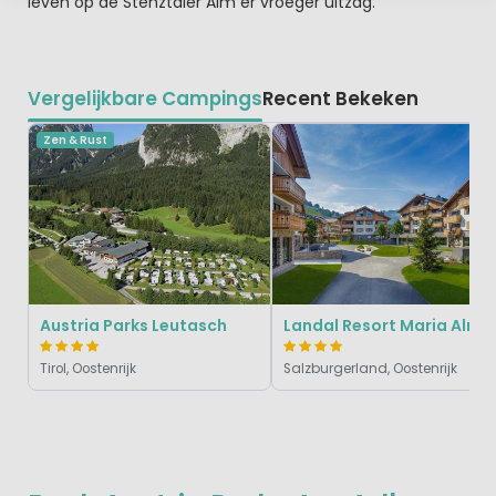
leven op de Stenztaler Alm er vroeger uitzag.
Vergelijkbare Campings
Recent Bekeken
Zen & Rust
Austria Parks Leutasch
Landal Resort Maria Alm
Tirol, Oostenrijk
Salzburgerland, Oostenrijk