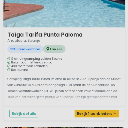
niet door het massatoersme zijn ontdekt. Ons advies zou
dus ook zeker zijn om de Costa del Sol op je gemakje te
ontdekken, en heerlijk te zonnen op de plek die jij het
prettigst vind.
1 / 12
Taïga Tarifa Punta Paloma
Andalucia, Spanje
Buitenzwembad
Aan zee
Glampingcamping zuiden Spanje
Buitenbad met terras en bar
400 meter van stranden
Restaurant
Camping Täiga Tarifa Punta Paloma in Tarifa in Zuid-Spanje aan de Straat
van Gibraltar is duurzaam aangelegd. Hier staat de natuur centraal en
komen vakantiewensen uit. Wil je een ontspannen vakantieadres aan de
kust van het zuidelijkste puntje van Spanje? Een fijn glampingadres met
goede voorzieningen en het strand ligt slechts 400 meter verder.L...
Bekijk details
Bekijk 1 aanbieders