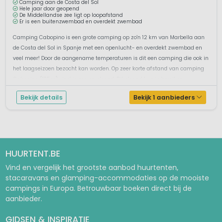
Camping aan de Costa del Sol
Hele jaar door geopend
De Middellandse zee ligt op loopafstand
Er is een buitenzwembad en overdekt zwembad
Camping Cabopino is een grote camping op zo'n 12 km van Marbella aan
de Costa del Sol in Spanje met een openlucht- en overdekt zwembad en
veel meer! Door de aangename temperaturen is dit een camping die ook in
het laagseizoen bezocht kan worden. Op zeer korte afstand van camping
Cabopino (175m) vind je zee en strand. Dit strand kun je bereiken...
Bekijk details
Bekijk 1 aanbieders
HUURTENT.BE
Vind en vergelijk het grootste aanbod huurtenten,
stacaravans en glamping-accommodaties op de mooiste
campings in Europa. Betrouwbaar boeken direct bij de
aanbieder.
GIDSEN & INSPIRATIE