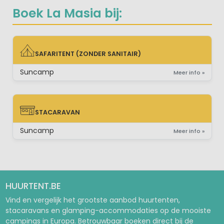
Boek La Masia bij:
SAFARITENT (ZONDER SANITAIR)
SAFARITENT (ZONDER SANITAIR)
Suncamp
Meer info »
STACARAVAN
STACARAVAN
Suncamp
Meer info »
HUURTENT.BE
Vind en vergelijk het grootste aanbod huurtenten,
stacaravans en glamping-accommodaties op de mooiste
campings in Europa. Betrouwbaar boeken direct bij de