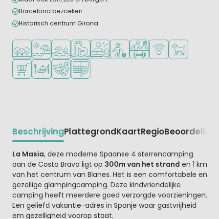
Barcelona bezoeken
Historisch centrum Girona
Ligt in een bosrijke omgeving
Ligt bij strand en zee
Openlucht zwembad
Zwemparadijs of waterpark
Wellnessfaciliteiten
Aanbevolen voor tieners
Veel mogelijkheden om te
WiFi beschikbaar
Huisdieren to
Campingwinkel/Supermarkt
Restaurant of pizzeria
Animatieprogramma
Padelbaan
Beschrijving
Plattegrond
Kaart
Regio
Beoordeling
Beschrijving
La Masia
, deze moderne Spaanse 4 sterrencamping
aan de Costa Brava ligt op
300m van het strand
en 1 km
van het centrum van Blanes. Het is een comfortabele en
gezellige glampingcamping. Deze kindvriendelijke
camping heeft meerdere goed verzorgde voorzieningen.
Een geliefd vakantie-adres in Spanje waar gastvrijheid
em gezelligheid voorop staat.