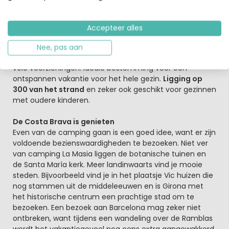
en er is een WiFi zone tegen betaling.
Ligging bij het strand voor een heerlijke
Accepteer alles
strandvakantie in Spanje
Al jaren de bekendste en gezelligste camping van Blanes
Nee, pas aan
en zeer geliefd bij jongeren door de goede ligging en
vele voorzieningen. Ideale bestemming voor een
ontspannen vakantie voor het hele gezin.
Ligging op
300 van het strand
en zeker ook geschikt voor gezinnen
met oudere kinderen.
De Costa Brava is genieten
Even van de camping gaan is een goed idee, want er zijn
voldoende bezienswaardigheden te bezoeken. Niet ver
van camping La Masia liggen de botanische tuinen en
de Santa María kerk. Meer landinwaarts vind je mooie
steden. Bijvoorbeeld vind je in het plaatsje Vic huizen die
nog stammen uit de middeleeuwen en is Girona met
het historische centrum een prachtige stad om te
bezoeken. Een bezoek aan Barcelona mag zeker niet
ontbreken, want tijdens een wandeling over de Ramblas
wordt het vakantiegevoel nog eens extra aangewakkerd.