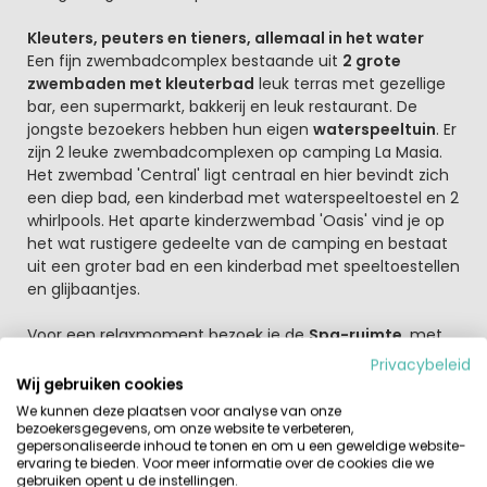
Kleuters, peuters en tieners, allemaal in het water
Een fijn zwembadcomplex bestaande uit
2 grote
zwembaden met kleuterbad
leuk terras met gezellige
bar, een supermarkt, bakkerij en leuk restaurant. De
jongste bezoekers hebben hun eigen
waterspeeltuin
. Er
zijn 2 leuke zwembadcomplexen op camping La Masia.
Het zwembad 'Central' ligt centraal en hier bevindt zich
een diep bad, een kinderbad met waterspeeltoestel en 2
whirlpools. Het aparte kinderzwembad 'Oasis' vind je op
het wat rustigere gedeelte van de camping en bestaat
uit een groter bad en een kinderbad met speeltoestellen
en glijbaantjes.
Voor een relaxmoment bezoek je de
Spa-ruimte
, met
een Hammam, spa, sauna, solarium en jacuzzi. Voor de
Privacybeleid
sportieve kampeerder vind je op camping La Masia een
Wij gebruiken cookies
multisportveld
. En de jongste bezoekers hebben een
We kunnen deze plaatsen voor analyse van onze
eigen
animatieprogramma
, leuke speeltuin, kikkerbad
bezoekersgegevens, om onze website te verbeteren,
gepersonaliseerde inhoud te tonen en om u een geweldige website-
en een miniclub in het hoogseizoen. Op camping La
ervaring te bieden. Voor meer informatie over de cookies die we
Masia kun je gebruik maken van internetmogelijkheden
gebruiken opent u de instellingen.