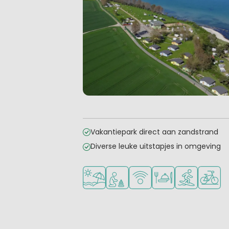
Vakantiepark direct aan zandstrand
Diverse leuke uitstapjes in omgeving
Ligt bij strand en zee
Aanbevolen voor jonge kinder
WiFi beschikbaar
Restaurant of pizze
Watersportfac
Fietsve