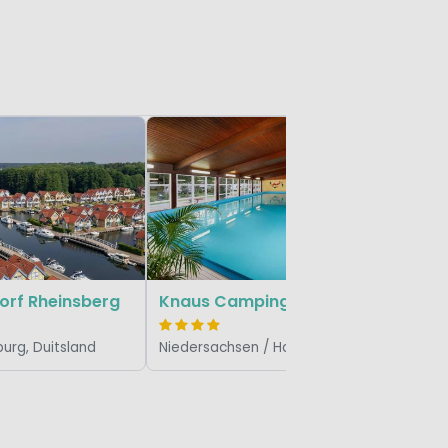
orf Rheinsberg
Knaus Campingpark Walkenried
urg, Duitsland
Niedersachsen / Harz, Duitsland