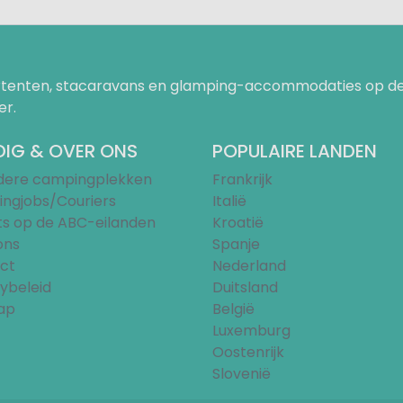
uurtenten, stacaravans en glamping-accommodaties op de
er.
IG & OVER ONS
POPULAIRE LANDEN
ndere campingplekken
Frankrijk
ngjobs/Couriers
Italië
ts op de ABC-eilanden
Kroatië
ons
Spanje
ct
Nederland
ybeleid
Duitsland
ap
België
Luxemburg
Oostenrijk
Slovenië