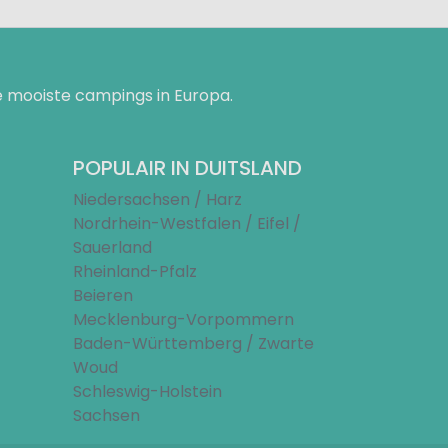
 mooiste campings in Europa.
POPULAIR IN DUITSLAND
Niedersachsen / Harz
Nordrhein-Westfalen / Eifel /
Sauerland
Rheinland-Pfalz
Beieren
Mecklenburg-Vorpommern
Baden-Württemberg / Zwarte
Woud
Schleswig-Holstein
Sachsen