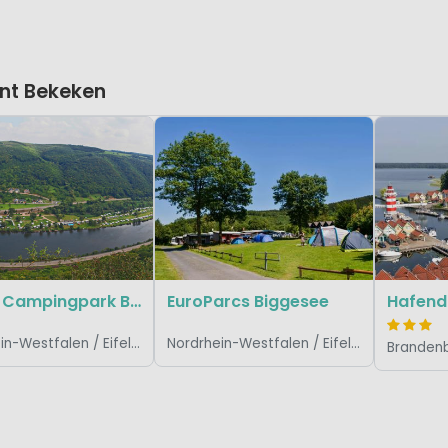
nt Bekeken
Knaus Campingpark Burgen/Mosel
EuroParcs Biggesee
Hafend
Nordrhein-Westfalen / Eifel / Sauerland, Duitsland
Nordrhein-Westfalen / Eifel / Sauerland, Duitsland
Brandenb