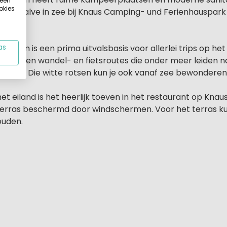
 een
okies
a. Behalve in zee bij Knaus Camping- und Ferienhauspar
rop.
ügen is een prima uitvalsbasis voor allerlei trips op het
as
starten wandel- en fietsroutes die onder meer leiden n
e Vitt. Die witte rotsen kun je ook vanaf zee bewonderen
et eiland is het heerlijk toeven in het restaurant op Kn
 terras beschermd door windschermen. Voor het terras ku
ouden.