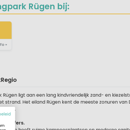
gpark Rügen bij:
fo »
t
Regio
ügen ligt aan een lang kindvriendelijk zand- en kiezels
et strand. Het eiland Rügen kent de meeste zonuren van D
ostzee.
beleid
itesurfers.
 om
Rügen heeft ruime kampeerplaatsen en moderne sanitairg