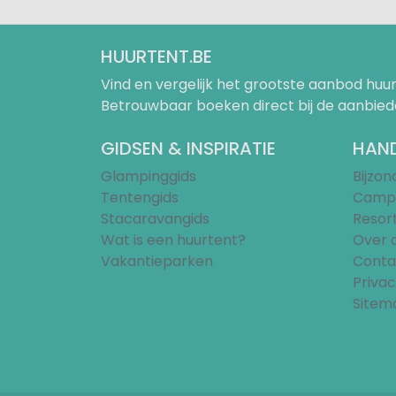
HUURTENT.BE
Vind en vergelijk het grootste aanbod h
Betrouwbaar boeken direct bij de aanbied
GIDSEN & INSPIRATIE
HAND
Glampinggids
Bijzo
Tentengids
Campi
Stacaravangids
Resor
Wat is een huurtent?
Over 
Vakantieparken
Conta
Privac
Sitem