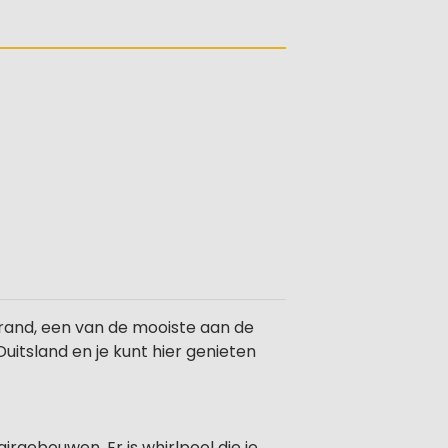
trand, een van de mooiste aan de
uitsland en je kunt hier genieten
ebouwen. Er is whirlpool die je