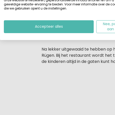
onze website te verbeteren, gepersonaliseerde inhoud te tonen en om u
geweldige website-ervaring te bieden. Voor meer informatie over de co
per persoon kunt huren en een saun
die we gebruiken opent u de instellingen.
zwembad
een paar kilometer verde
Knaus Camping- und Ferienhauspark R
Nee, p
Accepteer alles
aan
Camping- und Ferienhauspark Rügen 
of naar het beschermde vissersdorpj
Na lekker uitgewaaid te hebben op h
Rügen. Bij het restaurant wordt het
de kinderen altijd in de gaten kunt h