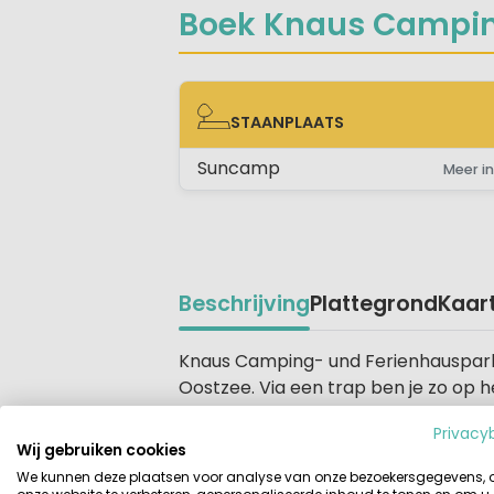
Boek Knaus Campin
STAANPLAATS
STAANPLAATS
Suncamp
Meer in
Beschrijving
Plattegrond
Kaar
Beschrijving
Knaus Camping- und Ferienhauspark R
Oostzee. Via een trap ben je zo op h
van het prachtige uitzicht over de O
Privacy
Wij gebruiken cookies
Een ideaal gebied voor surfers en k
We kunnen deze plaatsen voor analyse van onze bezoekersgegevens,
Knaus Camping- und Ferienhauspark 