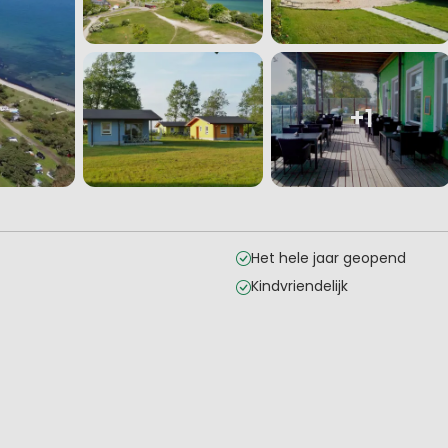
+1
Het hele jaar geopend
Kindvriendelijk
en
ria
iliteiten
rhuur