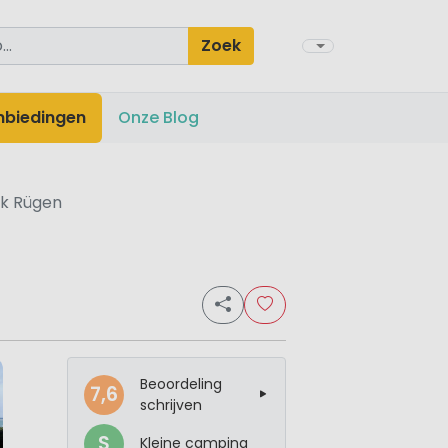
Zoek
nbiedingen
Onze Blog
k Rügen
Beoordeling
7,6
schrijven
S
Kleine camping