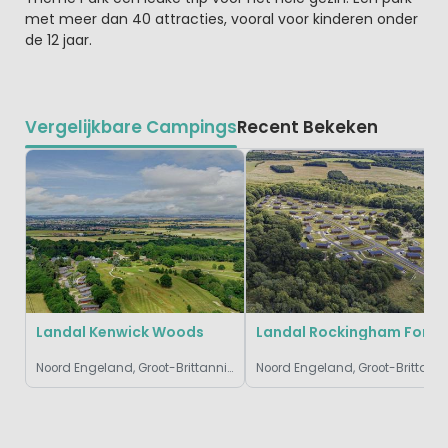
met meer dan 40 attracties, vooral voor kinderen onder
de 12 jaar.
Vergelijkbare Campings
Recent Bekeken
Landal Kenwick Woods
Landal Rockingham Fores
Noord Engeland, Groot-Brittannië
Noord