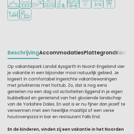
Restaurant of pizzeria
Laadpaal elektrische auto
Beschrijving
Accommodaties
Plattegrond
Kaart
R
Beschrijving
Op vakantiepark Landal Aysgarth in Noord-Engeland vier
je vakantie in een bijzonder mooi natuurlijk gebied. Je
logeert in comfortabel ingerichte vakantiewoningen
met privéterras met hottub. Zo, dat is nog eens
genieten na een dag vol activiteiten liggend in je eigen
bubbelbad en genietend van het glooiende landschap
van de Yorkshire Dales. En wat is er nu fijner dan jezelf te
verwennen met een heerlijke maaltijd of een verse
houtovenpizza in bar en restaurant Falls End.
En de kinderen, vinden zij een vakantie in het Noorden