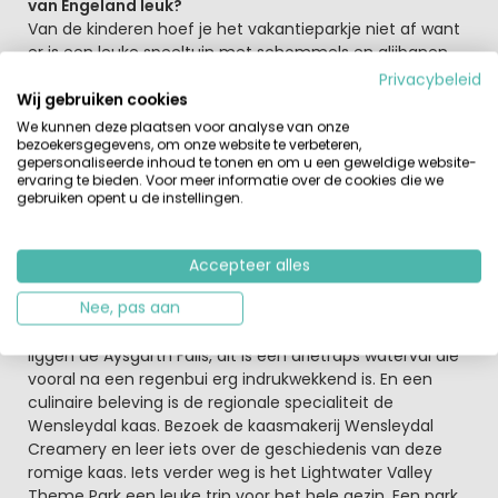
van Engeland leuk?
Van de kinderen hoef je het vakantieparkje niet af want
er is een leuke speeltuin met schommels en glijbanen
en een avonturengolfbaan met 9-holes. De hond is in
Privacybeleid
sommige vakantiewoningen ook welkom en er is zelfs
Wij gebruiken cookies
een behendigheidsparcours op het park voor je trouwe
We kunnen deze plaatsen voor analyse van onze
viervoeter.
bezoekersgegevens, om onze website te verbeteren,
gepersonaliseerde inhoud te tonen en om u een geweldige website-
ervaring te bieden. Voor meer informatie over de cookies die we
Verken de omgeving met diverse leuke activiteiten
gebruiken opent u de instellingen.
Je logeert midden in het Nationaal Park De Yorkshire
Dales. Dit is dé uitvalsbasis om de prachtige omgeving
te verkennen. De heuvellandschappen, de rijke
Accepteer alles
natuurreservaten, watervallen en bijzondere grotten.
Nee, pas aan
Ook zijn er voor het hele gezin leuke attracties die je
kunt bezoeken. Op slechts 2 kilometer van je verblijf
liggen de Aysgarth Falls, dit is een drietraps waterval die
vooral na een regenbui erg indrukwekkend is. En een
culinaire beleving is de regionale specialiteit de
Wensleydal kaas. Bezoek de kaasmakerij Wensleydal
Creamery en leer iets over de geschiedenis van deze
romige kaas. Iets verder weg is het Lightwater Valley
Theme Park een leuke trip voor het hele gezin. Een park