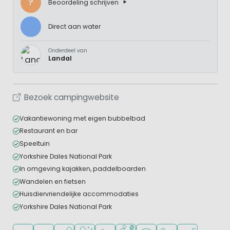
?
Beoordeling schrijven
Direct aan water
Onderdeel van
Landal
Bezoek campingwebsite
Vakantiewoning met eigen bubbelbad
Restaurant en bar
Speeltuin
Yorkshire Dales National Park
In omgeving kajakken, paddelboarden
Wandelen en fietsen
Huisdiervriendelijke accommodaties
Yorkshire Dales National Park
Ligt in de heuvels/bergen
Ligt in een bosrijke omgeving
Ligt bij het water
Wellnessfaciliteiten
Aanbevolen voor jonge kinderen
Veel mogelijkheden om te spor
WiFi beschikbaar
Huisdieren toegesta
Campingwinke