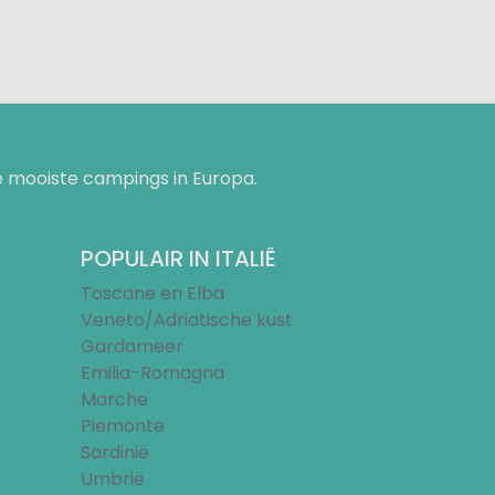
 mooiste campings in Europa.
POPULAIR IN ITALIË
Toscane en Elba
Veneto/Adriatische kust
Gardameer
Emilia-Romagna
Marche
Piemonte
Sardinië
Umbrië