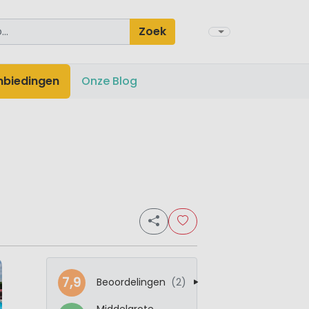
Zoek
nbiedingen
Onze Blog
7,9
Beoordelingen
(2)
Middelgrote