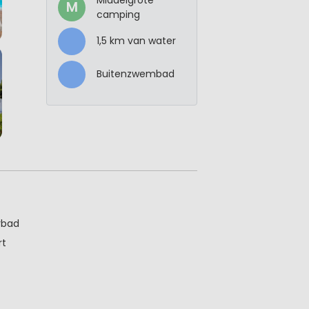
M
camping
1,5 km van water
Buitenzwembad
rbad
rt