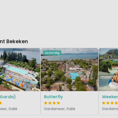
nt Bekeken
Levendig
(Garda)
Butterfly
er, Italië
Gardameer, Italië
Gardamee