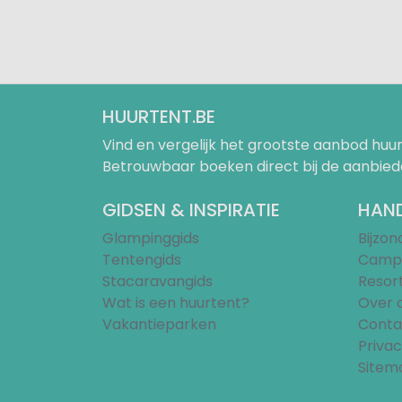
HUURTENT.BE
Vind en vergelijk het grootste aanbod h
Betrouwbaar boeken direct bij de aanbied
GIDSEN & INSPIRATIE
HAND
Glampinggids
Bijzo
Tentengids
Campi
Stacaravangids
Resor
Wat is een huurtent?
Over 
Vakantieparken
Conta
Privac
Sitem