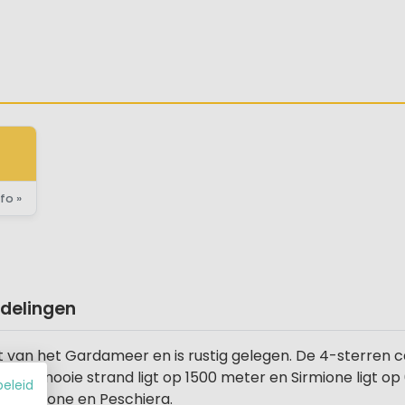
fo »
delingen
st van het Gardameer en is rustig gelegen. De 4-sterren c
e. Het mooie strand ligt op 1500 meter en Sirmione ligt 
beleid
en Sirmione en Peschiera.