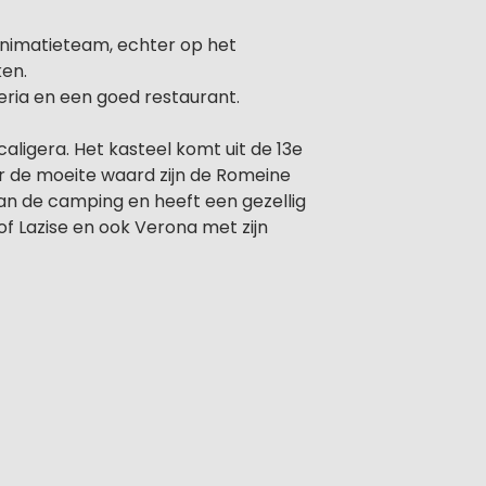
animatieteam, echter op het
ken.
ria en een goed restaurant.
caligera. Het kasteel komt uit de 13e
r de moeite waard zijn de Romeine
van de camping en heeft een gezellig
of Lazise en ook Verona met zijn