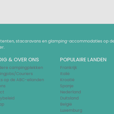
uurtenten, stacaravans en glamping-accommodaties op de
er.
IG & OVER ONS
POPULAIRE LANDEN
ndere campingplekken
Frankrijk
ngjobs/Couriers
Italië
ts op de ABC-eilanden
Kroatië
ons
Spanje
ct
Nederland
ybeleid
Duitsland
ap
België
Luxemburg