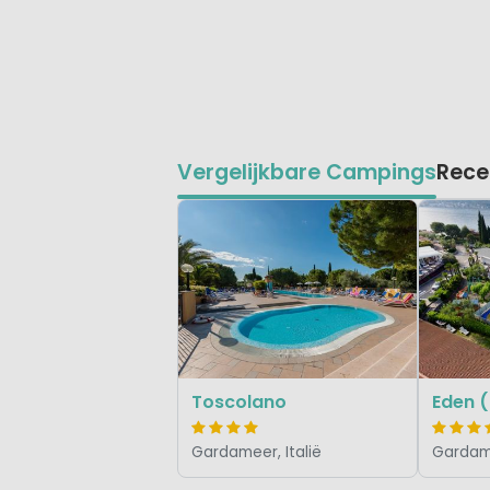
Vergelijkbare Campings
Rece
Toscolano
Eden 
Gardameer, Italië
Gardame