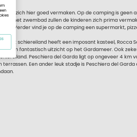
 om
 een
 zullen zich hier goed vermaken. Op de camping is geen 
okies
els of in het zwembad zullen de kinderen zich prima verma
bad. Verder vind je op de camping een supermarkt, pizze
as
ione, dit schiereiland heeft een imposant kasteel, Rocca S
 je een fantastisch uitzicht op het Gardameer. Ook zeke
schiereiland. Peschiera del Garda ligt op ongeveer 4 km 
terrassen. Een ander leuk stadje is Peschiera del Garda 
ndaan.