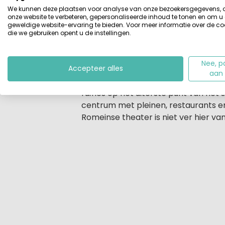
We kunnen deze plaatsen voor analyse van onze bezoekersgegevens,
onze website te verbeteren, gepersonaliseerde inhoud te tonen en om u
Vooral gezinnen met jonge kinderen
geweldige website-ervaring te bieden. Voor meer informatie over de co
voetbalveldje, bij de tafeltennistaf
die we gebruiken opent u de instellingen.
Het zwembad heeft een apart kinder
Nee, p
Camping Tiglio ligt niet ver van Sirm
Accepteer alles
aan
eeuw en vanaf de centrale toren heb
ruïnes op het uiterste punt van het 
centrum met pleinen, restaurants en 
Romeinse theater is niet ver hier va