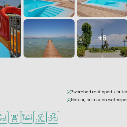
+5
Zwembad met apart kleute
Natuur, cultuur en waterspo
onge kinderen
kheden om te sporten
schikbaar
isdieren toegestaan
Campingwinkel/Supermarkt
Restaurant of pizzeria
Watersportfaciliteiten
Fietsverhuur