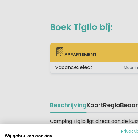
Boek Tiglio bij:
APPARTEMENT
APPARTEMENT
VacanceSelect
Meer in
Beschrijving
Kaart
Regio
Beoor
Beschrijving
Camping Tiglio ligt direct aan de ku
oosten van het schiereiland Sirmion
Privacy
ligt direct aan het Gardameer, tuss
Wij gebruiken cookies