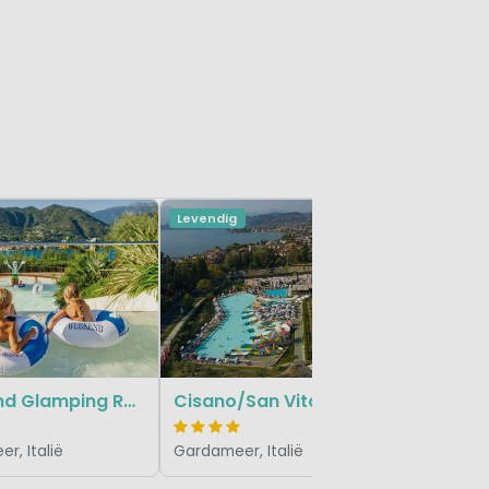
Levendig
Sanghe
Gardameer
Weekend Glamping Resort
Cisano/San Vito
r, Italië
Gardameer, Italië