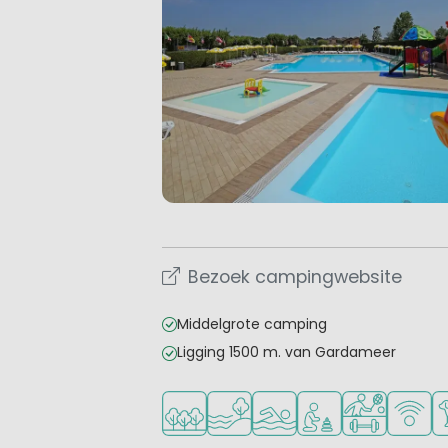
Bezoek campingwebsite
Middelgrote camping
Ligging 1500 m. van Gardameer
Ligt in een bosrijke omgeving
Ligt bij het water
Openlucht zwembad
Aanbevolen voor j
Veel mogelij
WiFi be
Hu