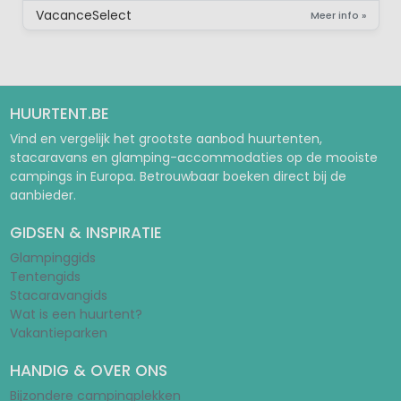
VacanceSelect
Meer info »
HUURTENT.BE
Vind en vergelijk het grootste aanbod huurtenten,
stacaravans en glamping-accommodaties op de mooiste
campings in Europa. Betrouwbaar boeken direct bij de
aanbieder.
GIDSEN & INSPIRATIE
Glampinggids
Tentengids
Stacaravangids
Wat is een huurtent?
Vakantieparken
HANDIG & OVER ONS
Bijzondere campingplekken