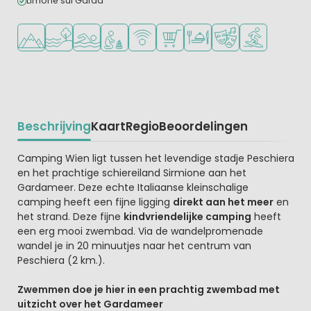
Limone sul Garda
Ligt in de heuvels/bergen
Ligt bij het water
Openlucht zwembad
Aanbevolen voor jonge kinderen
WiFi beschikbaar
Campingwinkel/Supermarkt
Restaurant of pizzeria
Animatieprogramm
Watersportfaci
Beschrijving
Kaart
Regio
Beoordelingen
Beschrijving
Camping Wien ligt tussen het levendige stadje Peschiera
en het prachtige schiereiland Sirmione aan het
Gardameer. Deze echte Italiaanse kleinschalige
camping heeft een fijne ligging
direkt aan het meer
en
het strand. Deze fijne
kindvriendelijke camping
heeft
een erg mooi zwembad. Via de wandelpromenade
wandel je in 20 minuutjes naar het centrum van
Peschiera (2 km.).
Zwemmen doe je hier in een prachtig zwembad met
uitzicht over het Gardameer