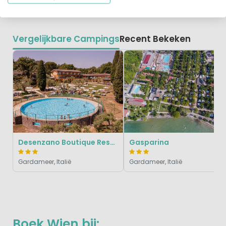
zonsondergang op het Gardameer?
Vergelijkbare Campings
Recent Bekeken
Desenzano Boutique Resort
Gasparina
Gardameer, Italië
Gardameer, Italië
Boek Wien bij: