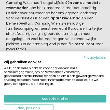
Camping Wien heeft ongetwijfeld
één van de mooiste
zwembaden
aan het Gardameer, met een prachtig
uitzicht over het meer en het omliggende landschap.
Voor de kleintjes is er een
apart kinderbad
en een
kleine speeltuin. Camping Wien is een rustige
familiecamping, er heerst een echt Italiaanse, hartelijke
sfeer. De omgeving is groen, de camping is mooi
aangelegd en veel bomen zorgen voor schaduwrijke
plekken. Op de camping vind je een fijn
restaurant
met
mooi terras.
Privacybeleid
Het Gardameer heeft erg veel te bieden
Wij gebruiken cookies
Vanaf de camping zijn er veel mogelijkheden tot leuke
We kunnen deze plaatsen voor analyse van onze
uitstapjes, bijvoorbeeld naar het pretpark Gardaland of
bezoekersgegevens, om onze website te verbeteren,
het nieuwe Movieland. In de omliggende havenplaatsjes
gepersonaliseerde inhoud te tonen en om u een geweldige website-
is er elke week markt en het is daar heerlijk toeven op de
ervaring te bieden. Voor meer informatie over de cookies die we
gebruiken opent u de instellingen.
gezellige terrasjes. Het levendige Peschiera is een van de
drukst bezochte plaatsen aan het Gardameer. Verder
kun je in de omgeving van deze topcamping heerlijk
Accepteer alles
fietsen en wandelen. Of wat dacht je van een
romantische tocht op de boot tijdens een
Nee, pas aan