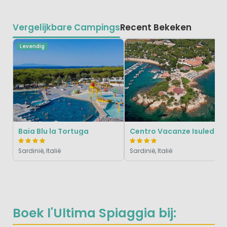
Vergelijkbare Campings
Recent Bekeken
Levendig
Baia Blu la Tortuga
Centro Vacanze Isuledda
Sardinië, Italië
Sardinië, Italië
Boek l'Ultima Spiaggia bij: