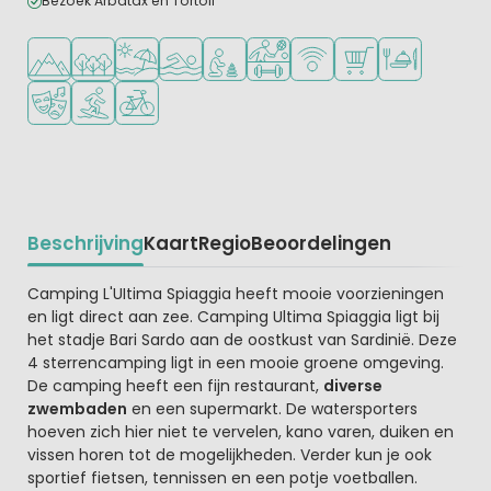
Bezoek Arbatax en Tortoli
Ligt in de heuvels/bergen
Ligt in een bosrijke omgeving
Ligt bij strand en zee
Openlucht zwembad
Aanbevolen voor jonge kinderen
Veel mogelijkheden om te spor
WiFi beschikbaar
Campingwinkel/Sup
Restaurant of p
Animatieprogramma
Watersportfaciliteiten
Fietsverhuur
Beschrijving
Kaart
Regio
Beoordelingen
Beschrijving
Camping L'UItima Spiaggia heeft mooie voorzieningen
en ligt direct aan zee. Camping Ultima Spiaggia ligt bij
het stadje Bari Sardo aan de oostkust van Sardinië. Deze
4 sterrencamping ligt in een mooie groene omgeving.
De camping heeft een fijn restaurant,
diverse
zwembaden
en een supermarkt. De watersporters
hoeven zich hier niet te vervelen, kano varen, duiken en
vissen horen tot de mogelijkheden. Verder kun je ook
sportief fietsen, tennissen en een potje voetballen.