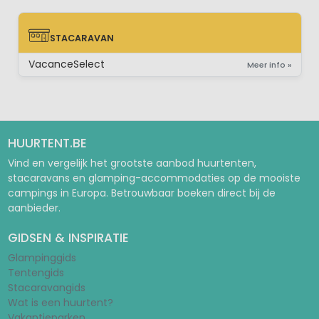
STACARAVAN
STACARAVAN
VacanceSelect
Meer info »
HUURTENT.BE
Vind en vergelijk het grootste aanbod huurtenten,
stacaravans en glamping-accommodaties op de mooiste
campings in Europa. Betrouwbaar boeken direct bij de
aanbieder.
GIDSEN & INSPIRATIE
Glampinggids
Tentengids
Stacaravangids
Wat is een huurtent?
Vakantieparken