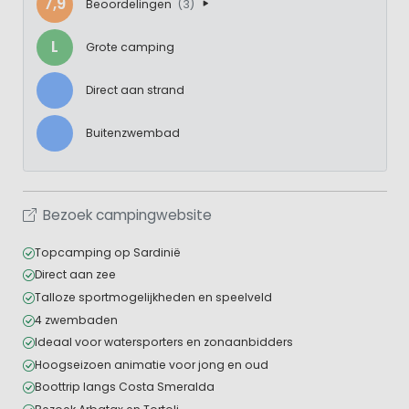
7,9
Beoordelingen
(3)
L
Grote camping
Direct aan strand
Buitenzwembad
Bezoek campingwebsite
Topcamping op Sardinië
Direct aan zee
Talloze sportmogelijkheden en speelveld
4 zwembaden
Ideaal voor watersporters en zonaanbidders
Hoogseizoen animatie voor jong en oud
Boottrip langs Costa Smeralda