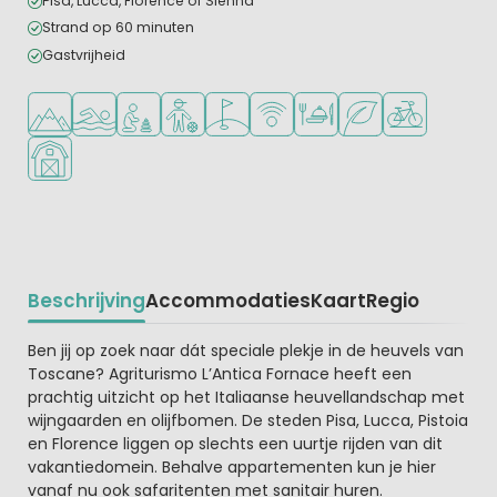
Pisa, Lucca, Florence of Sienna
Strand op 60 minuten
Gastvrijheid
Ligt in de heuvels/bergen
Openlucht zwembad
Aanbevolen voor jonge kinderen
Aanbevolen voor tieners
Golfbaan in de buurt
WiFi beschikbaar
Restaurant of pizzeria
Groene ligging
Fietsverhuur
Boerderijcamping
Beschrijving
Accommodaties
Kaart
Regio
Beschrijving
Ben jij op zoek naar dát speciale plekje in de heuvels van
Toscane? Agriturismo L’Antica Fornace heeft een
prachtig uitzicht op het Italiaanse heuvellandschap met
wijngaarden en olijfbomen. De steden Pisa, Lucca, Pistoia
en Florence liggen op slechts een uurtje rijden van dit
vakantiedomein. Behalve appartementen kun je hier
vanaf nu ook safaritenten met sanitair huren.