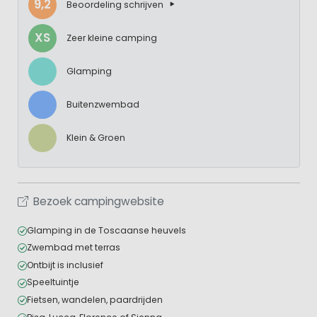
9,2
Beoordeling schrijven
XS
Zeer kleine camping
Glamping
Buitenzwembad
Klein & Groen
Bezoek campingwebsite
Glamping in de Toscaanse heuvels
Zwembad met terras
Ontbijt is inclusief
Speeltuintje
Fietsen, wandelen, paardrijden