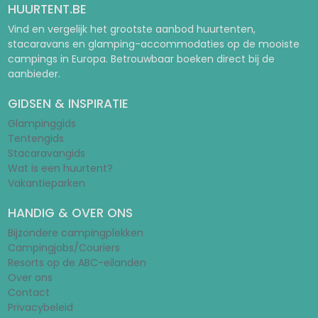
HUURTENT.BE
Vind en vergelijk het grootste aanbod huurtenten,
stacaravans en glamping-accommodaties op de mooiste
campings in Europa. Betrouwbaar boeken direct bij de
aanbieder.
GIDSEN & INSPIRATIE
Glampinggids
Tentengids
Stacaravangids
Wat is een huurtent?
Vakantieparken
HANDIG & OVER ONS
Bijzondere campingplekken
Campingjobs/Couriers
Resorts op de ABC-eilanden
Over ons
Contact
Privacybeleid