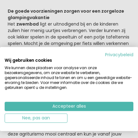
De goede voorzieningen zorgen voor een zorgeloze
glampingvakantie
Het
zwembad
ligt er uitnodigend bij en de kinderen
zullen hier menig uurtjes verbrengen. Verder kunnen zij
ook lekker spelen in de speeltuin of een potje tafeltennis
spelen. Mocht je de omgeving per fiets willen verkennen
dan kunnen de Italiaanse eigenaars fietsen regelen. Ook
Privacybeleid
bestaat er een mogelijkheid om per paard een en ander
Wij gebruiken cookies
te verkennen. Vraag het Julia en zij regelt het. Vanuit
We kunnen deze plaatsen voor analyse van onze
deze charmante plek kun je verder mooie wandelingen
bezoekersgegevens, om onze website te verbeteren,
maken. Lekkerbekken kunnen zaterdag's op verzoek een
gepersonaliseerde inhoud te tonen en om u een geweldige website-
Italiaanse proeverij bijwonen. Verder kun je iedere
ervaring te bieden. Voor meer informatie over de cookies die we
gebruiken opent u de instellingen.
ochtend genieten van het ontbijt dat bij de huur van
jouw vakantiewoning is ingebegrepen.
Accepteer alles
Toscane heeft veel te bieden aan haar gasten
Toscane bezoeken betekent wijngaarden,
Nee, pas aan
olijfboomgaarden, kunst, cultuur en prachtige steden.
Op 10 kilometer ligt de golfclub Castelfalfi. Verder ligt
deze agriturismo mooi centraal en kun je vanaf jouw