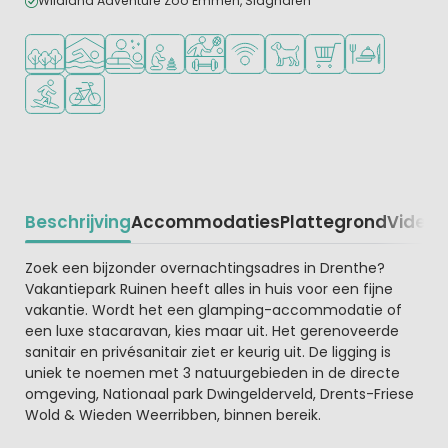
Wildland Adventure Zoo Emmen, Slagharen
Ligt in een bosrijke omgeving
Overdekt zwembad
Wellnessfaciliteiten
Aanbevolen voor jonge kinderen
Veel mogelijkheden om te sporten
WiFi beschikbaar
Huisdieren toegestaan
Campingwinkel/Sup
Restaurant of p
Watersportfaciliteiten
Fietsverhuur
Beschrijving
Accommodaties
Plattegrond
Video
K
Beschrijving
Zoek een bijzonder overnachtingsadres in Drenthe?
Vakantiepark Ruinen heeft alles in huis voor een fijne
vakantie. Wordt het een glamping-accommodatie of
een luxe stacaravan, kies maar uit. Het gerenoveerde
sanitair en privésanitair ziet er keurig uit. De ligging is
uniek te noemen met 3 natuurgebieden in de directe
omgeving, Nationaal park Dwingelderveld, Drents-Friese
Wold & Wieden Weerribben, binnen bereik.