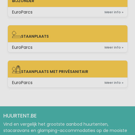
BIJZONDER
EuroParcs
Meer info »
STAANPLAATS
STAANPLAATS
EuroParcs
Meer info »
STAANPLAATS MET PRIVÉSANITAIR
STAANPLAATS MET PRIVÉSANITAIR
EuroParcs
Meer info »
HUURTENT.BE
Vind en vergelijk het grootste aanbod huurtenten,
stacaravans en glamping-accommodaties op de mooiste