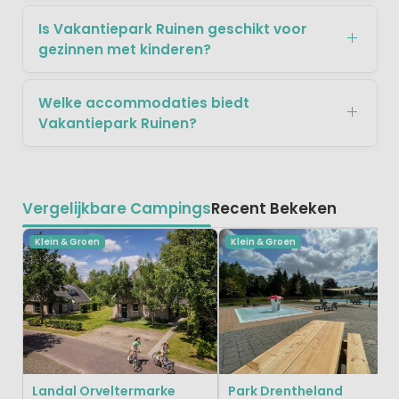
Is Vakantiepark Ruinen geschikt voor
gezinnen met kinderen?
Welke accommodaties biedt
Vakantiepark Ruinen?
Vergelijkbare Campings
Recent Bekeken
Klein & Groen
Klein & Groen
Landal Orveltermarke
Park Drentheland