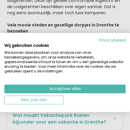
lodgetenten. Deze zijn geheel comfortabel ingericht en
de Lodgetenten beschikken over eigen sanitair. Dat is
nog eens avontuurlijk, maar toch luxe kamperen.
Vele mooie steden en gezellige dorpjes in Drenthe te
bezoeken
Behalve de vele natuurgebieden die je te voet of per
Privacybeleid
fiets kunt ontdekken zijn er ook leuke stadjes te
Wij gebruiken cookies
bezoeken. Wat dacht je van Hoogeveen, Giethoorn,
We kunnen deze plaatsen voor analyse van onze
Ruinen of Zwolle? Lekker een dagje wat anders doen.
bezoekersgegevens, om onze website te verbeteren,
Winkelen in Zwolle en op een terras genieten van de
gepersonaliseerde inhoud te tonen en om u een geweldige website-
ervaring te bieden. Voor meer informatie over de cookies die we
historische gebouwen en de brink.
gebruiken opent u de instellingen.
Accepteer alles
Veelgestelde Vragen over EuroParcs
Ruinen
Nee, pas aan
Wat maakt Vakantiepark Ruinen
bijzonder voor een vakantie in Drenthe?