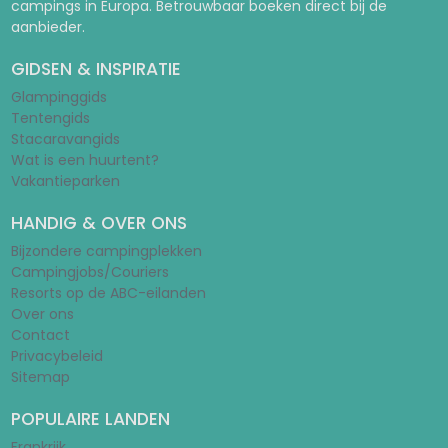
campings in Europa. Betrouwbaar boeken direct bij de
aanbieder.
GIDSEN & INSPIRATIE
Glampinggids
Tentengids
Stacaravangids
Wat is een huurtent?
Vakantieparken
HANDIG & OVER ONS
Bijzondere campingplekken
Campingjobs/Couriers
Resorts op de ABC-eilanden
Over ons
Contact
Privacybeleid
Sitemap
POPULAIRE LANDEN
Frankrijk