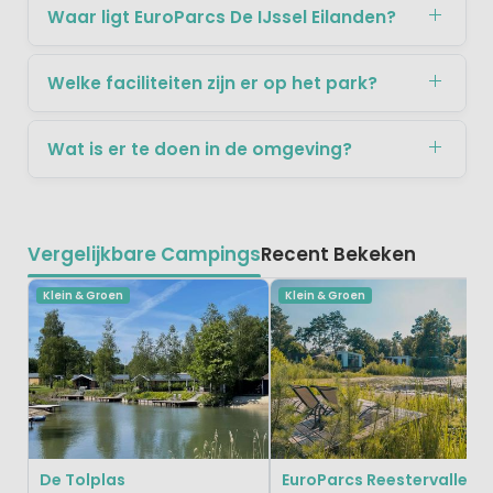
Waar ligt EuroParcs De IJssel Eilanden?
Welke faciliteiten zijn er op het park?
Wat is er te doen in de omgeving?
Vergelijkbare Campings
Recent Bekeken
Klein & Groen
Klein & Groen
De Tolplas
EuroParcs Reestervallei