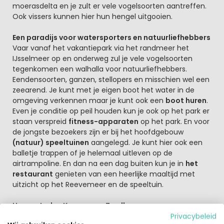
moerasdelta en je zult er vele vogelsoorten aantreffen.
Ook vissers kunnen hier hun hengel uitgooien.
Een paradijs voor watersporters en natuurliefhebbers
Vaar vanaf het vakantiepark via het randmeer het
IJsselmeer op en onderweg zul je vele vogelsoorten
tegenkomen een walhalla voor natuurliefhebbers.
Eendensoorten, ganzen, stellopers en misschien wel een
zeearend. Je kunt met je eigen boot het water in de
omgeving verkennen maar je kunt ook een
boot huren
.
Even je conditie op peil houden kun je ook op het park er
staan verspreid
fitness-apparaten
op het park. En voor
de jongste bezoekers zijn er bij het hoofdgebouw
(natuur) speeltuinen
aangelegd. Je kunt hier ook een
balletje trappen of je helemaal uitleven op de
airtrampoline. En dan na een dag buiten kun je in
het
restaurant
genieten van een heerlijke maaltijd met
uitzicht op het Reevemeer en de speeltuin.
Hanzesteden Kampen en Zwolle
In deze regio vind je diverse Hanzesteden. Slenter eens
Privacybeleid