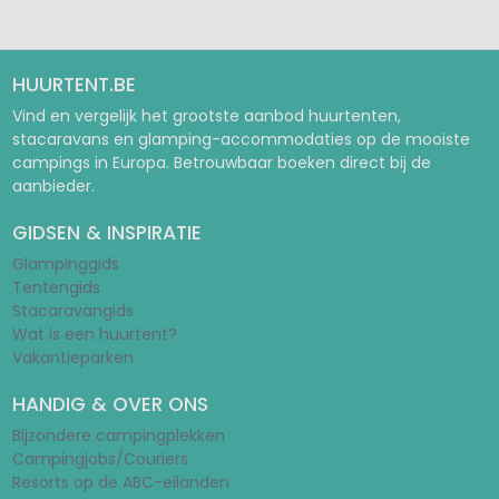
HUURTENT.BE
Vind en vergelijk het grootste aanbod huurtenten,
stacaravans en glamping-accommodaties op de mooiste
campings in Europa. Betrouwbaar boeken direct bij de
aanbieder.
GIDSEN & INSPIRATIE
Glampinggids
Tentengids
Stacaravangids
Wat is een huurtent?
Vakantieparken
HANDIG & OVER ONS
Bijzondere campingplekken
Campingjobs/Couriers
Resorts op de ABC-eilanden