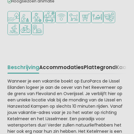
Hoogseizoen animatie
Ligt bij het water
Aanbevolen voor jonge kinderen
Aanbevolen voor tieners
Veel mogelijkheden om te sporten
WiFi beschikbaar
Huisdieren toegestaan
Campingwinkel/Supermar
Restaurant of pizzer
Animatieprog
Watersportfaciliteiten
Fietsverhuur
Laadpaal elektrische auto
Beschrijving
Accommodaties
Plattegrond
Kaart
R
Beschrijving
Wanneer je een vakantie boekt op EuroParcs de IJssel
Eilanden logeer je aan de oever van het Reevemeer op
de grens van Flevoland en Overijssel. Je verblijft hier op
een unieke locatie vlak bij de monding van de IJssel en
Hanzestad Kampen op slechts 10 minuten rijden. Vanaf
jouw vakantie-adres vaar je zo het water op richting
Ketelmeer en het IJsselmeer. Een paradijs voor
watersporters dus! Verder zullen natuurliefhebbers het
hier ook erg naar hun zin hebben. Het Ketelmeer is een