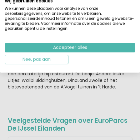
Wij gebruiken cookies
door de straatjes van Elburg, Zwolle en Kampen en het
lijkt even of je hier in de Middeleeuwen bent. Zo dankt
We kunnen deze plaatsen voor analyse van onze
bezoekersgegevens, om onze website te verbeteren,
Kampen haar bijnaam ‘Rotterdam van de Middeleeuwen’
gepersonaliseerde inhoud te tonen en om u een geweldige website-
aan de tijd dat het een florerende handelsstad was.
ervaring te bieden. Voor meer informatie over de cookies die we
Neem een kijkje bij het Oude Raadhuis, de
gebruiken opent u de instellingen.
Cellebroederspoort en de Nieuwe Toren of struin langs
gezellige winkeltjes en terrasjes. Ook in Zwolle herinneren
de stadsmuren, de Melkmarkt en de Sassenpoort aan
Accepteer alles
het historische verleden. Wandel er door oude straatjes
Nee, pas aan
of breng een bezoek aan Museum de Fundatie. En wil je
een avondje volop culinair genieten met twee reserveer
dan een tafeltje bij restaurant De Librije. Andere leuke
uitjes: Walibi Biddinghuizen, DinoLand Zwolle of het
blotevoetenpad van de A.Vogel tuinen in 't Harde.
Veelgestelde Vragen over EuroParcs
De IJssel Eilanden