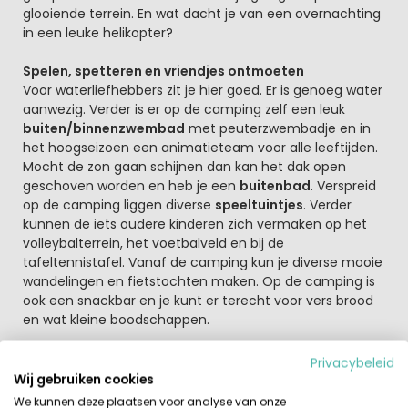
glooiende terrein. En wat dacht je van een overnachting
in een leuke helikopter?
Spelen, spetteren en vriendjes ontmoeten
Voor waterliefhebbers zit je hier goed. Er is genoeg water
aanwezig. Verder is er op de camping zelf een leuk
buiten/binnenzwembad
met peuterzwembadje en in
het hoogseizoen een animatieteam voor alle leeftijden.
Mocht de zon gaan schijnen dan kan het dak open
geschoven worden en heb je een
buitenbad
. Verspreid
op de camping liggen diverse
speeltuintjes
. Verder
kunnen de iets oudere kinderen zich vermaken op het
volleybalterrein, het voetbalveld en bij de
tafeltennistafel. Vanaf de camping kun je diverse mooie
wandelingen en fietstochten maken. Op de camping is
ook een snackbar en je kunt er terecht voor vers brood
en wat kleine boodschappen.
Overijssel, zo veelzijdig en gastvrij
Privacybeleid
Vanaf de camping begint je reis al bij een bezoek aan
Wij gebruiken cookies
Vollenhove, een klein charmant stadje met haven, oud
We kunnen deze plaatsen voor analyse van onze