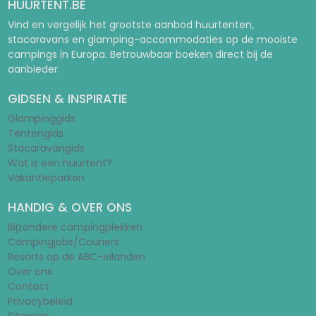
HUURTENT.BE
Vind en vergelijk het grootste aanbod huurtenten,
stacaravans en glamping-accommodaties op de mooiste
campings in Europa. Betrouwbaar boeken direct bij de
aanbieder.
GIDSEN & INSPIRATIE
Glampinggids
Tentengids
Stacaravangids
Wat is een huurtent?
Vakantieparken
HANDIG & OVER ONS
Bijzondere campingplekken
Campingjobs/Couriers
Resorts op de ABC-eilanden
Over ons
Contact
Privacybeleid