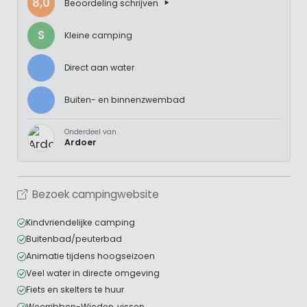
8,0
Beoordeling schrijven
S
Kleine camping
Direct aan water
Buiten- en binnenzwembad
Onderdeel van
Ardoer
Bezoek campingwebsite
Kindvriendelijke camping
Buitenbad/peuterbad
Animatie tijdens hoogseizoen
Veel water in directe omgeving
Fiets en skelters te huur
Weerribben-Wieden, vissen