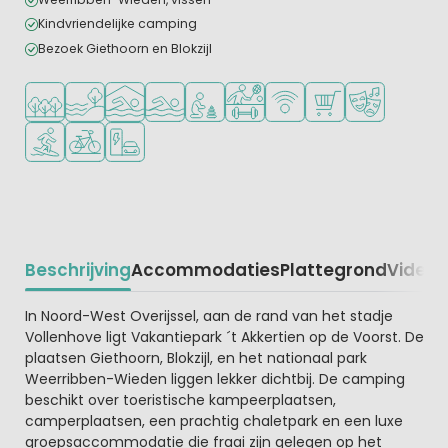
Kindvriendelijke camping
Bezoek Giethoorn en Blokzijl
Ligt in een bosrijke omgeving
Ligt bij het water
Overdekt zwembad
Openlucht zwembad
Aanbevolen voor jonge kinderen
Veel mogelijkheden om te spor
WiFi beschikbaar
Campingwinkel/Sup
Animatieprog
Watersportfaciliteiten
Fietsverhuur
Laadpaal elektrische auto
Beschrijving
Accommodaties
Plattegrond
Video
K
Beschrijving
In Noord-West Overijssel, aan de rand van het stadje
Vollenhove ligt Vakantiepark ´t Akkertien op de Voorst. De
plaatsen Giethoorn, Blokzijl, en het nationaal park
Weerribben-Wieden liggen lekker dichtbij. De camping
beschikt over toeristische kampeerplaatsen,
camperplaatsen, een prachtig chaletpark en een luxe
groepsaccommodatie die fraai zijn gelegen op het