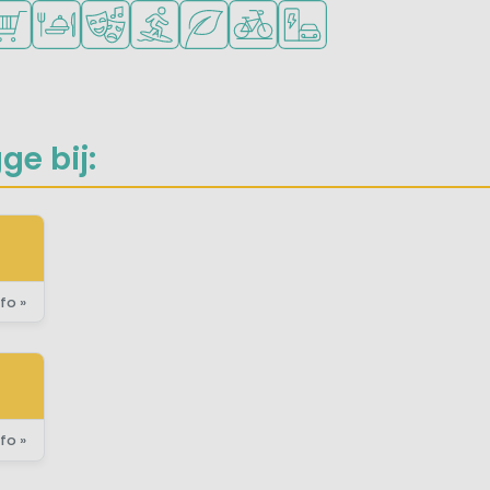
inderen
n om te sporten
baar
ren toegestaan
ampingwinkel/Supermarkt
Restaurant of pizzeria
Animatieprogramma
Watersportfaciliteiten
Groene ligging
Fietsverhuur
Laadpaal elektrische au
ge bij:
fo »
fo »