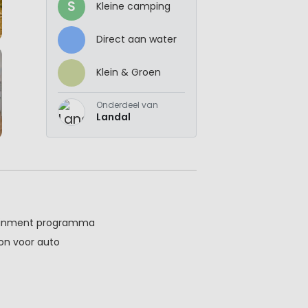
S
Kleine camping
Direct aan water
Klein & Groen
Onderdeel van
Landal
tainment programma
ion voor auto