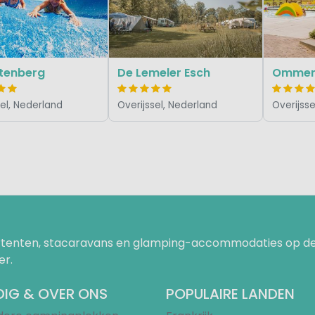
ttenberg
De Lemeler Esch
Ommer
sel, Nederland
Overijssel, Nederland
Overijsse
uurtenten, stacaravans en glamping-accommodaties op de
er.
IG & OVER ONS
POPULAIRE LANDEN