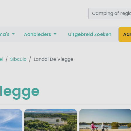
ma's
Aanbieders
Uitgebreid Zoeken
Aa
el
Sibculo
Landal De Vlegge
Vlegge