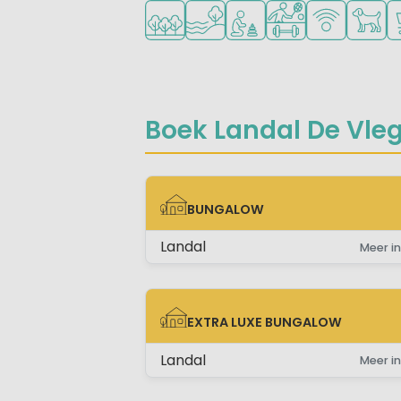
Ligt in een bosrijke omgeving
Ligt bij het water
Aanbevolen voor jonge k
Veel mogelijkhede
WiFi beschik
Huisdie
C
Boek Landal De Vleg
BUNGALOW
BUNGALOW
Landal
Meer in
EXTRA LUXE BUNGALOW
EXTRA LUXE BUNGALOW
Landal
Meer in