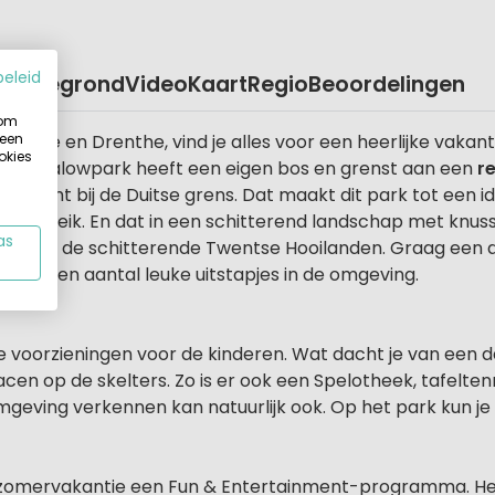
beleid
Plattegrond
Video
Kaart
Regio
Beoordelingen
 om
 een
Twente en Drenthe, vind je alles voor een heerlijke vakanti
okies
t bungalowpark heeft een eigen bos en grenst aan een
r
tdal, dicht bij de Duitse grens. Dat maakt dit park tot ee
handbereik. En dat in een schitterend landschap met knus
as
imte van de schitterende Twentse Hooilanden. Graag een 
jn er een aantal leuke uitstapjes in de omgeving.
e voorzieningen voor de kinderen. Wat dacht je van een 
acen op de skelters. Zo is er ook een Spelotheek, tafelten
omgeving verkennen kan natuurlijk ook. Op het park kun je 
 de zomervakantie een Fun & Entertainment-programma. 