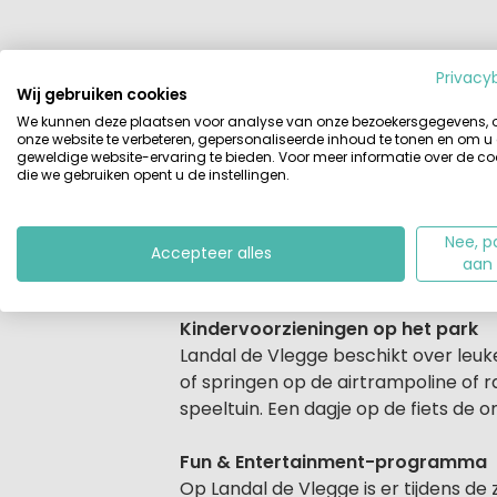
Privacy
Beschrijving
Accommodaties
Wij gebruiken cookies
We kunnen deze plaatsen voor analyse van onze bezoekersgegevens,
Beschrijving
onze website te verbeteren, gepersonaliseerde inhoud te tonen en om u
In het Overijsselse Vechtdal, tussen 
geweldige website-ervaring te bieden. Voor meer informatie over de co
bungalows van Landal De Vlegge. Di
die we gebruiken opent u de instellingen.
Vlegge ligt in het Overijsselse Vech
en natuur; ze liggen allebei binnen 
Nee, p
kunt genieten van de rust en de ru
Accepteer alles
aan
voorzieningen op Landal De Vlegge zi
Kindervoorzieningen op het park
Landal de Vlegge beschikt over leuk
of springen op de airtrampoline of r
speeltuin. Een dagje op de fiets de 
Fun & Entertainment-programma
Op Landal de Vlegge is er tijdens