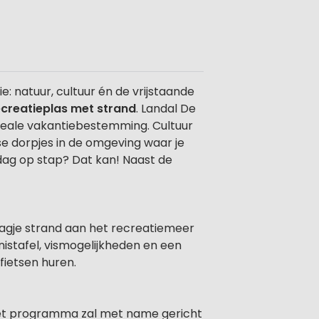
e: natuur, cultuur én de vrijstaande
ecreatieplas met strand
. Landal De
n ideale vakantiebestemming. Cultuur
se dorpjes in de omgeving waar je
dag op stap? Dat kan! Naast de
dagje strand aan het recreatiemeer
nistafel, vismogelijkheden en een
fietsen huren.
Het programma zal met name gericht