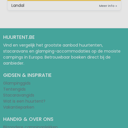
Landal
Meer info »
HUURTENT.BE
Vind en vergelijk het grootste aanbod huurtenten,
stacaravans en glamping-accommodaties op de mooiste
campings in Europa. Betrouwbaar boeken direct bij de
aanbieder.
GIDSEN & INSPIRATIE
Glampinggids
Tentengids
Stacaravangids
Wat is een huurtent?
Vakantieparken
HANDIG & OVER ONS
Bijzondere campingplekken