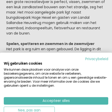
een grote recreatievijver is perfect, vissen, zwemmen of
een leuk zandkasteel bouwen aan het strandje, zeg het
maar. Het mooi aangelegde park ligt naast
bungalowpark Hoge Hexel en gasten van Landal
Sallandse Heuvelrug mogen gebruik maken van het
zwembad, indoorspeeltuin, fietsverhuur en restaurant
van de buren.
Spelen, spetteren en zwemmen in de zwemvijver
Het park is erg ruim en open gebouwd. De ligging in dit
prachtige natuurpark is werkelijk fantastisch. Gasten die
Privacybeleid
van rust, ruimte en natuur houden zullen het hier zeker
Wij gebruiken cookies
naar hun zin hebben. Centraal tussen de vakantiehuizen
We kunnen deze plaatsen voor analyse van onze
ligt een recreatievijver met strandje. Dat wordt
bezoekersgegevens, om onze website te verbeteren,
zwemmen en vissen en lekker luieren op het strandje. De
gepersonaliseerde inhoud te tonen en om u een geweldige website-
natuur nodigt je van harte uit, huur een fiets, e-bike of
ervaring te bieden. Voor meer informatie over de cookies die we
bakfiets en trek erop uit. Twente zal je verrassen en fiets
gebruiken opent u de instellingen.
via de Lemelerberg naar de Sallandse Heuvelrug.
Accepteer alles
Het zwembad van de buren is overdekt en heeft een
apart peuterbad. De glijbaan en de waterval zullen voor
Nee, pas aan
uren waterplezier zorgen. Voor nog meer pret zorgt het