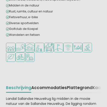
Midden in de natuur
Rust, ruimte, cultuur en natuur
Fietsverhuur, e-bike
Diverse sportvelden
Golfclub de Koepel
Wandelen en fietsen
Ligt in een bosrijke omgeving
Ligt bij het water
Overdekt zwembad
Aanbevolen voor jonge kinderen
Veel mogelijkheden om te sporten
Golfbaan in de buurt
WiFi beschikbaar
Restaurant of pizzer
Watersportfaci
Groene ligging
Fietsverhuur
Laadpaal elektrische auto
Beschrijving
Accommodaties
Plattegrond
Kaart
R
Beschrijving
Landal Sallandse Heuvelrug lig midden in de mooie
natuur van de Sallandse Heuvelrug. De ligging rondom