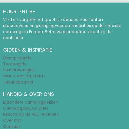
HUURTENT.BE
Vind en vergelijk het grootste aanbod huurtenten,
stacaravans en glamping-accommodaties op de mooiste
campings in Europa. Betrouwbaar boeken direct bij de
aanbieder.
GIDSEN & INSPIRATIE
Glampinggids
Tentengids
Stacaravangids
Wat is een huurtent?
Vakantieparken
HANDIG & OVER ONS
Bijzondere campingplekken
Campingjobs/Couriers
Resorts op de ABC-eilanden
Over ons
Contact