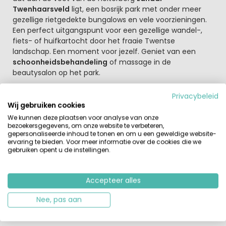
Twenhaarsveld
ligt, een bosrijk park met onder meer
gezellige rietgedekte bungalows en vele voorzieningen.
Een perfect uitgangspunt voor een gezellige wandel-,
fiets- of huifkartocht door het fraaie Twentse
landschap. Een moment voor jezelf. Geniet van een
schoonheidsbehandeling
of massage in de
beautysalon op het park.
Kindvriendelijk vakantiepark in Overijssel
Privacybeleid
Dit park met unieke ligging is mooi
groen en bosrijk
Wij gebruiken cookies
aangelegd en geheel autovrij. De vele voorzieningen
We kunnen deze plaatsen voor analyse van onze
zoals
een overdekt zwembad
, restaurant en diverse
bezoekersgegevens, om onze website te verbeteren,
gepersonaliseerde inhoud te tonen en om u een geweldige website-
speelmogelijkheden maakt het een kindvriendelijk en
ervaring te bieden. Voor meer informatie over de cookies die we
prettig park voor jonge gezinnen. Vanaf dit park kun je
gebruiken opent u de instellingen.
mooie wandel-, fiets- en huifkartochten maken. Het
gebied rondom het dorp Holten is uitgeroepen tot
wandelgemeente van het jaar. Verder is een bezoek aan
Accepteer alles
Zutphen en Deventer zeker aan te bevelen. Kortom een
heerlijke vakantie vier je met het hele gezin op Landal
Nee, pas aan
Twenhaarsveld.