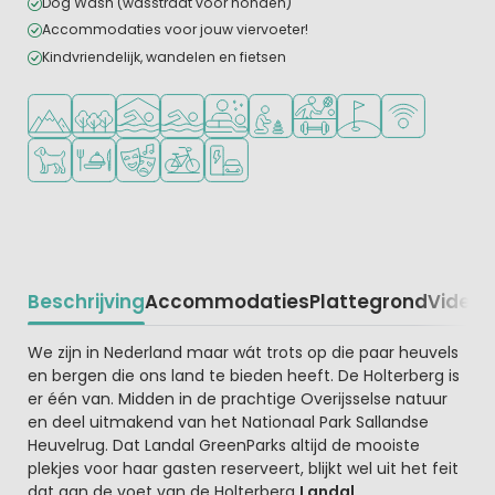
Dog Wash (wasstraat voor honden)
Accommodaties voor jouw viervoeter!
Kindvriendelijk, wandelen en fietsen
Ligt in de heuvels/bergen
Ligt in een bosrijke omgeving
Overdekt zwembad
Openlucht zwembad
Wellnessfaciliteiten
Aanbevolen voor jonge kindere
Veel mogelijkheden om te
Golfbaan in de buur
WiFi beschikba
Huisdieren toegestaan
Restaurant of pizzeria
Animatieprogramma
Fietsverhuur
Laadpaal elektrische auto
Beschrijving
Accommodaties
Plattegrond
Video
K
Beschrijving
We zijn in Nederland maar wát trots op die paar heuvels
en bergen die ons land te bieden heeft. De Holterberg is
er één van. Midden in de prachtige Overijsselse natuur
en deel uitmakend van het Nationaal Park Sallandse
Heuvelrug. Dat Landal GreenParks altijd de mooiste
plekjes voor haar gasten reserveert, blijkt wel uit het feit
dat aan de voet van de Holterberg
Landal