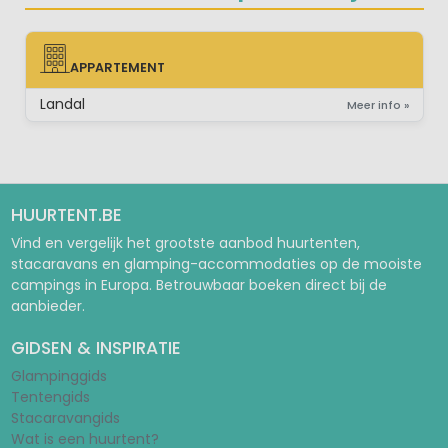
APPARTEMENT
APPARTEMENT
Landal
Meer info »
HUURTENT.BE
Vind en vergelijk het grootste aanbod huurtenten,
stacaravans en glamping-accommodaties op de mooiste
campings in Europa. Betrouwbaar boeken direct bij de
aanbieder.
GIDSEN & INSPIRATIE
Glampinggids
Tentengids
Stacaravangids
Wat is een huurtent?