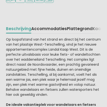
Beschrijving
Accommodaties
Plattegrond
Kaart
R
Beschrijving
Op loopafstand van het strand en direct bij het centrum
van het plaatsje West-Terschelling, vind je het nieuwe
appartementencomplex Landal Kaap West. Dit is de
perfecte uitvalsbasis voor leuke fiets- of wandeltochten
over het waddeneiland Terschelling. Het complex ligt
direct naast de Noordsvaarder, een prachtig gevarieerd
natuurgebied met fijne heide, duinen en oneindige
zandvlaktes. Terschelling, al bij aankomst, voelt het als
een warme jas, een plek waar je helemaal jezelf mag
zijn, een plek met warme gastvrijheid en volop natuur.
Behalve wandelaars en fietsers zullen watersporters het
hier ook geweldig vinden.
De ideale vakantieplek voor wandelaars en fietsers