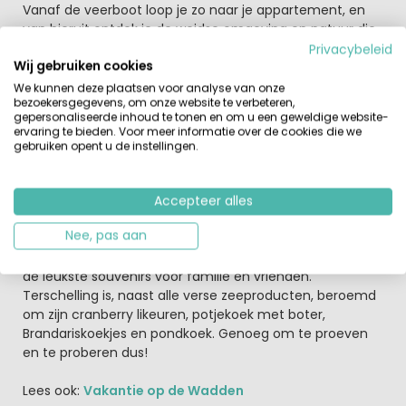
Vanaf de veerboot loop je zo naar je appartement, en
van hieruit ontdek je de weidse omgeving en natuur die
Terschelling rijk is. Op het juist moment kan je ook
Privacybeleid
Wij gebruiken cookies
wadlopen vanaf West-Terschelling, een unieke beleving
waarin je de kracht en pracht van het water op een
We kunnen deze plaatsen voor analyse van onze
bezoekersgegevens, om onze website te verbeteren,
mooie manier beleefd. Terschelling is ook een bekend
gepersonaliseerde inhoud te tonen en om u een geweldige website-
eiland om haar oesters, verser dan hier vind je ze bijna
ervaring te bieden. Voor meer informatie over de cookies die we
niet! Tijdens een wadloop kom je ze zeker hier en daar
gebruiken opent u de instellingen.
tegen.
Winkelen en souvenirs
Accepteer alles
Tijdens je vakantie op Landal Kaap West kunnen ook de
Nee, pas aan
winkels op Terschelling niet ontbreken. Verbaas je in de
vele kleine boetiek winkels die het eiland rijk is, en ontdek
de leukste souvenirs voor familie en vrienden.
Terschelling is, naast alle verse zeeproducten, beroemd
om zijn cranberry likeuren, potjekoek met boter,
Brandariskoekjes en pondkoek. Genoeg om te proeven
en te proberen dus!
Lees ook:
Vakantie op de Wadden