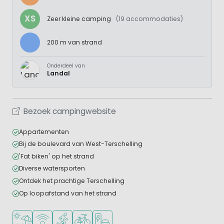
XS
Zeer kleine camping
(19 accommodaties)
200 m van strand
Onderdeel van
Landal
Bezoek campingwebsite
Appartementen
Bij de boulevard van West-Terschelling
'Fat biken' op het strand
Diverse watersporten
Ontdek het prachtige Terschelling
Op loopafstand van het strand
Ligt bij strand en zee
WiFi beschikbaar
Watersportfaciliteiten
Fietsverhuur
Laadpaal elektrische auto