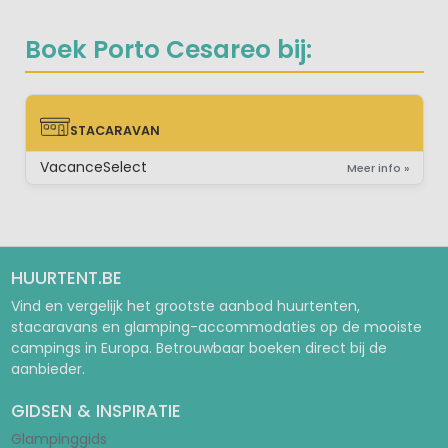
Boek Porto Cesareo bij:
STACARAVAN
STACARAVAN
VacanceSelect
Meer info »
HUURTENT.BE
Vind en vergelijk het grootste aanbod huurtenten,
stacaravans en glamping-accommodaties op de mooiste
campings in Europa. Betrouwbaar boeken direct bij de
aanbieder.
GIDSEN & INSPIRATIE
Glampinggids