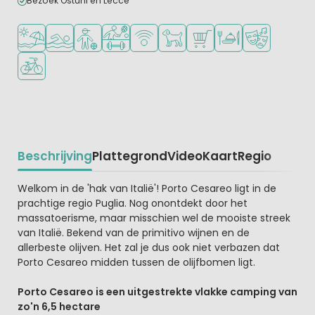
Bezoek Ostuni en Lecce
Ligt bij strand en zee
Openlucht zwembad
Aanbevolen voor tieners
Veel mogelijkheden om te sporten
WiFi beschikbaar
Huisdieren toegestaan
Campingwinkel/Supermar
Restaurant of pizzer
Animatieprog
Fietsverhuur
Beschrijving
Plattegrond
Video
Kaart
Regio
Beschrijving
Welkom in de 'hak van Italië'! Porto Cesareo ligt in de
prachtige regio Puglia. Nog onontdekt door het
massatoerisme, maar misschien wel de mooiste streek
van Italië. Bekend van de primitivo wijnen en de
allerbeste olijven. Het zal je dus ook niet verbazen dat
Porto Cesareo midden tussen de olijfbomen ligt.
Porto Cesareo is een uitgestrekte vlakke camping van
zo'n 6,5 hectare