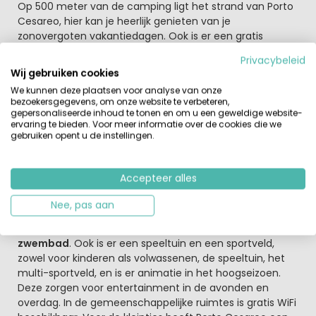
Op 500 meter van de camping ligt het strand van Porto
Cesareo, hier kan je heerlijk genieten van je
zonovergoten vakantiedagen. Ook is er een gratis
pendeldienst naar het strand van Punta Proscuitto, een
Privacybeleid
van de mooiste stranden van deze omgeving. Op een
Wij gebruiken cookies
kleine 2 kilometer van de camping vind je de badplaats
We kunnen deze plaatsen voor analyse van onze
Torre Lapillo met grotere supermarkten, een boulevard
bezoekersgegevens, om onze website te verbeteren,
en zelfs een PADI duikcentrum. Op de camping zelf heb
gepersonaliseerde inhoud te tonen en om u een geweldige website-
je ook al alle comfort en faciliteiten die een vakantie
ervaring te bieden. Voor meer informatie over de cookies die we
gebruiken opent u de instellingen.
onvergetelijk kunnen maken. Zo is er een bar en een
restaurant
waar je de typische lokale producten kan
proeven. De lokale producten kan je ook kopen bij de
Accepteer alles
minimarkt.
Nee, pas aan
Entertainment
De kinderen kunnen zwemmen in zee, of in het heerlijke
zwembad
. Ook is er een speeltuin en een sportveld,
zowel voor kinderen als volwassenen, de speeltuin, het
multi-sportveld, en is er animatie in het hoogseizoen.
Deze zorgen voor entertainment in de avonden en
overdag. In de gemeenschappelijke ruimtes is gratis WiFi