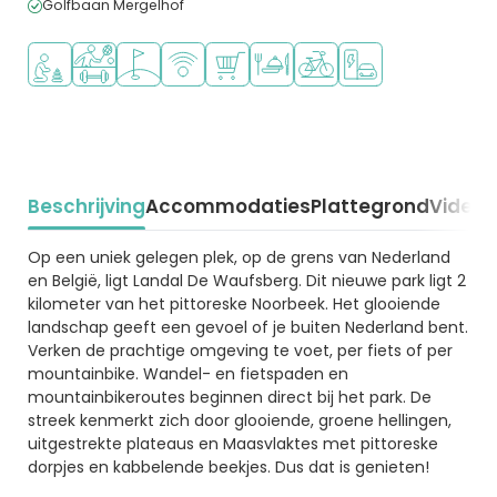
Golfbaan Mergelhof
Aanbevolen voor jonge kinderen
Veel mogelijkheden om te sporten
Golfbaan in de buurt
WiFi beschikbaar
Campingwinkel/Supermarkt
Restaurant of pizzeria
Fietsverhuur
Laadpaal elektrische
Beschrijving
Accommodaties
Plattegrond
Video
K
Beschrijving
Op een uniek gelegen plek, op de grens van Nederland
en België, ligt Landal De Waufsberg. Dit nieuwe park ligt 2
kilometer van het pittoreske Noorbeek. Het glooiende
landschap geeft een gevoel of je buiten Nederland bent.
Verken de prachtige omgeving te voet, per fiets of per
mountainbike. Wandel- en fietspaden en
mountainbikeroutes beginnen direct bij het park. De
streek kenmerkt zich door glooiende, groene hellingen,
uitgestrekte plateaus en Maasvlaktes met pittoreske
dorpjes en kabbelende beekjes. Dus dat is genieten!