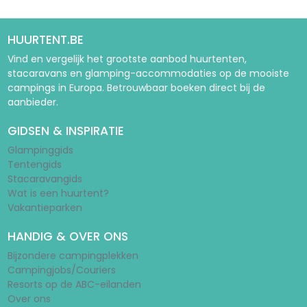
HUURTENT.BE
Vind en vergelijk het grootste aanbod huurtenten,
stacaravans en glamping-accommodaties op de mooiste
campings in Europa. Betrouwbaar boeken direct bij de
aanbieder.
GIDSEN & INSPIRATIE
Glampinggids
Tentengids
Stacaravangids
Wat is een huurtent?
Vakantieparken
HANDIG & OVER ONS
Bijzondere campingplekken
Campingjobs/Couriers
Resorts op de ABC-eilanden
Over ons