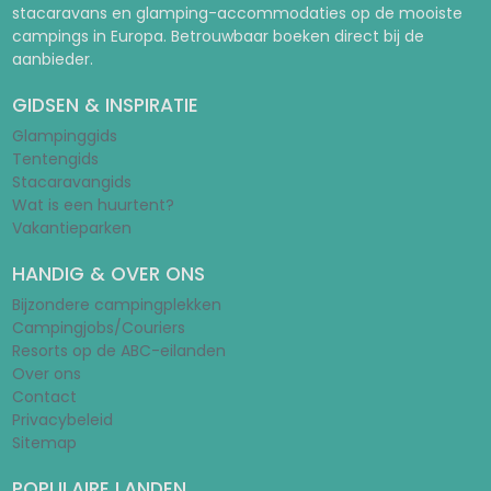
stacaravans en glamping-accommodaties op de mooiste
campings in Europa. Betrouwbaar boeken direct bij de
aanbieder.
GIDSEN & INSPIRATIE
Glampinggids
Tentengids
Stacaravangids
Wat is een huurtent?
Vakantieparken
HANDIG & OVER ONS
Bijzondere campingplekken
Campingjobs/Couriers
Resorts op de ABC-eilanden
Over ons
Contact
Privacybeleid
Sitemap
POPULAIRE LANDEN