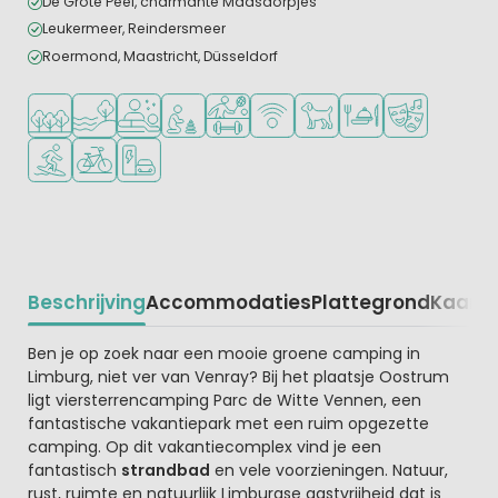
De Grote Peel, charmante Maasdorpjes
Leukermeer, Reindersmeer
Roermond, Maastricht, Düsseldorf
Ligt in een bosrijke omgeving
Ligt bij het water
Wellnessfaciliteiten
Aanbevolen voor jonge kinderen
Veel mogelijkheden om te sporten
WiFi beschikbaar
Huisdieren toegestaan
Restaurant of pizzer
Animatieprog
Watersportfaciliteiten
Fietsverhuur
Laadpaal elektrische auto
Beschrijving
Accommodaties
Plattegrond
Kaart
R
Beschrijving
Ben je op zoek naar een mooie groene camping in
Limburg, niet ver van Venray? Bij het plaatsje Oostrum
ligt viersterrencamping Parc de Witte Vennen, een
fantastische vakantiepark met een ruim opgezette
camping. Op dit vakantiecomplex vind je een
fantastisch
strandbad
en vele voorzieningen. Natuur,
rust, ruimte en natuurlijk Limburgse gastvrijheid dat is