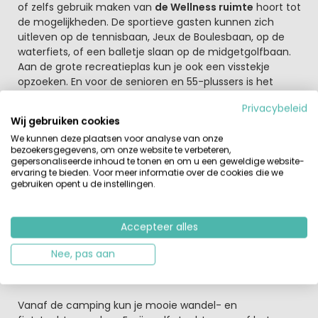
of zelfs gebruik maken van
de Wellness ruimte
hoort tot
de mogelijkheden. De sportieve gasten kunnen zich
uitleven op de tennisbaan, Jeux de Boulesbaan, op de
waterfiets, of een balletje slaan op de midgetgolfbaan.
Aan de grote recreatieplas kun je ook een visstekje
opzoeken. En voor de senioren en 55-plussers is het
hoogseizoen maar ook het voor- en naseizoen op dit
Privacybeleid
groene vakantiepark zeer aantrekkelijk.
Wij gebruiken cookies
We kunnen deze plaatsen voor analyse van onze
Limburg heeft zoveel te bieden
bezoekersgegevens, om onze website te verbeteren,
Dit vakantiepark is mooi gelegen in het limburgs
gepersonaliseerde inhoud te tonen en om u een geweldige website-
landschap met de charmante Maasdorpjes, enerzijds de
ervaring te bieden. Voor meer informatie over de cookies die we
gebruiken opent u de instellingen.
Grote Peel en het Maasdal en anderzijds (richting Duitse
grens) het Nationale Park de Maasduinen met
uitgestrekte bos- en heidevelden. Hier liggen ook het
Accepteer alles
Leukermeer en Reindersmeer. Voor de jongste gasten is
een bezoek aan Toverland Sevenum, het Speelpark klein
Nee, pas aan
Zwitserland in Tegelen of Zoo Parc Overloon erg leuk om
te doen.
Vanaf de camping kun je mooie wandel- en