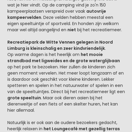
wat je hier vindt. Op de camping vind je zo'n 150
kampeerplaatsen verspreid over vaak
autovrije
kampeervelden
. Deze velden hebben meestal een
eigen speeltuintje of sportveld. En honden zijn welkom
maar wel altijd aangelijnd en
niet
bij het recreatiemeer.
Recreatiepark de Witte Vennen gelegen in Noord
Limburg is kleinschalig en zeer kindvriendelijk
.
Op warme dagen is het heerlijk om
het mooie
strandbad met ligweides en de grote waterglijbaan
op het park te bezoeken. Hier zullen de kinderen zich
geen moment vervelen. Het meer loopt langzaam af en
is daardoor ook geschikt voor kleine kinderen. Lekker
spetteren en spelen in het natuurwater of spelen in een
van de speeltuintjes. Direct bij het recreatiemeer ligt een
grote speeltuin
. Maar ook dieren aaien bij het
dierenweitje of een fiets of een skelter huren, het kan
hier allemaal.
Natuurlijk is er ook aan de oudere bezoekers gedacht,
heerlijk relaxen in
het Loungecafé met gezellig terras