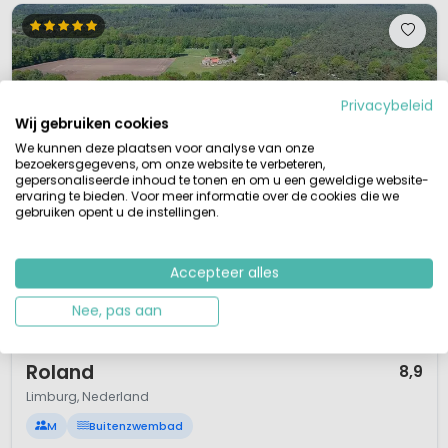
Designtent voor kampeerders die gaan voor stijl en luxe, 4
persoons, zeer ruim 60 m2, 2 slaapkamers met
airconditioning, 2 badkamers met douche, 2 separate
toiletten, moderne keuken, ruime woonruimte en
schaduwrijk terras.
Privacybeleid
Wij gebruiken cookies
We kunnen deze plaatsen voor analyse van onze
bezoekersgegevens, om onze website te verbeteren,
gepersonaliseerde inhoud te tonen en om u een geweldige website-
ervaring te bieden. Voor meer informatie over de cookies die we
gebruiken opent u de instellingen.
Accepteer alles
Nee, pas aan
1 / 12
Roland
8,9
Limburg, Nederland
M
Buitenzwembad