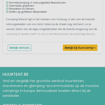
Familiecamping in natuurgebied Maasduinen
Zwembad, glijbanen
Wandelen en fietsen
Golfen op golfbaan Bleijenbeek
Camping Roland ligt in het noorden van Limburg, in een van de fraaiste
natuurgebieden van ons land. Indien je de streek nog niet kent, zul je
verrast staan van de legio mogelijkheden die de directe omgeving van de
camping te bieden heeft. Zo zijn er de Maasduinen, de prachtige bossen,
de heidevelden en de water-plassen, gelegen tussen de Maas en de...
Bekijk details
Bekijk bij Suncamp »
HUURTENT.BE
Vind en vergelijk het grootste aanbod huurtenten,
stacaravans en glamping-accommodaties op de mooiste
campings in Europa. Betrouwbaar boeken direct bij de
aanbieder.