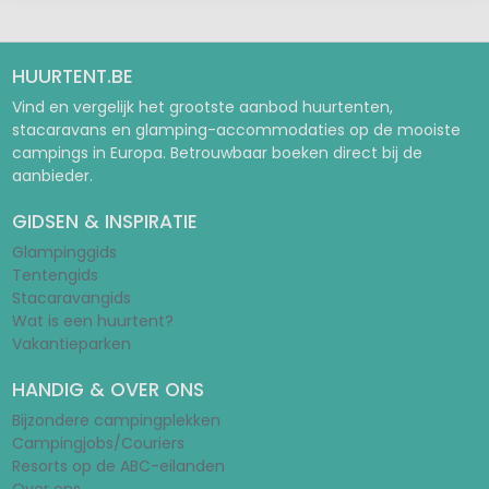
HUURTENT.BE
Vind en vergelijk het grootste aanbod huurtenten,
stacaravans en glamping-accommodaties op de mooiste
campings in Europa. Betrouwbaar boeken direct bij de
aanbieder.
GIDSEN & INSPIRATIE
Glampinggids
Tentengids
Stacaravangids
Wat is een huurtent?
Vakantieparken
HANDIG & OVER ONS
Bijzondere campingplekken
Campingjobs/Couriers
Resorts op de ABC-eilanden