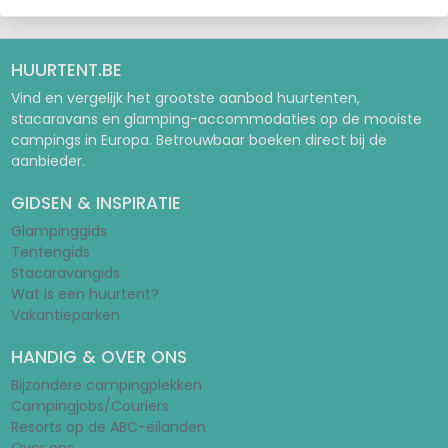
HUURTENT.BE
Vind en vergelijk het grootste aanbod huurtenten,
stacaravans en glamping-accommodaties op de mooiste
campings in Europa. Betrouwbaar boeken direct bij de
aanbieder.
GIDSEN & INSPIRATIE
Glampinggids
Tentengids
Stacaravangids
Wat is een huurtent?
Vakantieparken
HANDIG & OVER ONS
Bijzondere campingplekken
Campingjobs/Couriers
Resorts op de ABC-eilanden