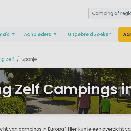
ma's
Aanbieders
Uitgebreid Zoeken
Aa
g Zelf
Spanje
 Zelf Campings i
icht van campings in Europa? Hier kun je een overzicht 