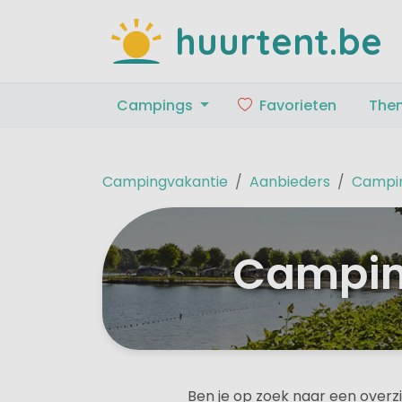
huurtent.be
Campings
Favorieten
The
Campingvakantie
Aanbieders
Campin
Camping
Ben je op zoek naar een overz