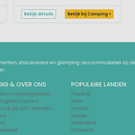
ervoor dat een groot deel van de camping heerlijk in
de schaduw ligt. Als je toch behoefte aa...
Bekijk details
Bekijk bij Camping »
uurtenten, stacaravans en glamping-accommodaties op de
er.
IG & OVER ONS
POPULAIRE LANDEN
ndere campingplekken
Frankrijk
ngjobs/Couriers
Italië
ts op de ABC-eilanden
Kroatië
ons
Spanje
ct
Nederland
ybeleid
Duitsland