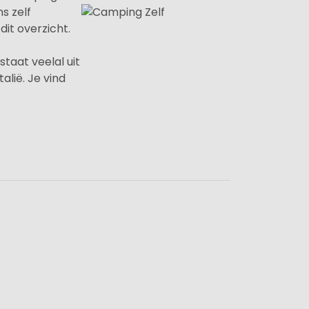
s zelf
it overzicht.
taat veelal uit
lië. Je vind