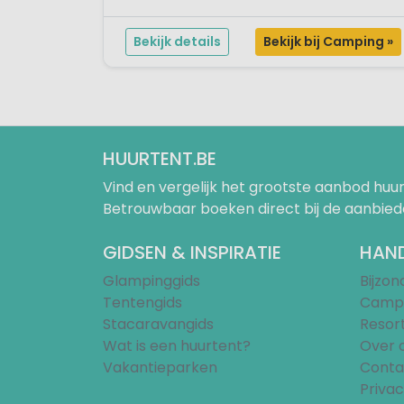
de schitterende baai van Roses, heet haar
kampeergasten van harte welkom. De
Bekijk details
Bekijk bij Camping »
viersterrencamping in Catalon...
HUURTENT.BE
Vind en vergelijk het grootste aanbod h
Betrouwbaar boeken direct bij de aanbied
GIDSEN & INSPIRATIE
HAND
Glampinggids
Bijzo
Tentengids
Campi
Stacaravangids
Resor
Wat is een huurtent?
Over 
Vakantieparken
Conta
Privac