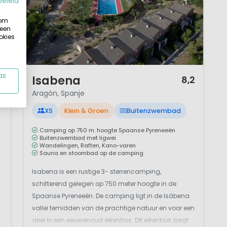
beleid
 om
 een
okies
1 / 12
as
Isabena
4
8,2
Aragón, Spanje
XS
Klein & Groen
Buitenzwembad
Camping op 750 m. hoogte Spaanse Pyreneeën
Buitenzwembad met ligwei
Wandelingen, Raften, Kano-varen
Sauna en stoombad op de camping
Isabena is een rustige 3- sterrencamping,
schitterend gelegen op 750 meter hoogte in de
Spaanse Pyreneeën. De camping ligt in de Isábena
vallei temidden van de prachtige natuur en voor een
deel in een eeuwenoud eikenbos. Dit eikenbos zorgt