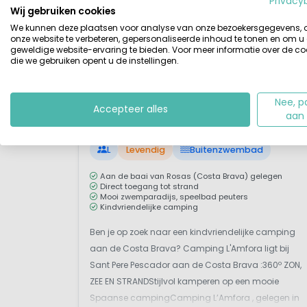
Privacy
Wij gebruiken cookies
We kunnen deze plaatsen voor analyse van onze bezoekersgegevens,
onze website te verbeteren, gepersonaliseerde inhoud te tonen en om u
geweldige website-ervaring te bieden. Voor meer informatie over de co
die we gebruiken opent u de instellingen.
1 / 12
Nee, p
l'Amfora
8,
Accepteer alles
aan
Cataluña, Spanje
L
Levendig
Buitenzwembad
Aan de baai van Rosas (Costa Brava) gelegen
Direct toegang tot strand
Mooi zwemparadijs, speelbad peuters
Kindvriendelijke camping
Ben je op zoek naar een kindvriendelijke camping
aan de Costa Brava? Camping L'Amfora ligt bij
Sant Pere Pescador aan de Costa Brava :360º ZON,
ZEE EN STRANDStijlvol kamperen op een mooie
Spaanse campingCamping L’Amfora , gelegen in