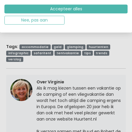
Verder ook nog eens heel betaalbaar, zoek goed in
het
Accepteer alles
glamping overzicht
van huurtent en je zult al
accommodaties vinden onder de 30 euro per nacht in
Nee, pas aan
het voor- en najaar.
Tags:
accommodatie
geld
glamping
huurtenten
infographic
safaritent
tentvakantie
tips
trends
verslag
Over Virginie
Als ik mag kiezen tussen een vakantie op
de camping of een vliegvakantie dan
wordt het toch altijd die camping ergens
in Europa. De afgelopen 20 jaar heb ik
dan ook met heel veel plezier gewerkt
aan onze website Huurtent.nl
Ik verzorg samen met Ruud en Robert de