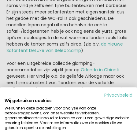
soms vind je zelfs een fijne buitenkeuken met barbecue.
Er zijn steeds meer safaritenten met eigen sanitair, dus
het gedoe met die WC-rol is ook geschiedenis. De
modellen lopen nogal uiteen behalve de echte
safari-/lodgetenten heb je ook nog eens de yurts, grote
tipi’s en ecolodges. In de wat warmere landen zoals Italië
hebben de tenten soms zelfs airco. (zie b.v.
de nieuwe
Safaritent DeLuxe van Selectcamp
)
Voor een uitgebreide collectie glamping-
accommodaties zijn wij dit jaar op
Orlando in Chianti
geweest. Hier vind je o.a. de geliefde Airlodge maar ook
een fijne safaritent van Tendi en voor de verliefde
stelletjes een leuke CubeSuite. Verder voor nog meer luxe
Privacybeleid
kun je hier ook kiezen uit vakantiewoningen zoals de
Wij gebruiken cookies
Hybridlodge Clever en de Exclusive Next. Deze
accommodaties worden allemaal aangeboden door de
We kunnen deze plaatsen voor analyse van onze
bezoekersgegevens, om onze website te verbeteren,
Nederlandse reisorganisatie
Vacanceselect
dé
gepersonaliseerde inhoud te tonen en om u een geweldige website-
glampingspecialist.
ervaring te bieden. Voor meer informatie over de cookies die we
gebruiken opent u de instellingen.
Glamping is Hot in héél Europa maar ook daarbuiten.