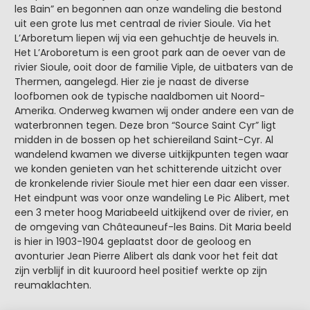
les Bain” en begonnen aan onze wandeling die bestond
uit een grote lus met centraal de rivier Sioule. Via het
L’Arboretum liepen wij via een gehuchtje de heuvels in.
Het L’Aroboretum is een groot park aan de oever van de
rivier Sioule, ooit door de familie Viple, de uitbaters van de
Thermen, aangelegd. Hier zie je naast de diverse
loofbomen ook de typische naaldbomen uit Noord-
Amerika. Onderweg kwamen wij onder andere een van de
waterbronnen tegen. Deze bron “Source Saint Cyr” ligt
midden in de bossen op het schiereiland Saint-Cyr. Al
wandelend kwamen we diverse uitkijkpunten tegen waar
we konden genieten van het schitterende uitzicht over
de kronkelende rivier Sioule met hier een daar een visser.
Het eindpunt was voor onze wandeling Le Pic Alibert, met
een 3 meter hoog Mariabeeld uitkijkend over de rivier, en
de omgeving van Châteauneuf-les Bains. Dit Maria beeld
is hier in 1903-1904 geplaatst door de geoloog en
avonturier Jean Pierre Alibert als dank voor het feit dat
zijn verblijf in dit kuuroord heel positief werkte op zijn
reumaklachten.