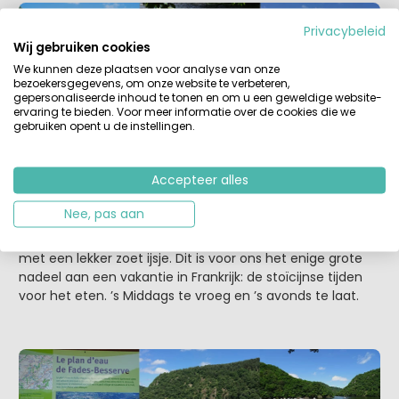
Privacybeleid
Wij gebruiken cookies
We kunnen deze plaatsen voor analyse van onze
bezoekersgegevens, om onze website te verbeteren,
gepersonaliseerde inhoud te tonen en om u een geweldige website-
ervaring te bieden. Voor meer informatie over de cookies die we
gebruiken opent u de instellingen.
Heerlijk gewandeld en met voldaan gevoel richting lunch.
Hotel restaurant Cremaillere
aan het meer lac à
Accepteer alles
Miremont, onderdeel van het stuwmeer des Fades-
Besserve, ligt er heerlijk bij in het mooie Franse zonnetje.
Nee, pas aan
Helaas te laat voor de lunch (tussen 12.00 en 14.00 uur)
en onverbiddelijk niets meer te eten. Onze magen gevuld
met een lekker zoet ijsje. Dit is voor ons het enige grote
nadeel aan een vakantie in Frankrijk: de stoïcijnse tijden
voor het eten. ’s Middags te vroeg en ’s avonds te laat.