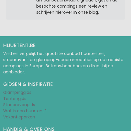
al haar bezienswaardigheden, geven de
bezochte campings een review en
schrijven hierover in onze blog.
HUURTENT.BE
Vind en vergelijk het grootste aanbod huurtenten,
stacaravans en glamping-accommodaties op de mooiste
campings in Europa. Betrouwbaar boeken direct bij de
aanbieder.
GIDSEN & INSPIRATIE
Glampinggids
Tentengids
Stacaravangids
Wat is een huurtent?
Vakantieparken
HANDIG & OVER ONS