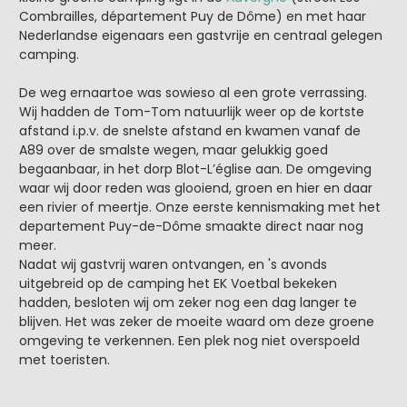
Combrailles, département Puy de Dôme) en met haar
Nederlandse eigenaars een gastvrije en centraal gelegen
camping.
De weg ernaartoe was sowieso al een grote verrassing.
Wij hadden de Tom-Tom natuurlijk weer op de kortste
afstand i.p.v. de snelste afstand en kwamen vanaf de
A89 over de smalste wegen, maar gelukkig goed
begaanbaar, in het dorp Blot-L’église aan. De omgeving
waar wij door reden was glooiend, groen en hier en daar
een rivier of meertje. Onze eerste kennismaking met het
departement Puy-de-Dôme smaakte direct naar nog
meer.
Nadat wij gastvrij waren ontvangen, en 's avonds
uitgebreid op de camping het EK Voetbal bekeken
hadden, besloten wij om zeker nog een dag langer te
blijven. Het was zeker de moeite waard om deze groene
omgeving te verkennen. Een plek nog niet overspoeld
met toeristen.