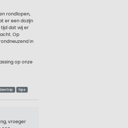
ten rondlopen,
t er een dozijn
jd dat wij er
racht. Op
 rondneuzend in
assing op onze
dentrip
tips
ng, vroeger