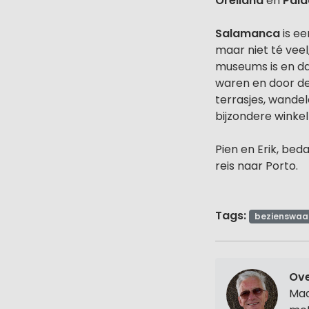
Orellana
en
Pala
Salamanca
is ee
maar niet té veel
museums is en dat
waren en door de
terrasjes, wande
bijzondere winkel
Pien en Erik, bed
reis naar Porto.
Tags:
bezienswaa
Ove
Maa