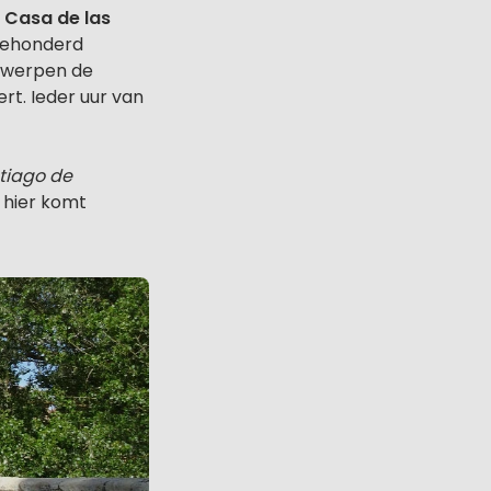
t
Casa de las
riehonderd
n werpen de
t. Ieder uur van
tiago de
hier komt