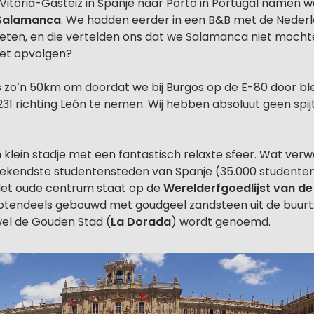
 Vitoria-Gasteiz in Spanje naar Porto in Portugal namen 
Salamanca
. We hadden eerder in een B&B met de Nederl
ezeten, en die vertelden ons dat we Salamanca niet mocht
iet opvolgen?
 zo’n 50km om doordat we bij Burgos op de E-80 door blev
31 richting León te nemen. Wij hebben absoluut geen spijt
klein stadje met een fantastisch relaxte sfeer. Wat verw
ekendste studentensteden van Spanje (35.000 studenten
 Het oude centrum staat op de
Werelderfgoedlijst van d
otendeels gebouwd met goudgeel zandsteen uit de buurt
el de Gouden Stad (
La Dorada
) wordt genoemd.