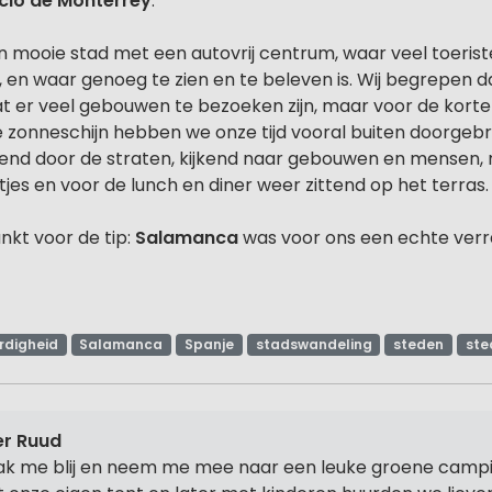
cio de Monterrey
.
n mooie stad met een autovrij centrum, waar veel toeris
, en waar genoeg te zien en te beleven is. Wij begrepen da
 er veel gebouwen te bezoeken zijn, maar voor de korte ti
 zonneschijn hebben we onze tijd vooral buiten doorgeb
lend door de straten, kijkend naar gebouwen en mensen,
tjes en voor de lunch en diner weer zittend op het terras.
ankt voor de tip:
Salamanca
was voor ons een echte verr
rdigheid
Salamanca
Spanje
stadswandeling
steden
ste
r Ruud
k me blij en neem me mee naar een leuke groene campi