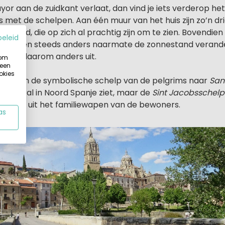
ayor aan de zuidkant verlaat, dan vind je iets verderop he
uis met de schelpen. Aan één muur van het huis zijn zo’n d
stigd, die op zich al prachtig zijn om te zien. Bovendie
beleid
haduwen steeds anders naarmate de zonnestand verander
ur er daarom anders uit.
 om
 een
okies
een aan de symbolische schelp van de pelgrims naar
San
e je overal in Noord Spanje ziet, maar de
Sint Jacobsschelp
ndigen uit het familiewapen van de bewoners.
as