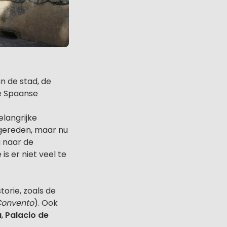
an de stad, de
ke Spaanse
langrijke
 gereden, maar nu
g naar de
s er niet veel te
torie, zoals de
onvento
). Ook
a
,
Palacio de