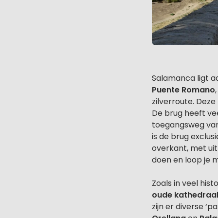
Salamanca ligt aa
Puente Romano
zilverroute. Deze
De brug heeft ve
toegangsweg vanui
is de brug exclus
overkant, met uit
doen en loop je 
Zoals in veel hist
oude kathedraa
zijn er diverse ‘p