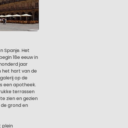
in Spanje. Het
egin 18e eeuw in
 honderd jaar
n het hart van de
galerij op de
lfs een apotheek.
drukke terrassen
te zien en gezien
p de grond en
 plein