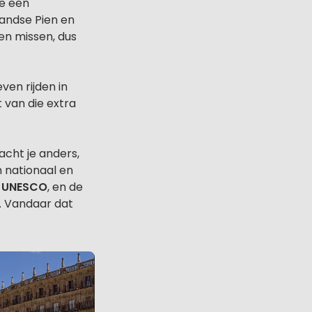
we een
andse Pien en
en missen, dus
en rijden in
 van die extra
acht je anders,
 nationaal en
e UNESCO
, en de
. Vandaar dat