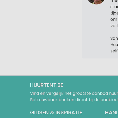
met
sta
tij
om 
ver
Sam
Huu
zel
HUURTENT.BE
Vind en vergelijk het grootste aanbod h
Betrouwbaar boeken direct bij de aanbied
GIDSEN & INSPIRATIE
HAND