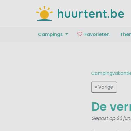
huurtent.be
Campings
Favorieten
The
Campingvakanti
« Vorige
De ve
Gepost op 26 jun