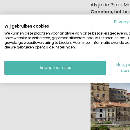
Als je de Plaza M
Conchas
, het h
schelpvormen beve
Privacy
schelpen hun sc
Wij gebruiken cookies
de dag ziet de mu
We kunnen deze plaatsen voor analyse van onze bezoekersgegevens,
onze website te verbeteren, gepersonaliseerde inhoud te tonen en om u
geweldige website-ervaring te bieden. Voor meer informatie over de co
Wij dachten met
die we gebruiken opent u de instellingen.
Compostella
, di
volgens de desku
Nee, p
Accepteer alles
aan