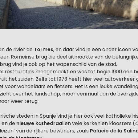
n de rivier de
Tormes
, en daar vind je een ander icoon v
, een Romeinse brug die deel uitmaakte van de belangrij
 brug vind je ook op het wapenschild van de stad.
el restauraties meegemaakt en was tot begin 1900 een be
t het zuiden. Zelfs tot 1973 heeft hier veel autoverkeer
ief voor wandelaars en fietsers. Het is een leuke wandelin
zicht over het landschap, maar eenmaal aan de overzijde i
maar weer terug.
orische steden in Spanje vind je hier ook veel katholieke his
l
en de
nieuwe kathedraal
en vele kerken en kloosters (
C
aleizen’ van de rijkere bewoners, zoals
Palacio de la Salin