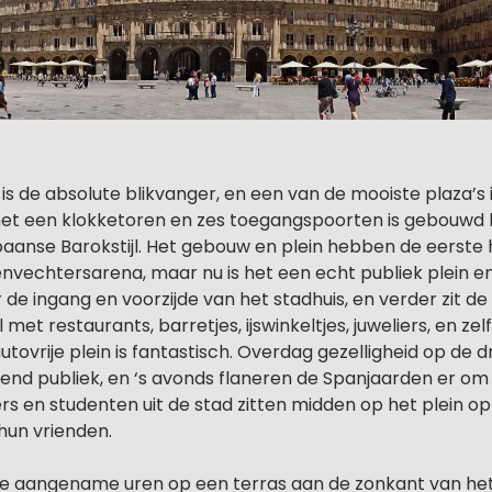
is de absolute blikvanger, en een van de mooiste plaza’s 
et een klokketoren en zes toegangspoorten is gebouwd b
Spaanse Barokstijl. Het gebouw en plein hebben de eerste
envechtersarena, maar nu is het een echt publiek plein e
r de ingang en voorzijde van het stadhuis, en verder zit de 
met restaurants, barretjes, ijswinkeltjes, juweliers, en ze
utovrije plein is fantastisch. Overdag gezelligheid op de 
end publiek, en ‘s avonds flaneren de Spanjaarden er om 
rs en studenten uit de stad zitten midden op het plein o
hun vrienden.
e aangename uren op een terras aan de zonkant van het