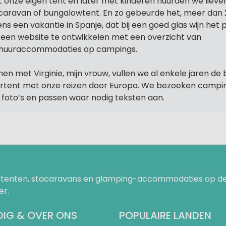
 onze eigen tent en later met kinderen huurden we lieve
caravan of bungalowtent. En zo gebeurde het, meer dan 
dens een vakantie in Spanje, dat bij een goed glas wijn het
een website te ontwikkelen met een overzicht van
huuraccommodaties op campings.
en met Virginie, mijn vrouw, vullen we al enkele jaren de 
rtent met onze reizen door Europa. We bezoeken camp
f foto’s en passen waar nodig teksten aan.
uurtenten, stacaravans en glamping-accommodaties op de
er.
IG & OVER ONS
POPULAIRE LANDEN