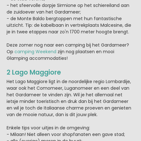
- het sfeervolle dorpje Sirmione op het schiereiland aan
de zuidoever van het Gardameer;
- de Monte Baldo bergtoppen met hun fantastische
uitzicht. Tip: de kabelbaan in vertrekplaats Malcesine, die
je in twee etappes naar zo'n 1700 meter hoogte brengt.
Deze zomer nog naar een camping bij het Gardameer?
Op
camping Weekend
zijn nog plaatsen en mooi
Glamping accommodaties!
2 Lago Maggiore
Het Lago Maggiore ligt in de noordelijke regio Lombardije,
waar ook het Comomeer, Luganomeer en een deel van
het Gardameer te vinden zijn. Wil je het allemaal net
ietsje minder toeristisch en druk dan bij het Gardameer
en wil je toch de Italiaanse charme proeven en genieten
van de mooie natuur, dan is dit jouw plek.
Enkele tips voor uitjes in de omgeving:
- Milaan! Niet alleen voor shopfanaten een gave stad;
- alle (overige) meren in de buurt;