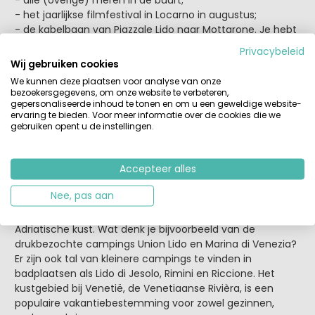
- het jaarlijkse filmfestival in Locarno in augustus;
- de kabelbaan van Piazzale Lido naar Mottarone. Je hebt
een prachtig uitzicht over Lago Maggiore;
Privacybeleid
- de stad Verbania en haar botanische tuin Villa Taranto;
Wij gebruiken cookies
- de Borromeus eilandjes tussen de plaatsen Verbania en
We kunnen deze plaatsen voor analyse van onze
Stresa.
bezoekersgegevens, om onze website te verbeteren,
gepersonaliseerde inhoud te tonen en om u een geweldige website-
ervaring te bieden. Voor meer informatie over de cookies die we
Deze zomer nog naar een camping bij het Lago
gebruiken opent u de instellingen.
Maggiore? Op
camping Village Conca d'Oro
zijn nog
accommodaties van Vacanceselect vrij!
Accepteer alles
3 Adriatische kust
Nee, pas aan
Geleidelijk aflopende zandstranden, pittoreske
badplaatsen en kindvriendelijke campings, dát is de
Adriatische kust. Wat denk je bijvoorbeeld van de
drukbezochte campings Union Lido en Marina di Venezia?
Er zijn ook tal van kleinere campings te vinden in
badplaatsen als Lido di Jesolo, Rimini en Riccione. Het
kustgebied bij Venetië, de Venetiaanse Rivièra, is een
populaire vakantiebestemming voor zowel gezinnen,