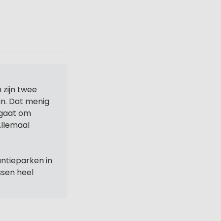
 zijn twee
in. Dat menig
 gaat om
Allemaal
ntieparken in
ssen heel