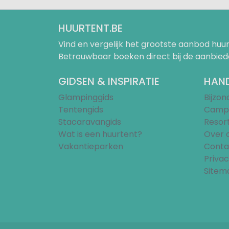
HUURTENT.BE
Vind en vergelijk het grootste aanbod h
Betrouwbaar boeken direct bij de aanbied
GIDSEN & INSPIRATIE
HAND
Glampinggids
Bijzo
Tentengids
Campi
Stacaravangids
Resor
Wat is een huurtent?
Over 
Vakantieparken
Conta
Privac
Sitem