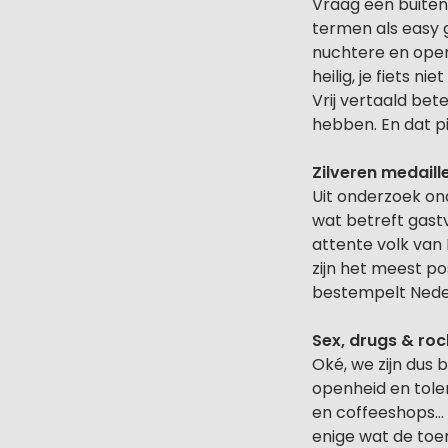
Vraag een buitenl
termen als easy g
nuchtere en open 
heilig, je fiets 
Vrij vertaald bete
hebben. En dat pi
Zilveren medaill
Uit onderzoek on
wat betreft gastv
attente volk van
zijn het meest po
bestempelt Neder
Sex, drugs & rock
Oké, we zijn dus 
openheid en tole
en coffeeshops… J
enige wat de toe