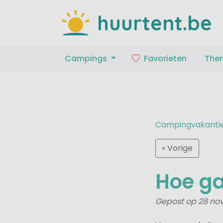
huurtent.be
Campings
Favorieten
The
Campingvakanti
« Vorige
Hoe ga
Gepost op 28 no