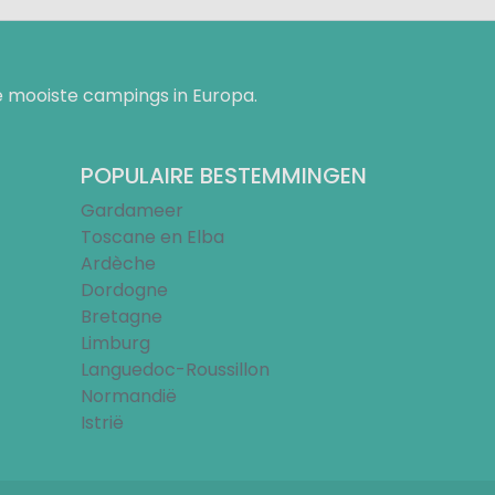
 mooiste campings in Europa.
POPULAIRE BESTEMMINGEN
Gardameer
Toscane en Elba
Ardèche
Dordogne
Bretagne
Limburg
Languedoc-Roussillon
Normandië
Istrië