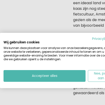
een ideaal land 
kaas zijn nog ste
fietscultuur, Am
gezien als de mee
van bijvoorbeeld I
Wat vinden we z
Privacy
Opvallend is dat 
Wij gebruiken cookies
bestempelen. 22 p
We kunnen deze plaatsen voor analyse van onze bezoekersgegevens,
onze website te verbeteren, gepersonaliseerde inhoud te tonen en om u
toeristen. We ku
geweldige website-ervaring te bieden. Voor meer informatie over de co
waarderen. Egypt
die we gebruiken opent u de instellingen.
Top 5 gastvrije 
Nee, p
Gemiddeld gezien
Accepteer alles
aan
plaats is voor It
genieten minder p
gewaardeerd als 