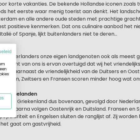
voor korte vakanties. De bekende Hollandse iconen zoals 
eds het eerste waar menig toerist aan denkt. Het landsch
sterdam en alle andere oude steden met prachtige grac
st positieve kenmerken. Dat ons culinaire aanbod het niet
talië of Spanje, lijkt buitenlanders niet te deren...
elf?
beleid
wij Nederlanders onze eigen landgenoten ook als meest ga
rocent van ons is ervan overtuigd dat wij het vriendelijkst
 om
 een
nnen daarnaast de vriendelijkheid van de Duitsers en Oos
okies
enaren, Zwitsers en Fransen scoren minder hoog wat ons
vakantielanden
as
 staat Griekenland dus bovenaan, gevolgd door Nederla
alië en daarna volgen Oostenrijk en Duitsland. Fransen en
opulariteit en Engelsen sluiten de ranglijst af. Zij worden
het gaat om gastvrijheid.