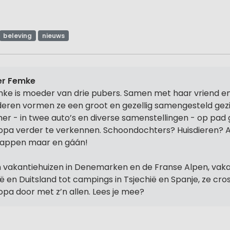
beleving
nieuws
er Femke
ke is moeder van drie pubers. Samen met haar vriend en
deren vormen ze een groot en gezellig samengesteld gez
er - in twee auto’s en diverse samenstellingen - op pad
opa verder te verkennen. Schoondochters? Huisdieren? 
tappen maar en gáán!
 vakantiehuizen in Denemarken en de Franse Alpen, vaka
lië en Duitsland tot campings in Tsjechië en Spanje, ze cro
opa door met z’n allen. Lees je mee?