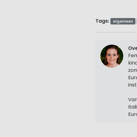
Tags:
algemeen
Ov
Fem
kin
zom
Eur
ins
Van
Ita
Eur