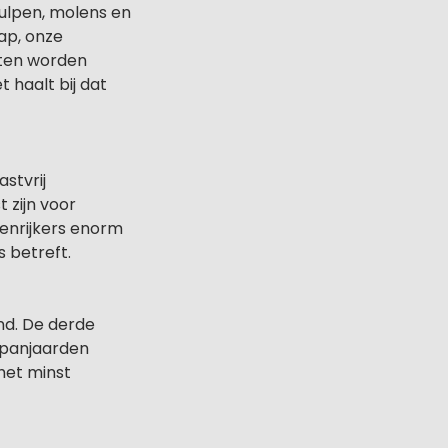
tulpen, molens en
ap, onze
hten worden
 haalt bij dat
stvrij
 zijn voor
tenrijkers enorm
 betreft.
nd. De derde
 Spanjaarden
 het minst