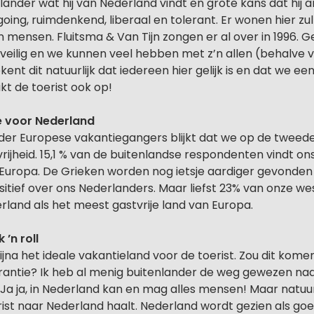
ander wat hij van Nederland vindt en grote kans dat hij 
oing, ruimdenkend, liberaal en tolerant. Er wonen hier zulk
mensen. Fluitsma & Van Tijn zongen er al over in 1996. G
niet veilig en we kunnen veel hebben met z’n allen (behalv
kent dit natuurlijk dat iedereen hier gelijk is en dat we e
kt de toerist ook op!
e voor Nederland
der Europese vakantiegangers blijkt dat we op de tweede
rijheid. 15,1 % van de buitenlandse respondenten vindt o
 Europa. De Grieken worden nog ietsje aardiger gevonden 
sitief over ons Nederlanders. Maar liefst 23% van onze w
land als het meest gastvrije land van Europa.
 ’n roll
bijna het ideale vakantieland voor de toerist. Zou dit kom
rantie? Ik heb al menig buitenlander de weg gewezen naa
a ja, in Nederland kan en mag alles mensen! Maar natuurlij
rist naar Nederland haalt. Nederland wordt gezien als go