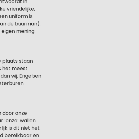
antwoordt in
e vriendelijke,
een uniform is
e van de buurman).
en eigen mening
 plaats staan
ns het meest
dan wij. Engelsen
esterburen
en door onze
r ‘onze’ wallen
k is dit niet het
ed bereikbaar en