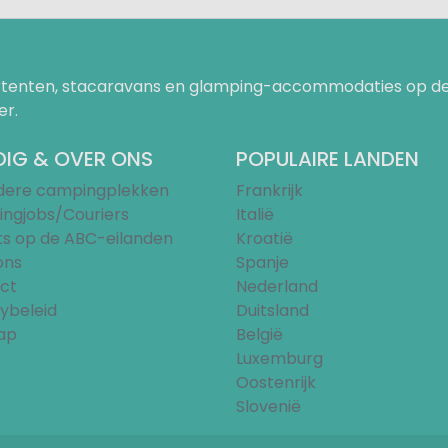
uurtenten, stacaravans en glamping-accommodaties op de
er.
IG & OVER ONS
POPULAIRE LANDEN
ndere campingplekken
Frankrijk
ngjobs/Couriers
Italië
ts op de ABC-eilanden
Kroatië
ons
Spanje
ct
Nederland
ybeleid
Duitsland
ap
België
Luxemburg
Oostenrijk
Slovenië