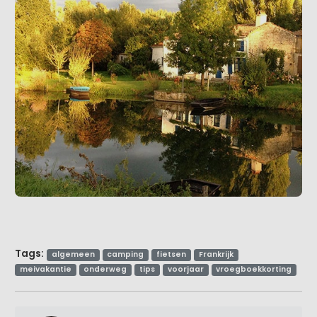
Tags:
algemeen
camping
fietsen
Frankrijk
meivakantie
onderweg
tips
voorjaar
vroegboekkorting