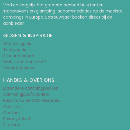
Vind en vergelijk het grootste aanbod huurtenten,
stacaravans en glamping-accommodaties op de mooiste
campings in Europa. Betrouwbaar boeken direct bij de
aanbieder.
GIDSEN & INSPIRATIE
Glampinggids
Tentengids
Stacaravangids
Wat is een huurtent?
Vakantieparken
HANDIG & OVER ONS
Bijzondere campingplekken
Campingjobs/Couriers
Resorts op de ABC-eilanden
Over ons
Contact
Privacybeleid
Sitemap