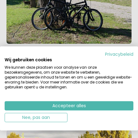
Privacybeleid
Wij gebruiken cookies
Voorbeelden van campings die uitermate geschikt zijn
We kunnen deze plaatsen voor analyse van onze
voor ouderen, zijn
Recreatiebedrijf Boot
en
de Weyde
bezoekersgegevens, om onze website te verbeteren,
Blick
in Nederland en
Sur Yonne
of
Flower Camping La
gepersonaliseerde inhoud te tonen en om u een geweldige website-
Bretonniere
in Frankrijk.
ervaring te bieden. Voor meer informatie over de cookies die we
gebruiken opent u de instellingen.
Wij wensen je alvast een rustige, natuurrijke en
comfortabele vakantie!
Accepteer alles
Nee, pas aan